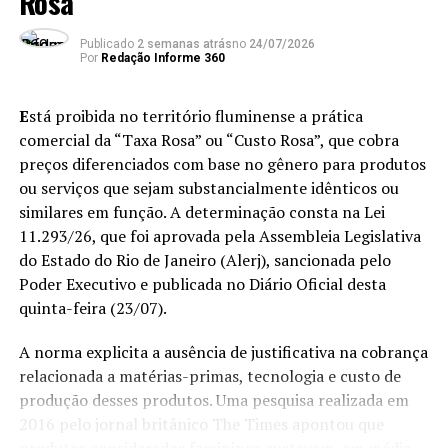
Rosa”
como objetivo colocar em dúvida o sistema eleitoral
do produto ou serviço;
brasileiro.
Publicado
2 semanas atrás
no
24/07/2026
“considerável facilidade” ao acesso e utilização
Por
Redação Informe 360
dele; e
“Fica óbvio também o interesse descabido de interferir
na próxima eleição para presidente”.
“significativo grau” de risco à privacidade, à
E
stá proibida no território fluminense a prática
segurança ou ao desenvolvimento biopsicossocial
comercial da “Taxa Rosa” ou “Custo Rosa”, que cobra
A nota afirma que o
episódio de hoje faz parte de uma
de crianças e adolescentes.
preços diferenciados com base no gênero para produtos
Partido Comunista do Brasil (PCdoB) – 30 de julho
“escalada deliberada de medidas hostis” contra o
ou serviços que sejam substancialmente idênticos ou
Partido Socialista dos Trabalhadores Unificado
No entanto, a regulamentação não poderá impor
Brasil.
similares em função. A determinação consta na Lei
(PSTU) – 31 de julho
mecanismos de vigilância massiva, genérica ou
11.293/26, que foi aprovada pela Assembleia Legislativa
“A decisão de hoje não é um
indiscriminada; e serão vedadas práticas que
Partido Verde (PV) – 31 de julho
do Estado do Rio de Janeiro (Alerj), sancionada pelo
comprometam os direitos fundamentais à liberdade de
fato isolado. Faz parte de
Poder Executivo e publicada no Diário Oficial desta
Partido da Causa Operária (PCO) – 1º de agosto
expressão, à privacidade, à proteção integral e ao
quinta-feira (23/07).
uma escalada deliberada de
tratamento diferenciado dos dados pessoais de crianças
Partido dos Trabalhadores (PT) – 2 de agosto
e adolescentes.
medidas hostis ao Brasil,
A norma explicita a ausência de justificativa na cobrança
Partido Socialista Brasileiro (PSB) – 2 de agosto
relacionada a matérias-primas, tecnologia e custo de
motivadas por razões
Debate em Plenário
produção desses produtos. Uma pesquisa realizada em
Para a deputada Sâmia Bomfim (Psol-SP), o projeto é
ideológicas incompatíveis
2016 pelo jornal britânico The Times apontou que
um marco histórico para a proteção de crianças e