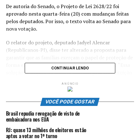
De autoria do Senado, o Projeto de Lei 2628/22 foi
aprovado nesta quarta-feira (20) com mudanças feitas
pelos deputados. Por isso, o texto volta ao Senado para
nova votação.
O relator do projeto, deputado Jadyel Alencar
(Republicanos-PI), disse ter alterado a proposta para
garantir que as famílias exerçam o papel de proteção de
forma eficaz, sem substituí-lo pelas plataformas. “Essa
CONTINUAR LENDO
solução se inspira no modelo adotado pela Constituição
Federal, que, ao tratar da proteção contra conteúdos
ANÚNCIO
prejudiciais na comunicação social, optou por assegurar
à família os meios para se defender, e não por substituir
VOCÊ PODE GOSTAR
sua autonomia”, afirmou.
Brasil repudia revogação de visto de
Segundo o relator, a proposta é mais técnica e restritiva
embaixadora nos EUA
do que o entendimento firmado pelo Supremo Tribunal
RJ: quase 13 milhões de eleitores estão
Federal (STF) no final de junho, que determinou a
aptos a votar no 1º turno
retirada de qualquer conteúdo que viole direitos de