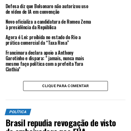
crianças e adolescentes mediante simples notificação.
Defesa diz que Bolsonaro não autorizou uso
de vídeo de IA em convenção
“O projeto inova ao estabelecer parâmetros objetivos,
requisitos formais e hipóteses específicas de violação,
Novo oficializa a candidatura de Romeu Zema
conferindo maior segurança jurídica e eficácia prática à
à presidência da República
regra”, explicou.
Agora é Lei: proibida no estado do Rio a
prática comercial da “Taxa Rosa”
Francimara declara apoio a Anthony
ANÚNCIO
Garotinho e dispara: ” jamais, nunca mais
mesmo faço política com a prefeita Yara
Cinthia”
CLIQUE PARA COMENTAR
Jadyel Alencar defendeu o apelido “ECA Digital” para a
proposta, por considerar que a nomenclatura
POLÍTICA
relacionada ao Estatuto da Criança e do Adolescente vai
Brasil repudia revogação de visto
ampliar a adesão social e a observância da medida.