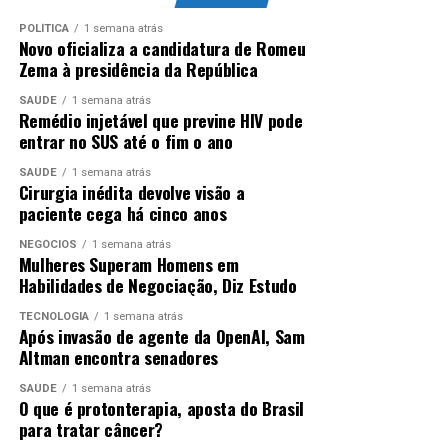
Fonte:
Alerj
De acordo com ela, a versão final proposta também
POLÍTICA
1 semana atrás
Novo oficializa a candidatura de Romeu
tirou a subjetividade do que seria qualificado como
Zema à presidência da República
conteúdo ofensivo.
ANÚNCIO
SAÚDE
1 semana atrás
Remédio injetável que previne HIV pode
Recuo
entrar no SUS até o fim o ano
Para o líder do PT, deputado Lindbergh Farias (RJ), a
oposição recuou em sua posição contrária ao projeto
SAÚDE
1 semana atrás
Cirurgia inédita devolve visão a
por pressão da sociedade civil. “Entre proteger crianças
paciente cega há cinco anos
e adolescentes ou a bíblia do Trump e a defesa das big
techs, eles estavam ficando daquele lado”, disse.
NEGÓCIOS
1 semana atrás
Mulheres Superam Homens em
Habilidades de Negociação, Diz Estudo
ANÚNCIO
TECNOLOGIA
1 semana atrás
Após invasão de agente da OpenAI, Sam
Altman encontra senadores
SAÚDE
1 semana atrás
O que é protonterapia, aposta do Brasil
para tratar câncer?