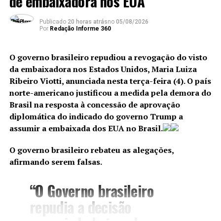
de embaixadora nos EUA
Medidas previstas
Com previsão de vigência depois de um ano de
Publicado
20 horas atrás
no
05/08/2026
publicação da futura lei, o projeto determina aos
Por
Redação Informe 360
fornecedores de produtos ou serviços de tecnologia da
informação que adotem “medidas razoáveis” desde a
O governo brasileiro repudiou a revogação do visto
concepção e ao longo da operação dos aplicativos para
da embaixadora nos Estados Unidos, Maria Luiza
prevenir e diminuir o acesso e a exposição de crianças e
Ribeiro Viotti, anunciada nesta terça-feira (4). O país
adolescentes a conteúdos considerados prejudiciais a
norte-americano justificou a medida pela demora do
esse público.
Brasil na resposta à concessão de aprovação
diplomática do indicado do governo Trump a
O texto aprovado estabelece vários procedimentos e
assumir a embaixada dos EUA no Brasil.
exigências aos fornecedores dos aplicativos de internet
(empresa controladora de apps, por exemplo). No
O governo brasileiro rebateu as alegações,
entanto, um regulamento posterior definirá critérios
afirmando serem falsas.
objetivos para aferir o grau de interferência desses
fornecedores sobre os conteúdos postados.
“O Governo brasileiro
repudia a decisão
Assim, exigências previstas no projeto em relação a
temas como risco de exposição a conteúdo prejudicial