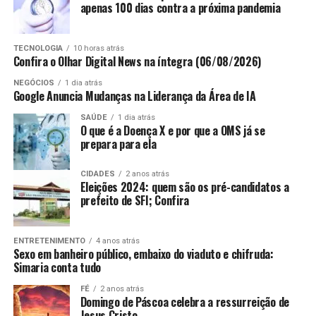
apenas 100 dias contra a próxima pandemia
executivo.
ANÚNCIO
“Sempre acreditei que a principal aplicação da IA ​​
TECNOLOGIA
10 horas atrás
Confira o Olhar Digital News na íntegra (06/08/2026)
deveria ser a melhoria da saúde humana”, disse ele. “É
hora de a IA provar seu valor inequívoco para o mundo,
NEGÓCIOS
1 dia atrás
Google Anuncia Mudanças na Liderança da Área de IA
e que melhor maneira de demonstrar isso do que ajudar
a finalmente curar doenças como o câncer?”
SAÚDE
1 dia atrás
O que é a Doença X e por que a OMS já se
Fuga de cérebros
prepara para ela
O projeto individual virou operação nacional. O
Santana
& Guedes Advogados
, do qual é fundador e CEO, reúne
CIDADES
2 anos atrás
Dean e Hassabis foram considerados as duas principais
hoje quase 200 colaboradores, atuando no regime físico
Eleições 2024: quem são os pré-candidatos a
figuras da IA ​​no Google durante anos, antes de a área se
e também no digital, com seis unidades operacionais. A
prefeito de SFI; Confira
tornar o centro da inovação tecnológica.
meta é ultrapassar 20 unidades nos próximos cinco
anos. Até 2028, o escritório vai inaugurar uma sede
ENTRETENIMENTO
4 anos atrás
própria no Recife, com cerca de 1.800 metros
Sexo em banheiro público, embaixo do viaduto e chifruda:
ANÚNCIO
quadrados, dimensionada para mais de 400 profissionais
Simaria conta tudo
presenciais.
FÉ
2 anos atrás
Domingo de Páscoa celebra a ressurreição de
O crescimento exigiu uma mudança de função.
Jesus Cristo