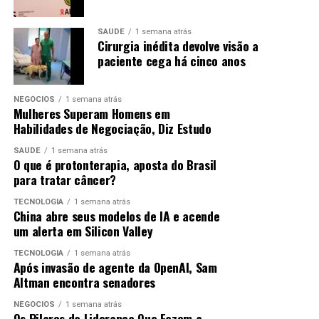
saiu da feira e da escola pública, ocupar esse espaço tem
peso simbólico – mas a leitura que faz da própria
Até recentemente, Dean, Vinyals e Noam Shazeer
SAÚDE
1 semana atrás
trajetória é operacional: a origem explica de onde
lideravam o desenvolvimento do Gemini. Sob sua gestão,
Cirurgia inédita devolve visão a
alguém partiu e não aonde pode chegar.
o Google lançou o
Gemini 3
em novembro passado, que
paciente cega há cinco anos
foi amplamente considerado pela indústria como uma
redução na diferença em relação aos principais modelos
NEGÓCIOS
1 semana atrás
da Anthropic e da OpenAI.
Mulheres Superam Homens em
Habilidades de Negociação, Diz Estudo
Mas os avanços subsequentes desses rivais, bem como o
SAÚDE
1 semana atrás
impulso para modelos chineses de código aberto mais
O que é protonterapia, aposta do Brasil
baratos, colocaram o Google na defensiva. Na
para tratar câncer?
conferência anual de desenvolvedores do Google, em
TECNOLOGIA
1 semana atrás
maio, Pichai e outros líderes do Google destacaram a
China abre seus modelos de IA e acende
vantagem de custo do Gemini, em vez de suas
um alerta em Silicon Valley
capacidades de ponta.
TECNOLOGIA
1 semana atrás
Após invasão de agente da OpenAI, Sam
Altman encontra senadores
Foto: Divulgação
ANÚNCIO
O post
Da Feira Livre a Harvard
apareceu primeiro em
NEGÓCIOS
1 semana atrás
Forbes Brasil
.
Os Pilares da Liderança Que Fazem a