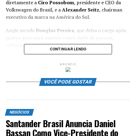
diretamente a
Ciro Possobom
, presidente e CEO da
Volkswagen do Brasil, e a
Alexander Seitz
, chairman
executivo da marca na América do Sul.
Angie sucede
Douglas Pereira
, que deixa o cargo após
quatro anos para assumir como chefe de pessoas,
cultura e organização da
Lamborghini
, na Itália.
CONTINUAR LENDO
ANÚNCIO
ANÚNCIO
VOCÊ PODE GOSTAR
NEGÓCIOS
Na Volkswagen desde 1999, a executiva construiu
Santander Brasil Anuncia Daniel
carreira nas áreas jurídica, corporativa e de relações
governamentais. Em 2015, assumiu a diretoria de
Bassan Como Vice-Presidente do
assuntos corporativos, jurídicos e públicos da