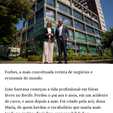
tornam essencialmente tão inteligentes quanto os
humanos, como o motivo para sua mudança de função.
ANÚNCIO
“[Hassabis] e eu temos discutido há muito tempo um
Forbes, a mais conceituada revista de negócios e
cargo que lhe permita dedicar-se integralmente a
economia do mundo.
moldar ativamente o futuro da IAG”, disse
Sundar
Pichai
, presidente-executivo da Alphabet, em um
João Santana começou a vida profissional em feiras
memorando interno da empresa. “É um trabalho de vital
livres no Recife. Perdeu o pai aos 6 anos, em um acidente
importância para a Alphabet e para a humanidade, e não
de carro, e anos depois a mãe. Foi criado pela avó, dona
consigo imaginar pessoa melhor do que Demis para
Maria, de quem herdou o vocabulário que usaria mais
realizá-lo.”