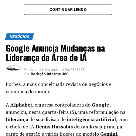
globalmente a
José Maria Linares
, chefe da divisão
SCIB do grupo.
CONTINUAR LENDO
ANÚNCIO
TÓPICOS RELACIONADOS:
NEGÓCIOS
ATÉ A PRÓXIMA
Google Anuncia Mudanças na
100 Horas Diante das Telas? 3 Ações para Proteger Sua
Liderança da Área de IA
Saúde no Trabalho
NÃO PERCA
IA Acelera Demissões Globais e Pressiona Mercado de
Publicado
1 dia atrás
no
06/08/2026
Por
Redação Informe 360
Trabalho
Com mais de 30 anos de carreira no setor financeiro,
Forbes, a mais conceituada revista de negócios e
Bassan se formou em engenharia pela
PUC-Rio
e já
economia do mundo.
passou por empresas como
Credit Suisse
e
BTG
Pactual
.
A
Alphabet
, empresa controladora do
Google
,
anunciou, nesta quarta-feira (5), uma reformulação na
O executivo assume o cargo no início de 2027. Até lá,
liderança
de sua divisão de
inteligência artificial
, com
Rafael Kappaz
, atual chefe de tesouraria e mercados do
o chefe de IA
Demis Hassabis
deixando seu principal
Santander Brasil, segue como responsável pelo SCIB no
cargo de gestão e vários líderes do modelo
Gemini
,
país.