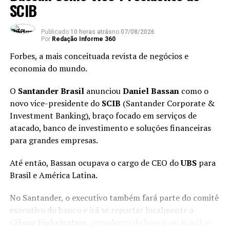
SCIB
Volkswagen Argentina, liderando também imprensa,
relações públicas e comunicação interna. Desde 2023,
Publicado
10 horas atrás
no
07/08/2026
passou a gerir a área de recursos humanos.
Por
Redação Informe 360
Forbes, a mais conceituada revista de negócios e
Com 30 anos de carreira, iniciou sua trajetória como
economia do mundo.
advogada no Estudio Jurídico Limonta antes de
ingressar no grupo. É formada em direito e
O
Santander Brasil
anunciou
Daniel Bassan
como o
administração de empresas pela
Pontificia Universidad
novo vice-presidente do
SCIB
(Santander Corporate &
Católica Argentina.
Investment Banking), braço focado em serviços de
atacado, banco de investimento e soluções financeiras
O post
Volkswagen Anuncia Nova VP de Recursos
para grandes empresas.
Humanos
apareceu primeiro em
Forbes Brasil
.
Até então, Bassan ocupava o cargo de CEO do
UBS
para
Powered by
WPeMatico
Brasil e América Latina.
No Santander, o executivo também fará parte do comitê
ANÚNCIO
executivo do banco e irá se reportar localmente a
Gilson Finkelsztain
, presidente do banco no Brasil, e