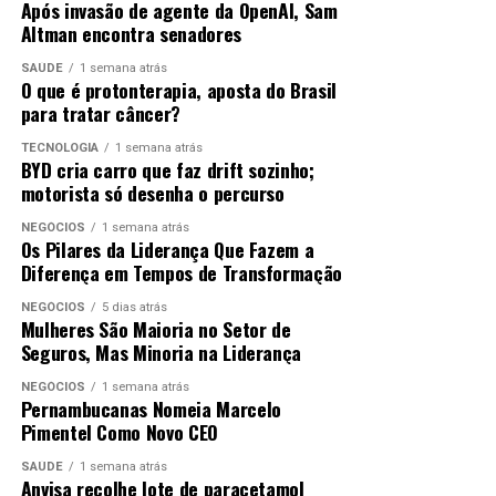
Após invasão de agente da OpenAI, Sam
está no verão, recebe mais radiação.
necessários para iniciar uma obra de contenção, com
Altman encontra senadores
implantação de sistema de drenagem, e a Comlurb
SAÚDE
1 semana atrás
removeu da encosta 70 toneladas de terra, com o apoio
O que é protonterapia, aposta do Brasil
ANÚNCIO
de 15 caminhões, três pás carregadeiras e 50 garis.
para tratar câncer?
TECNOLOGIA
1 semana atrás
BYD cria carro que faz drift sozinho;
ANÚNCIO
motorista só desenha o percurso
NEGÓCIOS
1 semana atrás
Os Pilares da Liderança Que Fazem a
Como o Brasil é um país de grande extensão territorial,
Diferença em Tempos de Transformação
a estação também é sentida de maneira diferente
NEGÓCIOS
5 dias atrás
dependendo da localização. Na cidade mais ao sul do
Mulheres São Maioria no Setor de
Brasil, Chuí (RS), durante os meses de inverno, o Sol
Seguros, Mas Minoria na Liderança
Na comunidade do Salgueiro, na Tijuca, na zona norte
nasce por volta das 7h30 e se põe por volta das 17h30,
da cidade, também foi registrado deslizamento de terra,
NEGÓCIOS
1 semana atrás
assim, os dias têm menos de 10 horas de luz.
na Rua São Sebastião. Nenhum imóvel foi atingido e não
Pernambucanas Nomeia Marcelo
Pimentel Como Novo CEO
houve interdição de via.
Em Macapá, devido à localização exata na linha do
SAÚDE
1 semana atrás
Equador, o Sol nasce por volta das 6h15 e se põe às
Recomendações
Anvisa recolhe lote de paracetamol