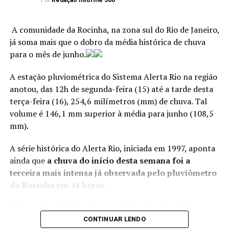
um bloqueio,
Por
Redação Informe 360
responsáveis por atividades como comércio de drogas,
principalmente próximo a
vigilância armada, comunicação por rádio, segurança de
São Paulo e não permite
A comunidade da Rocinha, na zona sul do Rio de Janeiro,
lideranças e monitoramento dos acessos às
já soma mais que o dobro da média histórica de chuva
comunidades. Os policiais também identificaram
que as frentes frias
para o mês de junho.
publicações em redes sociais nas quais os criminosos
avancem tanto para a
exibiam armas de fogo, drogas, rádios comunicadores e
A estação pluviométrica do Sistema Alerta Rio na região
região do Sudeste e
símbolos ligados à facção criminosa”, informou a Polícia
anotou, das 12h de segunda-feira (15) até a tarde desta
Civil.
também um pouco para a
terça-feira (16), 254,6 milímetros (mm) de chuva. Tal
região Centro-Oeste”,
volume é 146,1 mm superior à média para junho (108,5
De acordo com balanço divulgado nesta terça-feira pela
mm).
Polícia Civil, desde o início da operação, mais de 370
explica.
suspeitos foram presos e 137 morreram em confrontos.
A série histórica do Alerta Rio, iniciada em 1997, aponta
Foram apreendidas cerca de 480 armas, entre elas 190
ainda que
a chuva do início desta semana foi a
fuzis, além de mais de 51 mil munições.
>> Siga o canal da
Agência Brasil
no WhatsApp
terceira mais intensa já observada pelo pluviômetro
da Rocinha em 24 horas.
Entidades que atuam em defesa dos direitos humanos
Além de temperatura mais elevadas nessas regiões,
consideram a Operação Contenção
a mais letal da
o fenômeno pode trazer mais chuvas
.
Outros cinco bairros da zona sul receberam volumes
história do Rio de Janeiro
. Deflagrada pelas forças de
significativos de chuva nas últimas horas. Os mais
CONTINUAR LENDO
segurança do estado em outubro de 2025 contra a