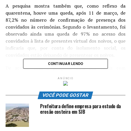
A pesquisa mostra também que, como reflexo da
quarentena, houve uma queda, após 11 de março, de
87,2% no número de confirmação de presença dos
convidados às cerimônias. Segundo o levantamento, foi
observado ainda uma queda de 97% no acesso dos
convidados à lista de presentes virtual dos noivos, o que
indicaria que, por conta do isolamento social, os
convidados estão deixando de presentear os noivos.
CONTINUAR LENDO
De acordo com a pesquisa, 32% dos casais com
casamento marcado para o período de quarentena
ANÚNCIO
disseram que não precisaram mudar a data ou que ainda
estão aguardando para decidirem o que vão fazer; 61%
VOCÊ PODE GOSTAR
responderam que adiaram o casamento; e 3%,
cancelaram e ainda não têm planos para marcar uma
Prefeitura define empresa para estudo da
nova data; 4% não informaram.
erosão costeira em SJB
Icasei é uma plataforma de sites de casamento e lista de
presentes fundado em 2007.
Fonte:
AgenciaBrasil