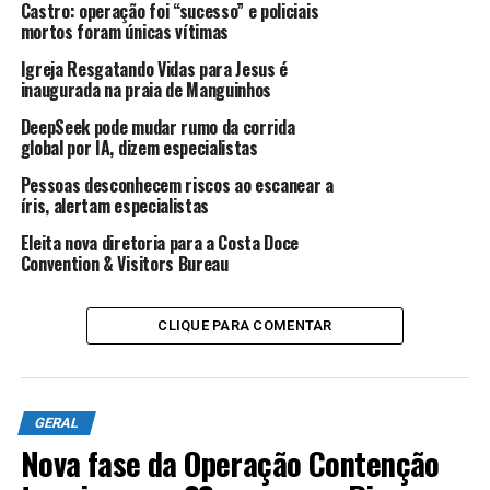
Castro: operação foi “sucesso” e policiais
Edição:
Aline Leal
mortos foram únicas vítimas
Igreja Resgatando Vidas para Jesus é
inaugurada na praia de Manguinhos
ANÚNCIO
DeepSeek pode mudar rumo da corrida
global por IA, dizem especialistas
Pessoas desconhecem riscos ao escanear a
íris, alertam especialistas
Eleita nova diretoria para a Costa Doce
Convention & Visitors Bureau
TÓPICOS RELACIONADOS:
CASAMENTO
DIMINUIÇÃO
GERAL
CLIQUE PARA COMENTAR
ATÉ A PRÓXIMA
Cantor Dom Américo morre aos 69 anos
NÃO PERCA
Governo prorroga prazo de inscrição do Enem até dia 27
GERAL
Nova fase da Operação Contenção