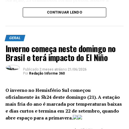
Na ação, 23 criminosos foram presos. Houve a
apreensão de material entorpecente, além de 200
CONTINUAR LENDO
cartuchos, 11 carregadores, 20 celulares, quatro
radiotransmissores, quatro motocicletas, um veículo
e um artefato explosivo.
GERAL
Os agentes também localizaram uma central de gatonet
Inverno começa neste domingo no
clandestina, e equipes da Delegacia de Repressão aos
Crimes Contra a Propriedade Imaterial (DRCPIM)
Brasil e terá impacto do El Niño
fecharam uma loja de multimarcas com dezenas de
produtos falsificados.
Publicado
2 meses atrás
no
21/06/2026
Por
Redação Informe 360
Equipes do Batalhão de Polícia do Choque (BPChq)
da Polícia Militar apreenderam seis fuzis ao longo
O inverno no Hemisfério Sul começou
da ação, localizados na comunidade da Muzema, no
oficialmente às 5h24 deste domingo (21). A estação
Itanhangá, controlada pelo Comando Vermelho
. Em
mais fria do ano é marcada por temperaturas baixas
uma área de mata fechada,
três criminosos foram
e dias curtos e termina em 22 de setembro, quando
baleados e encaminhados a um hospital público na
abre espaço para a primavera.
Barra da Tijuca.