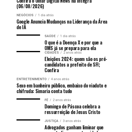
Confira o Olhar Digital News na íntegra
(06/08/2026)
NEGÓCIOS
1 dia atrás
Google Anuncia Mudanças na Liderança da Área
de IA
SAÚDE
1 dia atrás
O que é a Doença X e por que a
OMS já se prepara para ela
CIDADES
2 anos atrás
Eleições 2024: quem são os pré-
candidatos a prefeito de SFI;
Confira
ENTRETENIMENTO
4 anos atrás
Sexo em banheiro público, embaixo do viaduto e
chifruda: Simaria conta tudo
FÉ
2 anos atrás
Domingo de Páscoa celebra a
ressurreição de Jesus Cristo
JUSTIÇA
3 anos atrás
Advogados ganham liminar que