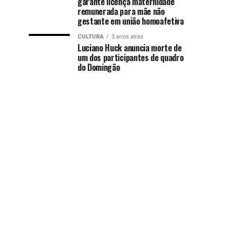
garante licença maternidade
remunerada para mãe não
gestante em união homoafetiva
CULTURA
3 anos atrás
Luciano Huck anuncia morte de
um dos participantes de quadro
do Domingão