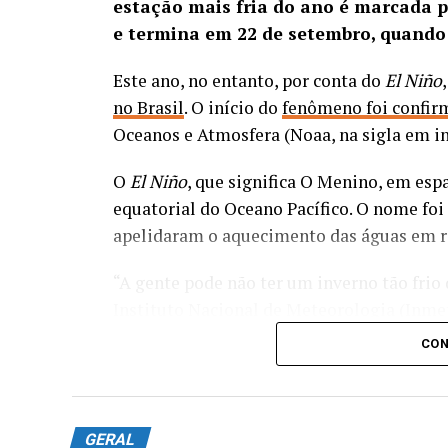
estação mais fria do ano é marcada p
e termina em 22 de setembro, quando
Este ano, no entanto, por conta do
El Niño
Segundo a Polícia Civil, a ação resulta de 
no Brasil
. O início do
fenômeno foi confi
estrutura de atuação da organização crimi
Oceanos e Atmosfera (Noaa, na sigla em i
patrimoniais, como roubos e receptação d
outras ações criminosas ou incorporados à
O
El Niño
, que significa O Menino, em esp
financeiramente o grupo e ampliando sua 
equatorial do Oceano Pacífico. O nome foi
apelidaram o aquecimento das águas em re
“Os agentes reuniram elementos que revel
da quadrilha, responsáveis por atividades
“A gente pode não ter um inverno tão frio 
comunicação por rádio, segurança de lide
Instituto Nacional de Meteorologia (Inme
comunidades. Os policiais também identif
CON
criminosos exibiam armas de fogo, drogas
“O
El Niño
acaba crian
facção criminosa”, informou a Polícia Civi
principalmente próxim
permite que as frente
De acordo com balanço divulgado nesta terç
GERAL