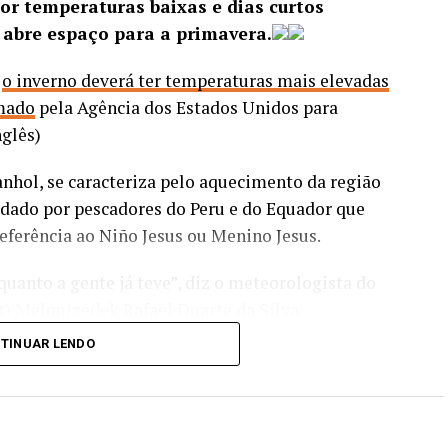
or temperaturas baixas e dias curtos
 abre espaço para a primavera.
,
o inverno deverá ter temperaturas mais elevadas
um trabalho de inteligência que identificou a
rmado
pela Agência dos Estados Unidos para
nosa e sua influência sobre diversos crimes
nglês)
e veículos. Esses automóveis eram usados em
 logística da organização, fortalecendo
anhol, se caracteriza pelo aquecimento da região
capacidade operacional.
 dado por pescadores do Peru e do Equador que
ferência ao Niño Jesus ou Menino Jesus.
aram uma divisão de funções entre os integrantes
 como comércio de drogas, vigilância armada,
quanto a gente já teve”, diz o meteorologista do
ranças e monitoramento dos acessos às
t) Melquizedek Rafael Duarte da Silva.
icaram publicações em redes sociais nas quais os
TINUAR LENDO
, rádios comunicadores e símbolos ligados à
do um bloqueio,
l.
o a São Paulo e não
s frias avancem tanto para
a-feira pela Polícia Civil, desde o início da