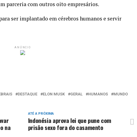
em parceria com outros oito empresários.
 para ser implantado em cérebros humanos e servir
ANÚNCIO
EBRAIS
DESTAQUE
ELON MUSK
GERAL
HUMANOS
MUNDO
ATÉ A PRÓXIMA
avar
Indonésia aprova lei que pune com
do na
prisão sexo fora do casamento