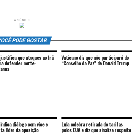
ANÚNCIO
OCÊ PODE GOSTAR
justifica que ataques ao Irã
Vaticano diz que não participará do
ra defender norte-
“Conselho da Paz” de Donald Trump
canos
indica diálogo com vice e
Lula celebra retirada de tarifas
ta líder da oposição
pelos EUA e diz que sinaliza respeito