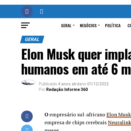
GERAL
NEGÓCIOS
POLÍTICA
C
GERAL
Elon Musk quer impl
humanos em até 6 m
Publicado
4 anos atrás
no
01/12/2022
Por
Redação Informe 360
O
empresário sul-africano
Elon Musk
empresa de chips cerebrais
Neuralin
meses.