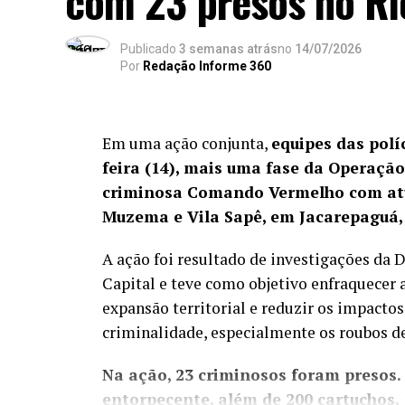
com 23 presos no Ri
Publicado
3 semanas atrás
no
14/07/2026
Por
Redação Informe 360
Em uma ação conjunta,
equipes das políc
feira (14), mais uma fase da Operaçã
criminosa Comando Vermelho com atu
Muzema e Vila Sapê, em Jacarepaguá,
A ação foi resultado de investigações da
Capital e teve como objetivo enfraquecer 
expansão territorial e reduzir os impactos
criminalidade, especialmente os roubos de
Na ação, 23 criminosos foram presos.
entorpecente, além de 200 cartuchos, 