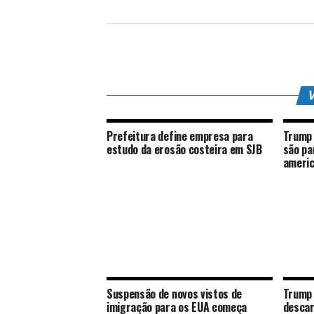
V
Prefeitura define empresa para
Trump 
estudo da erosão costeira em SJB
são pa
ameri
Suspensão de novos vistos de
Trump 
imigração para os EUA começa
descar