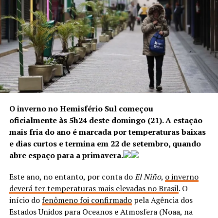
Itanhangá, controlada pelo Comando Vermelho
. Em
uma área de mata fechada,
três criminosos foram
baleados e encaminhados a um hospital público na
Barra da Tijuca.
ANÚNCIO
O inverno no Hemisfério Sul começou
oficialmente às 5h24 deste domingo (21). A estação
mais fria do ano é marcada por temperaturas baixas
e dias curtos e termina em 22 de setembro, quando
Segundo a Polícia Civil, a ação resulta de um trabalho de
abre espaço para a primavera.
inteligência que identificou a estrutura de atuação da
organização criminosa e sua influência sobre diversos
Este ano, no entanto, por conta do
El Niño
,
o inverno
crimes patrimoniais, como roubos e receptação de
deverá ter temperaturas mais elevadas no Brasil
. O
veículos. Esses automóveis eram usados em outras ações
início do
fenômeno foi confirmado
pela Agência dos
criminosas ou incorporados à logística da organização,
Estados Unidos para Oceanos e Atmosfera (Noaa, na