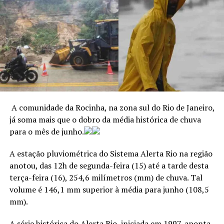
que as frentes frias
Entidades que atuam em defesa dos direitos humanos
avancem tanto para a
consideram a Operação Contenção
a mais letal da
região do Sudeste e
história do Rio de Janeiro
. Deflagrada pelas forças de
também um pouco para a
segurança do estado em outubro de 2025 contra a
facção Comando Vermelho nos complexos do Alemão e
região Centro-Oeste”,
da Penha, a ação terminou com 121 mortes, segundo
explica.
balanço oficial divulgado à época.
A comunidade da Rocinha, na zona sul do Rio de Janeiro,
>> Siga o canal da
Agência Brasil
no WhatsApp
já soma mais que o dobro da média histórica de chuva
ANÚNCIO
para o mês de junho.
Além de temperatura mais elevadas nessas regiões,
o fenômeno pode trazer mais chuvas
.
A estação pluviométrica do Sistema Alerta Rio na região
anotou, das 12h de segunda-feira (15) até a tarde desta
terça-feira (16), 254,6 milímetros (mm) de chuva. Tal
ANÚNCIO
volume é 146,1 mm superior à média para junho (108,5
Agencia Brasil
mm).
A série histórica do Alerta Rio, iniciada em 1997, aponta