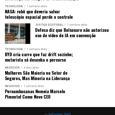
ou em áreas descampadas;
TECNOLOGIA
1 semana atrás
Verifique se há sinais de rachaduras em sua
NASA: robô que deveria salvar
telescópio espacial perde o controle
residência. Ao perceber trincas ou abalo na
estrutura, acione a Defesa Civil pelo número 199 e
JUSTIÇA ELEITORAL
1 semana atrás
evite ficar em casa;
Defesa diz que Bolsonaro não autorizou
uso de vídeo de IA em convenção
Moradores de áreas de risco precisam ficar
atentos aos alertas sonoros. O acionamento das
sirenes indica perigo de deslizamento e as
TECNOLOGIA
1 semana atrás
BYD cria carro que faz drift sozinho;
pessoas devem se deslocar para os pontos de
motorista só desenha o percurso
apoio estabelecidos pela Defesa Civil municipal;
NEGÓCIOS
4 dias atrás
Previsão do tempo
Mulheres São Maioria no Setor de
Seguros, Mas Minoria na Liderança
Na quarta (17) e na quinta-feira (18), o tempo no Rio
NEGÓCIOS
1 semana atrás
Pernambucanas Nomeia Marcelo
ainda será influenciado pela entrada de ventos úmidos
Pimentel Como Novo CEO
do oceano. A nebulosidade estará variada, e a previsão é
de chuva fraca e isolada, a qualquer momento, desde
quarta até o início da manhã do dia seguinte. Os ventos