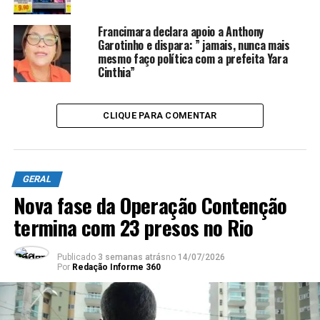
sobre a política de segurança do Rio de Janeiro e nos
Francimara declara apoio a Anthony
desafios no combate ao crime”, afirmou Castro.
Garotinho e dispara: ” jamais, nunca mais
mesmo faço política com a prefeita Yara
>> Siga o canal da
Agência Brasil
no WhatsApp
Cinthia”
Operação Contenção
CLIQUE PARA COMENTAR
A Operação Contenção, realizada pelas polícias Civil e
Militar do Rio de Janeiro, deixou 121 pessoas mortas,
sendo quatro policiais. O governo do estado considerou
GERAL
a operação “um sucesso” e afirmou que as pessoas
Nova fase da Operação Contenção
mortas reagiram com violência à operação, e aqueles
que se entregaram foram presos.
termina com 23 presos no Rio
Publicado
3 semanas atrás
no
14/07/2026
ANÚNCIO
Por
Redação Informe 360