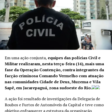
No total, foram feitas 113 prisões, sendo 33 de presos
de outros estados. Foram recolhidas 118 armas e 1
tonelada de droga. O objetivo era conter o avanço da
facção Comando Vermelho e cumprir 180 mandados de
busca e apreensão e 100 de prisão, sendo 30 expedidos
pela Justiça do Pará.
Em uma ação conjunta,
equipes das polícias Civil e
A operação contou com um efetivo de 2,5 mil policiais e
Militar realizaram, nesta terça-feira (14), mais uma
é a maior e mais letal realizada no estado nos últimos 15
fase da Operação Contenção, contra integrantes da
anos. Os confrontos e as ações de retaliação de
facção criminosa Comando Vermelho com atuação
criminosos geraram pânico em toda a cidade, com
nas comunidades Cidade de Deus, Muzema e Vila
intenso tiroteio, fechando as principais vias, escolas,
Sapê, em Jacarepaguá, zona sudoeste do Rio.
comércios e postos de saúde. Moradores da região,
familiares dos mortos e organizações denunciam
A ação foi resultado de investigações da Delegacia de
operação como uma
“chacina”
.
Roubos e Furtos de Automóveis da Capital e teve como
objetivo enfraquecer a estrutura da organização