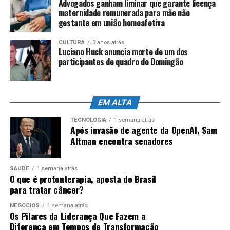
Advogados ganham liminar que garante licença
maternidade remunerada para mãe não
Na comunidade do Salgueiro, na Tijuca, na zona norte
gestante em união homoafetiva
da cidade, também foi registrado deslizamento de terra,
na Rua São Sebastião. Nenhum imóvel foi atingido e não
CULTURA
3 anos atrás
houve interdição de via.
Luciano Huck anuncia morte de um dos
participantes de quadro do Domingão
Recomendações
A prefeitura do Rio recomenda à população que não se
EM ALTA
desloque pelas regiões mais afetadas pela chuva. Veja
TECNOLOGIA
1 semana atrás
outras orientações:
Após invasão de agente da OpenAI, Sam
Altman encontra senadores
Evite áreas sujeitas a alagamentos e/ou
deslizamentos;
SAÚDE
1 semana atrás
O que é protonterapia, aposta do Brasil
Não force a passagem de veículos em áreas
para tratar câncer?
alagadas;
NEGÓCIOS
1 semana atrás
Em casos de ventos fortes e/ou chuvas com
Os Pilares da Liderança Que Fazem a
descargas elétricas, evite ficar próximo a árvores
Diferença em Tempos de Transformação