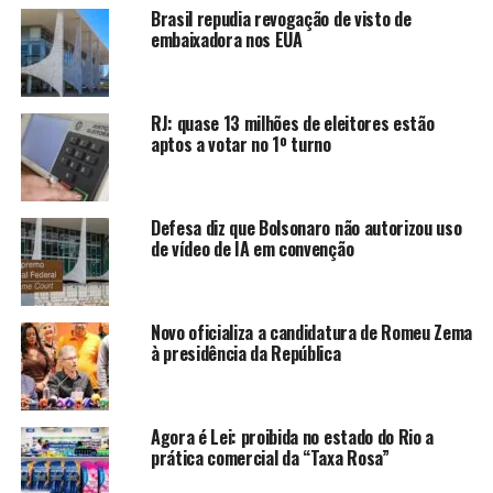
Brasil repudia revogação de visto de
embaixadora nos EUA
Moraes também visitou a Sala de Inteligência e Controle
do CICC, onde está instalado o sistema de
reconhecimento facial e das câmeras operacionais
RJ: quase 13 milhões de eleitores estão
portáteis usadas pela Polícia Militar, com
aptos a votar no 1º turno
acompanhamento em tempo real dos deslocamentos em
todo o território fluminense. O CICC é o principal polo
de integração das forças de segurança do estado. Atua
Defesa diz que Bolsonaro não autorizou uso
no monitoramento em tempo real de ocorrências,
de vídeo de IA em convenção
grandes eventos e situações emergenciais, reunindo
representantes das polícias, Bombeiros, Defesa Civil,
Detran e órgãos federais e municipais.
Novo oficializa a candidatura de Romeu Zema
à presidência da República
Após a reunião, Moraes não falou com a imprensa.
Já o governador disse que os dois conversaram
“sobre o projeto de retomada [de territórios] que
Agora é Lei: proibida no estado do Rio a
está em fase de organização pelo Conselho
prática comercial da “Taxa Rosa”
Nacional do Ministério Público (CNMP)”.
“Demos ao
ministro total possibilidade de tirar todas as dúvidas