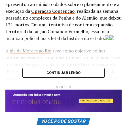
apresentou ao ministro dados sobre o planejamento e a
execução da
Operação Contenção
, realizada na semana
passada no complexos da Penha e do Alemão, que deixou
121 mortos. Em uma tentativa de conter a expansão
territorial da facção Comando Vermelho, essa foi a
incursão policial mais letal da história do estado.
A
ida de Moraes ao Rio
teve como objetivo colher
informações sobre a operação, uma vez que o ministro é
o relator temporário da Arguição de Descumprimento
de Preceito Fundamental (ADPF) 635, mais conhecida
CONTINUAR LENDO
como
ADPF das Favelas
. A ação estabelece regras para
diminuir a letalidade policial no Rio de Janeiro. Entre as
ANÚNCIO
regras da ADPF estão o uso proporcional da força
policial, câmeras nas viaturas e a elaboração de um
plano de reocupação de territórios invadidos pelas
organizações criminosas.
De acordo com o governo do
estado, o relatório sobre o cumprimento da ADPF
VOCÊ PODE GOSTAR
será encaminhado ao STF.