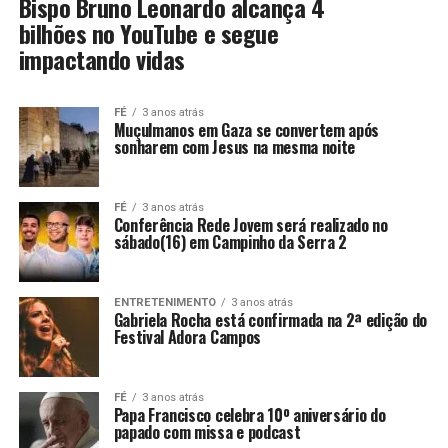
Bispo Bruno Leonardo alcança 4
bilhões no YouTube e segue
impactando vidas
FÉ
3 anos atrás
Muçulmanos em Gaza se convertem após
sonharem com Jesus na mesma noite
FÉ
3 anos atrás
Conferência Rede Jovem será realizado no
sábado(16) em Campinho da Serra 2
ENTRETENIMENTO
3 anos atrás
Gabriela Rocha está confirmada na 2ª edição do
Festival Adora Campos
FÉ
3 anos atrás
Papa Francisco celebra 10º aniversário do
papado com missa e podcast