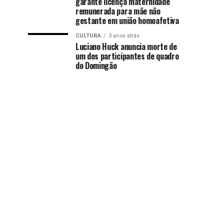
garante licença maternidade
remunerada para mãe não
gestante em união homoafetiva
CULTURA
3 anos atrás
Luciano Huck anuncia morte de
um dos participantes de quadro
do Domingão