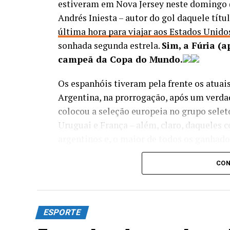
estiveram em Nova Jersey neste domingo (1
Andrés Iniesta – autor do gol daquele tít
última hora para viajar aos Estados Unido
sonhada segunda estrela.
Sim, a Fúria (
campeã da Copa do Mundo.
Os espanhóis tiveram pela frente os atuais 
Argentina, na prorrogação, após um verda
colocou a seleção europeia no grupo sel
Uruguai e França – além, claro, daqueles 
argentinos e, o maior de todos os ganhador
Diferentemente de 2010, o herói do título 
CON
Iniesta têm algo em comum. No momento 
representavam o Barcelona. Ao contrário d
atacante de 26 anos é cria do Valência e p
ESPORTE
chegar ao Barça.