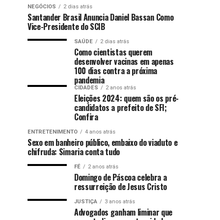
NEGÓCIOS
2 dias atrás
Santander Brasil Anuncia Daniel Bassan Como
Vice-Presidente do SCIB
SAÚDE
2 dias atrás
Como cientistas querem
desenvolver vacinas em apenas
100 dias contra a próxima
pandemia
CIDADES
2 anos atrás
Eleições 2024: quem são os pré-
candidatos a prefeito de SFI;
Confira
ENTRETENIMENTO
4 anos atrás
Sexo em banheiro público, embaixo do viaduto e
chifruda: Simaria conta tudo
FÉ
2 anos atrás
Domingo de Páscoa celebra a
ressurreição de Jesus Cristo
JUSTIÇA
3 anos atrás
Advogados ganham liminar que