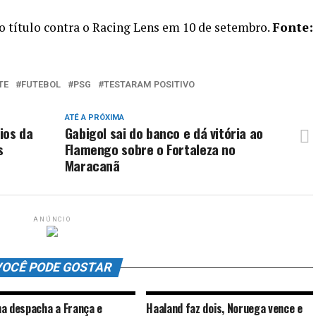
do título contra o Racing Lens em 10 de setembro.
Fonte:
TE
FUTEBOL
PSG
TESTARAM POSITIVO
ATÉ A PRÓXIMA
ios da
Gabigol sai do banco e dá vitória ao
s
Flamengo sobre o Fortaleza no
Maracanã
ANÚNCIO
OCÊ PODE GOSTAR
a despacha a França e
Haaland faz dois, Noruega vence e