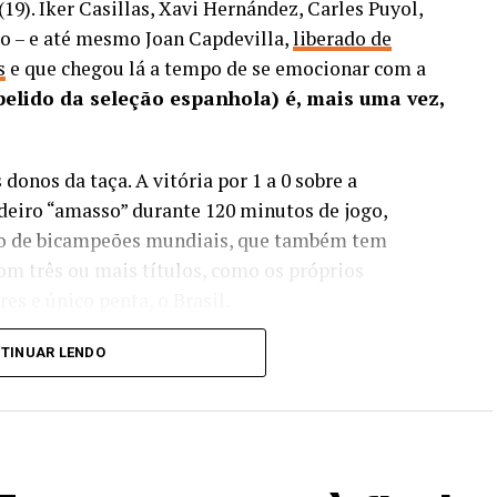
9). Iker Casillas, Xavi Hernández, Carles Puyol,
ulo – e até mesmo Joan Capdevilla,
liberado de
s
e que chegou lá a tempo de se emocionar com a
apelido da seleção espanhola) é, mais uma vez,
donos da taça. A vitória por 1 a 0 sobre a
deiro “amasso” durante 120 minutos de jogo,
eto de bicampeões mundiais, que também tem
com três ou mais títulos, como os próprios
es e único penta, o Brasil.
saiu do banco de reservas. Mas, Ferran Torres e
TINUAR LENDO
em que decidiram a Copa para a Espanha, ambos
o ex-meio-campista, revelado no clube catalão, o
assou pelo Manchester City (Inglaterra) antes de