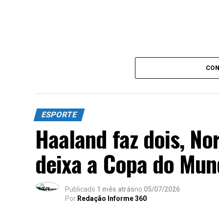
CON
ESPORTE
Haaland faz dois, No
deixa a Copa do Mun
Publicado
1 mês atrás
no
05/07/2026
Por
Redação Informe 360