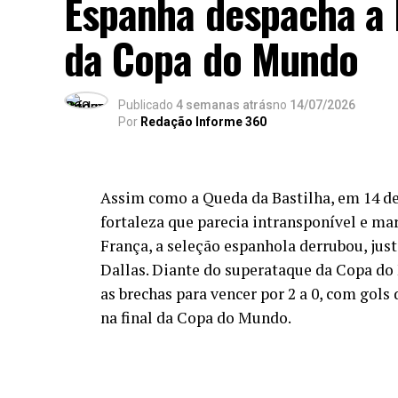
Espanha despacha a F
Com a sexta menor média de idade da 
da Copa do Mundo
para 2030, quando
será uma das sede
nomes como os meias Gavi e Pedri e o ata
30 anos – a caminho do terceiro Mundial.
Publicado
4 semanas atrás
no
14/07/2026
Rodri (terá 34 anos) ou o lateral Marc Cuc
Por
Redação Informe 360
E o que dizer de Lamine Yamal? O at
mundial desde Ronaldo, que tinha 17 a
Assim como a Queda da Bastilha, em 14 de
nem a campo foi naquela campanha, 
fortaleza que parecia intransponível e mar
companhia espanhola – apesar de atu
França, a seleção espanhola derrubou, jus
tornou, também, o quarto mais novo d
Dallas. Diante do superataque da Copa do
estatística? Pelé, na Suécia, em 1958,
as brechas para vencer por 2 a 0, com gols
na final da Copa do Mundo.