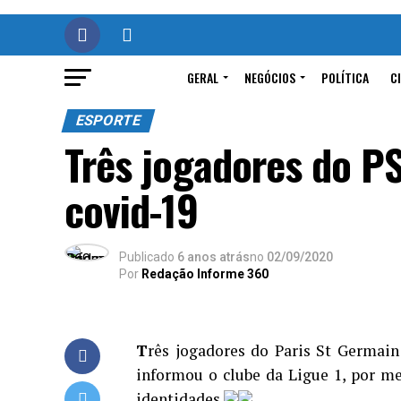
GERAL
NEGÓCIOS
POLÍTICA
C
ESPORTE
Três jogadores do PS
covid-19
Publicado
6 anos atrás
no
02/09/2020
Por
Redação Informe 360
T
rês jogadores do Paris St Germain
informou o clube da Ligue 1, por mei
identidades.