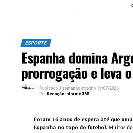
ESPORTE
Espanha domina Arge
prorrogação e leva o
Publicado
3 semanas atrás
no
19/07/2026
Por
Redação Informe 360
Foram 16 anos de espera até que uma
Espanha no topo do futebol.
Muitos dos