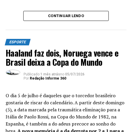
Ronaldo, que tinha 17 anos no tetra, em 1994.
Detalhe: o brasileiro nem a campo foi naquela
CONTINUAR LENDO
campanha, enquanto Yamal é simplesmente a
estrela da companhia espanhola – apesar de atuação
discreta neste domingo. O craque se tornou,
também, o quarto mais novo da história a vencer
ESPORTE
uma Copa. O líder da estatística? Pelé, na Suécia, em
Haaland faz dois, Noruega vence e
1958, com 17 anos e 249 dias.
Brasil deixa a Copa do Mundo
ANÚNCIO
Publicado
1 mês atrás
no
05/07/2026
Por
Redação Informe 360
O dia 5 de julho é daqueles que o torcedor brasileiro
gostaria de riscar do calendário. A partir deste domingo
(5), a data marcada pela traumática eliminação para a
Itália de Paolo Rossi, na Copa do Mundo de 1982, na
Espanha, é também a do adeus precoce ao sonho do
hexa.
A nova memória é a da derrota por 2 a 1 para a