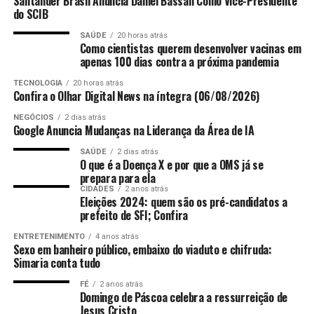
Santander Brasil Anuncia Daniel Bassan Como Vice-Presidente
ambos os gêneros. A Fúria foi a campeã do mundo
do SCIB
feminina em 2023, na edição realizada na Austrália e na
Nova Zelândia. No ano que vem, o Brasil sediará a Copa
SAÚDE
20 horas atrás
Como cientistas querem desenvolver vacinas em
das mulheres. Será a vez das espanholas tentarem
apenas 100 dias contra a próxima pandemia
manter a unificação das taças.
TECNOLOGIA
20 horas atrás
Confira o Olhar Digital News na íntegra (06/08/2026)
Além disso, a Espanha tornou-se a seleção com mais
jogos de invencibilidade na história – e justamente
NEGÓCIOS
2 dias atrás
Google Anuncia Mudanças na Liderança da Área de IA
em uma final de Copa. Com o triunfo sobre a
Argentina, são agora 38 partidas sem derrotas,
SAÚDE
2 dias atrás
O que é a Doença X e por que a OMS já se
superando a sequência da Itália entre 2018 e 2021.
prepara para ela
Curiosamente, a série positiva teve início contra o
CIDADES
2 anos atrás
Eleições 2024: quem são os pré-candidatos a
Futuro adversário da Noruega será conhecido ainda neste
Brasil de Dorival Júnior, em um empate por 3 a 3, em
prefeito de SFI; Confira
domingo, entre Inglaterra e México –
REUTERS/Dylan
26 de março de 2024, na capital Madri.
Martinez/Proibida reprodução
ENTRETENIMENTO
4 anos atrás
Sexo em banheiro público, embaixo do viaduto e chifruda:
Do lado argentino, frustração pelo adiamento do sonho
Eliminado pela sexta vez seguida em uma fase
Simaria conta tudo
do tetra e do desejo de “vingar” a Copa de 1994, também
eliminatória, o Brasil faz sua pior campanha em
nos Estados Unidos, quando Diego Maradona foi
FÉ
2 anos atrás
Copas desde 1990,
quando também caiu nas oitavas de
Domingo de Páscoa celebra a ressurreição de
suspenso durante o torneio por
doping
.
Sem esquecer
final – à ocasião para a Argentina de Diego
Jesus Cristo