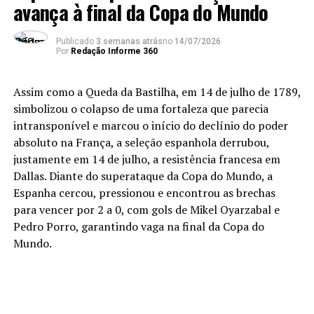
avança à final da Copa do Mundo
de reservas. Mas, Ferran Torres e Iniesta têm algo em
comum. No momento em que decidiram a Copa para a
Espanha, ambos representavam o Barcelona. Ao
Publicado
3 semanas atrás
no
14/07/2026
Por
Redação Informe 360
contrário do ex-meio-campista, revelado no clube
catalão, o atacante de 26 anos é cria do Valência e
passou pelo Manchester City (Inglaterra) antes de
Assim como a Queda da Bastilha, em 14 de julho de 1789,
chegar ao Barça.
simbolizou o colapso de uma fortaleza que parecia
intransponível e marcou o início do declínio do poder
Com a sexta menor média de idade da Copa (26,2), a
absoluto na França, a seleção espanhola derrubou,
Fúria deixou um recado claro para 2030, quando
será
justamente em 14 de julho, a resistência francesa em
uma das sedes
: é favorita para buscar o tri.
Afinal,
Dallas. Diante do superataque da Copa do Mundo, a
possui nomes como os meias Gavi e Pedri e o atacante
Espanha cercou, pressionou e encontrou as brechas
Nico Williams – que sequer terão completado 30 anos –
para vencer por 2 a 0, com gols de Mikel Oyarzabal e
a caminho do terceiro Mundial. Mesmo os veteranos do
Pedro Porro, garantindo vaga na final da Copa do
elenco, como o volante Rodri (terá 34 anos) ou o lateral
Mundo.
Marc Cucurella (32), podem muito bem chegar lá.
E o que dizer de Lamine Yamal? O atacante de 19
anos é o mais jovem campeão mundial desde