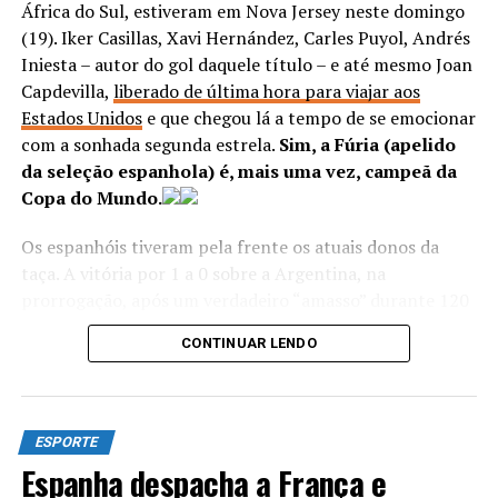
África do Sul, estiveram em Nova Jersey neste domingo
(19). Iker Casillas, Xavi Hernández, Carles Puyol, Andrés
Iniesta – autor do gol daquele título – e até mesmo Joan
Capdevilla,
liberado de última hora para viajar aos
Estados Unidos
e que chegou lá a tempo de se emocionar
com a sonhada segunda estrela.
Sim, a Fúria (apelido
da seleção espanhola) é, mais uma vez, campeã da
Copa do Mundo.
Os espanhóis tiveram pela frente os atuais donos da
taça. A vitória por 1 a 0 sobre a Argentina, na
prorrogação, após um verdadeiro “amasso” durante 120
minutos de jogo, colocou a seleção europeia no grupo
CONTINUAR LENDO
seleto de bicampeões mundiais, que também tem
Uruguai e França – além, claro, daqueles com três ou
mais títulos, como os próprios argentinos e, o maior de
todos os ganhadores e único penta, o Brasil.
ESPORTE
Espanha despacha a França e
Diferentemente de 2010, o herói do título saiu do banco