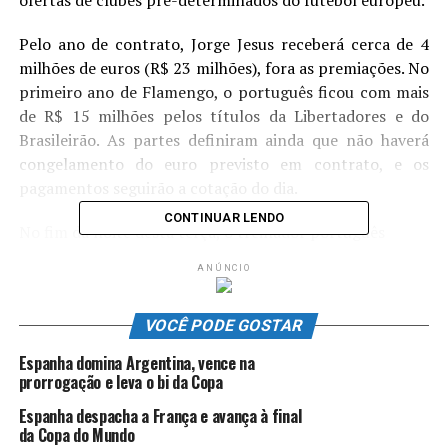
ofertas de clubes pré-determinados do futebol europeu.
Pelo ano de contrato, Jorge Jesus receberá cerca de 4
milhões de euros (R$ 23 milhões), fora as premiações. No
primeiro ano de Flamengo, o português ficou com mais
de R$ 15 milhões pelos títulos da Libertadores e do
Brasileirão. As partes definiram ainda que não haverá
congelamento do euro previsto em contrato, e os
pagamentos seguirão a cotação do dia.
CONTINUAR LENDO
No fim da noite desta terça, o treinador português
publicou uma mensagem em sua conta oficial no
ANÚNCIO
Instagram confirmando a renovação e destacando o
relacionamento no clube, a estrutura e a torcida rubro-
VOCÊ PODE GOSTAR
negra.
Espanha domina Argentina, vence na
– Meus representantes chegaram a um acordo hoje com
prorrogação e leva o bi da Copa
diretoria do Flamengo para renovação de meu contrato
Espanha despacha a França e avança à final
por mais um ano. As minhas relações de amizade com
da Copa do Mundo
todos jogadores, estrutura do clube e Nação Rubro-