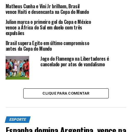
Negra foram determinantes para tocar meu coração e
Matheus Cunha e Vini Jr brilham, Brasil
vence Haiti e desencanta na Copa do Mundo
falaram mais alto em minha decisão. Obrigado a todos
pelo carinho, pelo reconhecimento e apoio ao nosso.
Julian marca o primeiro gol da Copa e México
Fonte:
vence a África do Sul em duelo com três
GloboEsporte.com
expulsões
Brasil supera Egito em último compromisso
antes da Copa do Mundo
ANÚNCIO
Jogo do Flamengo na Libertadores é
cancelado por atos de vandalismo
CLIQUE PARA COMENTAR
TÓPICOS RELACIONADOS:
ESPORTE
FLAMENGO
JORGE JESUS
JULHO 2021
ATÉ A PRÓXIMA
Decreto libera volta do futebol carioca a partir deste
ESPORTE
sábado sem público
Espanha domina Argentina, vence na