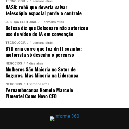
TECNOLOGIA
1 semana atrás
NASA: robô que deveria salvar
ANÚNCIO
telescópio espacial perde o controle
JUSTIÇA ELEITORAL
1 semana atrás
Defesa diz que Bolsonaro não autorizou
uso de vídeo de IA em convenção
TECNOLOGIA
1 semana atrás
BYD cria carro que faz drift sozinho;
motorista só desenha o percurso
Do lado norueguês, o técnico Stale Solbakken fez uma
mudança em relação ao time do triunfo por 2 a 1 sobre a
NEGÓCIOS
4 dias atrás
Mulheres São Maioria no Setor de
Costa do Marfim, nos 16 avos de final.
Recuperado de
Seguros, Mas Minoria na Liderança
lesão, Julian Ryerson retornou à lateral direita, na
vaga de Marcus Pedersen
.
NEGÓCIOS
1 semana atrás
Pernambucanas Nomeia Marcelo
Pimentel Como Novo CEO
A Noruega iniciou a partida propondo o jogo e deu um
Soccer Football – FIFA World Cup 2026 – Final – Spain v
grande susto à torcida brasileira aos dois minutos. O
Argentina – New York/New Jersey Stadium, East
atacante Alexander Sorloth foi lançado pelo meia
Rutherford, New Jersey, U.S. – July 19, 2026 Spain’s
Martin Odegaard, às costas do lateral Douglas Santos,
Rodri kisses the World Cup trophy during the trophy
pela esquerda. Ele cruzou rasteiro e o volante Patrick