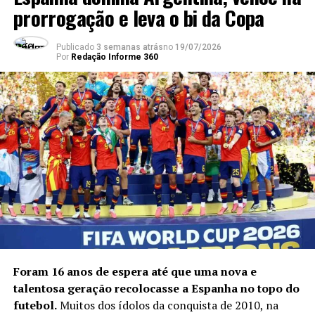
NÃO PERCA
prorrogação e leva o bi da Copa
Flamengo fica em quinto lugar em pesquisa de jornal
sobre melhor torcida do mundo
Publicado
3 semanas atrás
no
19/07/2026
Por
Redação Informe 360
Foram 16 anos de espera até que uma nova e
talentosa geração recolocasse a Espanha no topo do
futebol.
Muitos dos ídolos da conquista de 2010, na