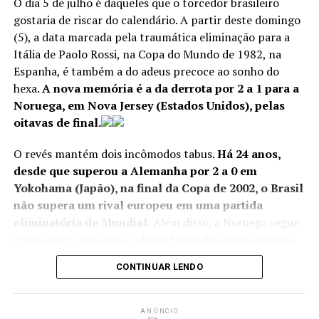
O dia 5 de julho é daqueles que o torcedor brasileiro
gostaria de riscar do calendário. A partir deste domingo
(5), a data marcada pela traumática eliminação para a
Itália de Paolo Rossi, na Copa do Mundo de 1982, na
Espanha, é também a do adeus precoce ao sonho do
hexa.
A nova memória é a da derrota por 2 a 1 para a
Noruega, em Nova Jersey (Estados Unidos), pelas
oitavas de final.
O revés mantém dois incômodos tabus.
Há 24 anos,
desde que superou a Alemanha por 2 a 0 em
Yokohama (Japão), na final da Copa de 2002, o Brasil
não supera um rival europeu em uma partida
eliminatória de Mundial.
Além disso, a Noruega segue
como único país que a seleção brasileira nunca venceu
Soccer Football – FIFA World Cup 2026 – Final – Spain v
na história. Agora, são três derrotas e dois empates.
Argentina – New York/New Jersey Stadium, East
CONTINUAR LENDO
Rutherford, New Jersey, U.S. – July 19, 2026 Spain’s
Grande estrela do time escandinavo, Erling Haaland foi,
Rodri lifts the trophy with teammates after winning the
mais uma vez, decisivo. Autor do gol da classificação
World Cup REUTERS/Kai Pfaffenbach –
REUTERS/Kai
ANÚNCIO