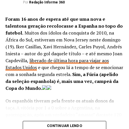
Por
Redação Informe 360
desafio extra: o de convencer o profissional a vir para o
Brasil, em tempos de pandemia. Creio que essa seja a
maior dificuldade, porque não vejo como não se motivar
Foram 16 anos de espera até que uma nova e
diante do desafio de manter o alto padrão de resultados
talentosa geração recolocasse a Espanha no topo do
do Flamengo e do retorno que as vitórias dão ao
futebol.
Muitos dos ídolos da conquista de 2010, na
currículo do treinador escolhido.
África do Sul, estiveram em Nova Jersey neste domingo
(19). Iker Casillas, Xavi Hernández, Carles Puyol, Andrés
Iniesta – autor do gol daquele título – e até mesmo Joan
ANÚNCIO
Capdevilla,
liberado de última hora para viajar aos
Estados Unidos
e que chegou lá a tempo de se emocionar
com a sonhada segunda estrela.
Sim, a Fúria (apelido
da seleção espanhola) é, mais uma vez, campeã da
Copa do Mundo.
Os espanhóis tiveram pela frente os atuais donos da
E se esse escolhido for um brasileiro? Que desafio, muito
taça. A vitória por 1 a 0 sobre a Argentina, na
maior! Além da necessidade de repetir ou, até mesmo,
prorrogação, após um verdadeiro “amasso” durante 120
melhorar os resultados de Jesus, ainda vai enfrentar a
minutos de jogo, colocou a seleção europeia no grupo
desconfiança do torcedor, que movido por paixão não
CONTINUAR LENDO
seleto de bicampeões mundiais, que também tem