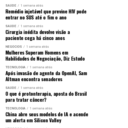
Como tinha dado a entender na entrevista coletiva do
último sábado (4),
SAÚDE
1 semana atrás
Ancelotti escolheu Gabriel
Remédio injetável que previne HIV pode
ANÚNCIO
Martinelli para o lugar de Lucas Paquetá – fora
entrar no SUS até o fim o ano
devido a uma lesão no músculo posterior da coxa
esquerda.
SAÚDE
1 semana atrás
Cirurgia inédita devolve visão a
paciente cega há cinco anos
NEGÓCIOS
1 semana atrás
ANÚNCIO
Mulheres Superam Homens em
Habilidades de Negociação, Diz Estudo
TECNOLOGIA
1 semana atrás
Após invasão de agente da OpenAI, Sam
Altman encontra senadores
SAÚDE
1 semana atrás
Do lado norueguês, o técnico Stale Solbakken fez uma
O que é protonterapia, aposta do Brasil
para tratar câncer?
mudança em relação ao time do triunfo por 2 a 1 sobre a
Costa do Marfim, nos 16 avos de final.
Recuperado de
TECNOLOGIA
1 semana atrás
lesão, Julian Ryerson retornou à lateral direita, na
China abre seus modelos de IA e acende
um alerta em Silicon Valley
vaga de Marcus Pedersen
.