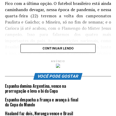
Fico com a última opção. O futebol brasileiro está ainda
caminhando devagar, nessa época de pandemia, e nessa
quarta-feira (22) teremos a volta dos campeonatos
Paulista e Gaúcho; o Mineiro, só no fim de semana; e o
Carioca já até acabou, com o Flamengo do Mister Jesus
campeão. Isso para falarmos dos quatro mais
importantes do país. As competições nacionais, como
Brasileirão e Copa do Brasil, só a partir de agosto. Junto
CONTINUAR LENDO
a isso, não há como negar que a passagem do técnico
por aqui provocou um rebuliço, uma onda de discussões
ANÚNCIO
sobre táticas, de questionamentos aos treinadores
brasileiros e de comemorações do torcedor rubro-
VOCÊ PODE GOSTAR
negro, pois Jorge Jesus, se perdeu apenas quatro vezes,
conquistou seis taças para o Flamengo.
Espanha domina Argentina, vence na
prorrogação e leva o bi da Copa
É justo que se fale da saída dele, mas não a ponto de
Espanha despacha a França e avança à final
dizer que o Flamengo não irá resistir a ela. E que já não
da Copa do Mundo
será o mesmo, nas próximas competições. É evidente
Haaland faz dois, Noruega vence e Brasil
que algo vai mudar. Qualquer que seja o técnico a ser