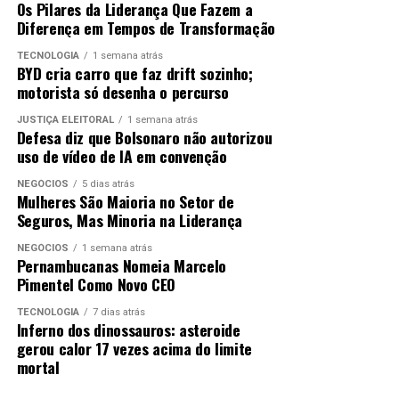
segue agora para as próximas fases. O Instituto
Os Pilares da Liderança Que Fazem a
Agencia Brasil
Consulplan dará início ao processo de correção e
Diferença em Tempos de Transformação
apuração dos resultados, respeitando os prazos
TECNOLOGIA
1 semana atrás
estabelecidos e garantindo a continuidade do certame
TÓPICOS RELACIONADOS:
DESTAQUE
EDUCAÇÃO
BYD cria carro que faz drift sozinho;
com segurança e transparência.
motorista só desenha o percurso
ATÉ A PRÓXIMA
Especialistas apontam desafios para restrição de
JUSTIÇA ELEITORAL
1 semana atrás
Fonte: Secom/PMCG
celular nas escolas
Defesa diz que Bolsonaro não autorizou
uso de vídeo de IA em convenção
NÃO PERCA
Índice de abstenção no primeiro dia do Enem cai para
NEGÓCIOS
5 dias atrás
ANÚNCIO
26,6%
Mulheres São Maioria no Setor de
Seguros, Mas Minoria na Liderança
NEGÓCIOS
1 semana atrás
Pernambucanas Nomeia Marcelo
Pimentel Como Novo CEO
TECNOLOGIA
7 dias atrás
Inferno dos dinossauros: asteroide
gerou calor 17 vezes acima do limite
mortal