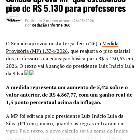
vivem em situação de vulnerabilidade.
piso de R$ 5.130 para professores
índice passou de 5,6% em 2022 para 4,9% em 2025. Já
entre os mais velhos, a taxa passou de 16% em 2022
para 13,8% em 2025 e, pela primeira vez, ficou abaixo
Publicado
2 meses atrás
no
26/05/2026
ANÚNCIO
Por
Redação Informe 360
dos 14% para esta faixa desde 2016. A população com 60
anos ou mais correspondia a mais da metade (58%) do
total de analfabetos em 2025, com 4,9 milhões de
O Senado aprovou nesta terça-feira (26) a
Medida
pessoas sem saber ler ou escrever nessa faixa etária.
Provisória (MP) 1.334/2026
, que reajusta o piso salarial
dos professores da educação básica para R$ 5.130,63 em
Segundo o estudo, mais da metade dos analfabetos (4,8
2026. O texto vai à sanção do presidente Luiz Inácio Lula
Outras 191.399 – aproximadamente 7,6% dos grupos
milhões de pessoas) estava no Nordeste, com uma taxa
da Silva.
prioritários que não estão matriculadas – não
de 10,6%. O Norte vem na sequência (5,7%), seguido por
frequentam a educação infantil porque não têm creche
Centro-Oeste (3,3%), Sul (2,4%) e Sudeste (2,3%).
A medida representa um aumento de 5,4% sobre o
na localidade em que vivem ou a unidade fica distante.
valor anterior, de R$ 4.867,77, com um ganho real de
Para 238.424, ou cerca de 9,5%, o motivo é a falta de
1,5 ponto percentual acima da inflação.
vagas.
ANÚNCIO
A MP foi editada pelo presidente Luiz Inácio Lula da
“A gente têm famílias que preferem não colocar
Silva (PT) em janeiro, quando as regras entraram em
crianças muito pequenas na creche, crianças com menos
vigor. Pelo texto, o novo cálculo será a soma do Índice
de um ano, por exemplo. Então há essa escolha pelos
Nacional de Preços ao Consumidor (INPC) e 50% da