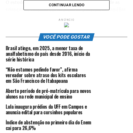
O estudo considera em situação de vulnerabilidade as
CONTINUAR LENDO
crianças de famílias em situação de pobreza, de famílias
monoparentais, famílias em que o cuidador principal é
ANÚNCIO
economicamente ativo ou poderia ser, caso existisse a
vaga, e de famílias com crianças com deficiência. Os
VOCÊ PODE GOSTAR
cálculos utilizam dados do Instituto Brasileiro de
Geografia e Estatística (IBGE) e dos ministérios da
Brasil atinge, em 2025, a menor taxa de
Educação e Saúde.
analfabetismo do país desde 2016, início da
série histórica
De acordo com a pesquisa, entre as crianças em situação
“Não estamos pedindo favor”, afirma
de pobreza, que totalizam 1,3 milhão no país, a maior
vereador sobre atraso dos kits escolares
parte, 71,1%, não frequenta a creche, o equivalente a
em São Francisco de Itabapoana
930 mil crianças.
Aberto período de pré-matrícula para novos
alunos na rede municipal de ensino
Entre o total de crianças filhos de mães/cuidador
Lula inaugura prédios da UFF em Campos e
economicamente ativas, que totalizam 2,5 milhões no
anuncia edital para cursinhos populares
Brasil, 48,9%, ou 1,2 milhão não estão matriculadas na
creche.
Índice de abstenção no primeiro dia do Enem
cai para 26,6%