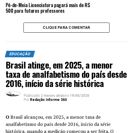
Pé-de-Meia Licenciatura pagará mais de R$
ANÚNCIO
500 para futuros professores
CLIQUE PARA COMENTAR
EDUCAÇÃO
“A gente vê [essas informações] com bastante
Brasil atinge, em 2025, a menor
preocupação, que apenas cerca de duas a cada cinco
crianças desses públicos prioritários estão frequentando
taxa de analfabetismo do país desde
a creche”, diz a gerente de Políticas Públicas da
2016, início da série histórica
Fundação Maria Cecília Souto Vidigal, Karina Fasson.
“Quando a gente olha para o público em situação de
Publicado
2 meses atrás
no
19/06/2026
pobreza, o cenário é ainda pior, mais de 70% não
Por
Redação Informe 360
frequentam a creche. Isso revela bastante também as
desigualdades no país”.
O
Brasil alcançou, em 2025, a menor taxa de
analfabetismo do país desde 2016, início da série
Estados e municípios
histórica, quando a medição começou a ser feita. O