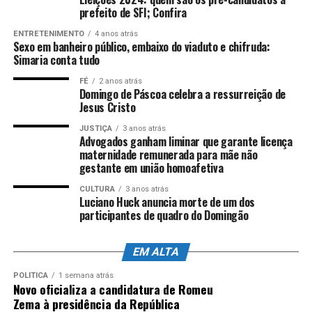
prefeito de SFI; Confira
Fonte:
Comunicação ALES
Por Redação web Ales,
ENTRETENIMENTO
4 anos atrás
com informações da assessoria de imprensa e
Sexo em banheiro público, embaixo do viaduto e chifruda:
edição de
Nicolle Expósito
Foto:
Lucas S.
Simaria conta tudo
Costa/Arquivo Ales
FÉ
2 anos atrás
Domingo de Páscoa celebra a ressurreição de
Jesus Cristo
ANÚNCIO
JUSTIÇA
3 anos atrás
Advogados ganham liminar que garante licença
maternidade remunerada para mãe não
gestante em união homoafetiva
CULTURA
3 anos atrás
Luciano Huck anuncia morte de um dos
participantes de quadro do Domingão
EM ALTA
POLÍTICA
1 semana atrás
Novo oficializa a candidatura de Romeu
Zema à presidência da República