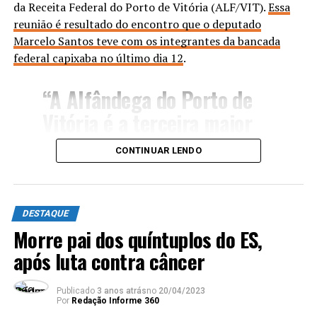
da Receita Federal do Porto de Vitória (ALF/VIT).
Essa
reunião é resultado do encontro que o deputado
Marcelo Santos teve com os integrantes da bancada
federal capixaba no último dia 12
.
“A Alfândega do Porto de
Vitória é a terceira maior
em volume de importações
CONTINUAR LENDO
e a segunda maior em valor
médio de Declarações de
Importação (DI) no Brasil.
DESTAQUE
Além disso, a unidade é
Morre pai dos quíntuplos do ES,
após luta contra câncer
responsável pelo controle
de 22 instalações e
Publicado
3 anos atrás
no
20/04/2023
recintos alfandegados no
Por
Redação Informe 360