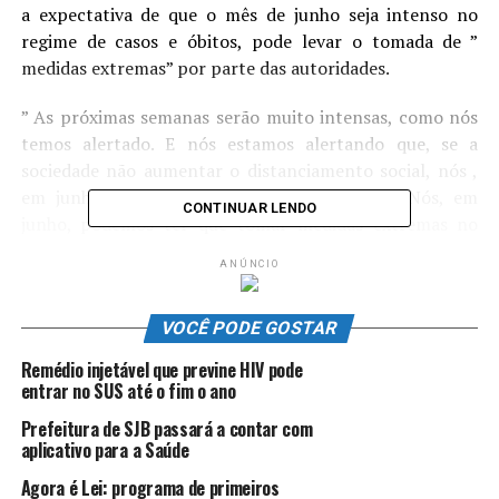
a expectativa de que o mês de junho seja intenso no
regime de casos e óbitos, pode levar o tomada de ”
medidas extremas” por parte das autoridades.
” As próximas semanas serão muito intensas, como nós
temos alertado. E nós estamos alertando que, se a
sociedade não aumentar o distanciamento social, nós ,
em junho, teremos um mês muito intenso. Nós, em
CONTINUAR LENDO
junho, podemos ter que tomar medidas extremas no
estado do Espírito Santo”. disse.
Fonte:
AGazeta
ANÚNCIO
TÓPICOS RELACIONADOS:
DESTAQUE
ES
LOCKDOWN
VOCÊ PODE GOSTAR
PANDEMIA
SAÚDE
SECRETÁRIO DE SAÚDE
Remédio injetável que previne HIV pode
ATÉ A PRÓXIMA
Vereador Wanderson Marinho, inclui no calendário “Dia
entrar no SUS até o fim o ano
de Combate a Fake News”
Prefeitura de SJB passará a contar com
aplicativo para a Saúde
NÃO PERCA
Especialistas alertam sobre sintomas menos comuns da
Agora é Lei: programa de primeiros
covid-19