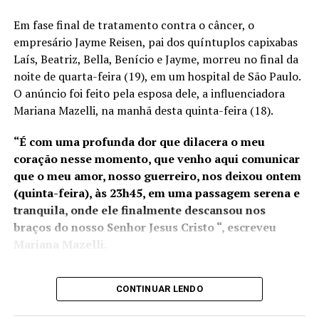
Espírito Santo e atuará em
Em fase final de tratamento contra o câncer, o
novos projetos portuários
empresário Jayme Reisen, pai dos quíntuplos capixabas
em execução, como o Porto
Laís, Beatriz, Bella, Benício e Jayme, morreu no final da
noite de quarta-feira (19), em um hospital de São Paulo.
da Imetame, com data de
O anúncio foi feito pela esposa dele, a influenciadora
início de operação para
Mariana Mazelli, na manhã desta quinta-feira (18).
2025. No ano passado, os
“É com uma profunda dor que dilacera o meu
portos capixabas
coração nesse momento, que venho aqui comunicar
movimentaram R$ 35
que o meu amor, nosso guerreiro, nos deixou ontem
(quinta-feira), às 23h45, em uma passagem serena e
bilhões em mercadorias e a
tranquila, onde ele finalmente descansou nos
possível transferência da
braços do nosso Senhor Jesus Cristo “, escreveu
Alfândega para o Rio de
Mariana Mazelli.
Janeiro pode gerar
prejuízos à competitividade
CONTINUAR LENDO
Jayme estava em fase final de
tratamento que só foi
possível graças a uma vaquinha online iniciada por