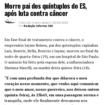
Além disso, a unidade é
Morre pai dos quíntuplos do ES,
Sancionada lei que aumenta punição a quem maltrata
cães e gatos
após luta contra câncer
responsável pelo controle
de 22 instalações e
Publicado
3 anos atrás
no
20/04/2023
recintos alfandegados no
Por
Redação Informe 360
Espírito Santo e atuará em
Em fase final de tratamento contra o câncer, o
novos projetos portuários
empresário Jayme Reisen, pai dos quíntuplos capixabas
em execução, como o Porto
Laís, Beatriz, Bella, Benício e Jayme, morreu no final da
noite de quarta-feira (19), em um hospital de São Paulo.
da Imetame, com data de
O anúncio foi feito pela esposa dele, a influenciadora
início de operação para
Mariana Mazelli, na manhã desta quinta-feira (18).
2025. No ano passado, os
“É com uma profunda dor que dilacera o meu
portos capixabas
coração nesse momento, que venho aqui comunicar
movimentaram R$ 35
que o meu amor, nosso guerreiro, nos deixou ontem
(quinta-feira), às 23h45, em uma passagem serena e
bilhões em mercadorias e a
tranquila, onde ele finalmente descansou nos