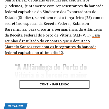
Santo (Ales), deputado estadual Marcelo Santos
(Podemos), juntamente com representantes da bancada
Assista o discurso completo, clicando no link abaixo.
federal capixaba e do Sindicato dos Exportadores do
Estado (Sindiex), se reúnem nesta terça-feira (25) com o
secretário especial da Receita Federal, Robinson
ANÚNCIO
Barreirinhas, para discutir a permanência da Alfândega
da Receita Federal do Porto de Vitória (ALF/VIT).
Essa
reunião é resultado do encontro que o deputado
Marcelo Santos teve com os integrantes da bancada
federal capixaba no último dia 12
.
“A Alfândega do Porto de
ASSISTA AQUI
Vitória é a terceira maior
TÓPICOS RELACIONADOS:
DEPUTADO ESTADUAL
DESTAQUE
em volume de importações
GUARAPARI
POLITICA
ZÉ PRETO
CONTINUAR LENDO
e a segunda maior em valor
ATÉ A PRÓXIMA
Tecnologia à serviço da população no mutirão de
médio de Declarações de
combate à dengue em Campos
Importação (DI) no Brasil.
DESTAQUE
NÃO PERCA