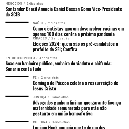
ações no âmbito da 7ª Região Fiscal (SRRF07) com vista
NEGÓCIOS
2 dias atrás
Foto: Reprodução/instagram Mariana Mazelli
a regionalização de processos de trabalho e atividades da
Santander Brasil Anuncia Daniel Bassan Como Vice-Presidente
do SCIB
Alfândega do Porto de Vitória/ES para a Alfândega da
Receita Federal do Brasil do Porto do Rio de Janeiro –
SAÚDE
2 dias atrás
Como cientistas querem desenvolver vacinas em
ALF/RJO, de modo a não prejudicar o comércio exterior
apenas 100 dias contra a próxima pandemia
do estado.
CIDADES
2 anos atrás
Eleições 2024: quem são os pré-candidatos a
Fonte:
Comunicação ALES
prefeito de SFI; Confira
Por Redação web Ales,
com informações da assessoria de imprensa e
ENTRETENIMENTO
4 anos atrás
edição de
Nicolle Expósito
Foto:
Lucas S.
Sexo em banheiro público, embaixo do viaduto e chifruda:
Simaria conta tudo
Costa/Arquivo Ales
FÉ
2 anos atrás
Domingo de Páscoa celebra a ressurreição de
Jesus Cristo
ANÚNCIO
JUSTIÇA
3 anos atrás
Advogados ganham liminar que garante licença
maternidade remunerada para mãe não
gestante em união homoafetiva
CULTURA
3 anos atrás
Luciano Huck anuncia morte de um dos