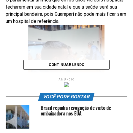
fecharem em sua cidade natal e que a saúde será sua
principal bandeira, pois Guarapari não pode mais ficar sem
um hospital de referência.
CONTINUAR LENDO
ANÚNCIO
VOCÊ PODE GOSTAR
Brasil repudia revogação de visto de
Venho a essa tribuna falar
embaixadora nos EUA
do Espírito Santo, mas