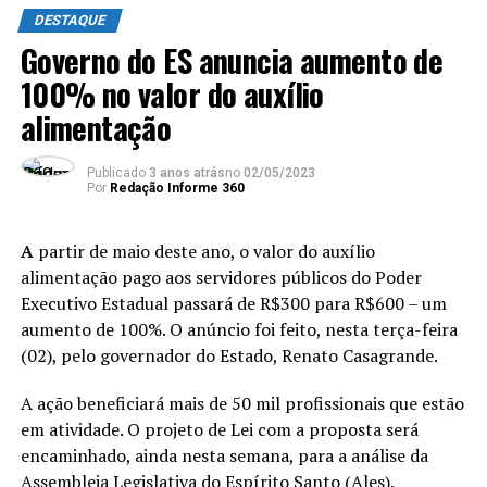
DESTAQUE
O deputado mostrou preocupação também com o
Governo do ES anuncia aumento de
desenvolvimento econômico da cidade ao falar da falta
100% no valor do auxílio
de emprego e, que o público mais atingido são os
alimentação
homens. Sua visão empreendedora vai de encontro a
grandiosidade da cidade, mas lamentou a cidade não ter
Publicado
3 anos atrás
no
02/05/2023
avançado nesse sentido por culpa dos gestores que ali
Por
Redação Informe 360
passaram.
A
partir de maio deste ano, o valor do auxílio
Outra carência que nós
alimentação pago aos servidores públicos do Poder
temos é o emprego! A
Executivo Estadual passará de R$300 para R$600 – um
Sudene vem, chega até
aumento de 100%. O anúncio foi feito, nesta terça-feira
(02), pelo governador do Estado, Renato Casagrande.
Viana e o que acontece com
Guarapari? Ela pula e
A ação beneficiará mais de 50 mil profissionais que estão
em atividade. O projeto de Lei com a proposta será
Guarapari não corresponde,
encaminhado, ainda nesta semana, para a análise da
e os homens são os mais
Assembleia Legislativa do Espírito Santo (Ales).