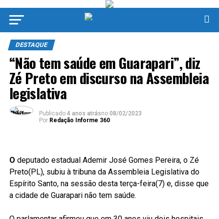
DESTAQUE
“Não tem saúde em Guarapari”, diz
Zé Preto em discurso na Assembleia
legislativa
Publicado
4 anos atrás
no
08/02/2023
Por
Redação Informe 360
O
deputado estadual Ademir José Gomes Pereira, o Zé
Preto(PL), subiu à tribuna da Assembleia Legislativa do
Espírito Santo, na sessão desta terça-feira(7) e, disse que
a cidade de Guarapari não tem saúde.
O parlamentar afirmou que em 30 anos viu dois hospitais