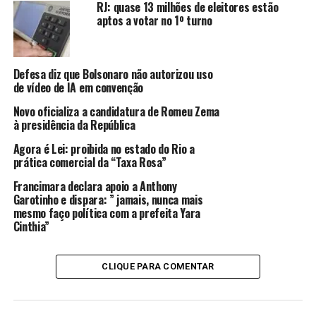
principalmente, da cidade
RJ: quase 13 milhões de eleitores estão
de Guarapari. A cidade não
aptos a votar no 1º turno
tem hospital! Não adianta
dizer que Guarapari é a
Defesa diz que Bolsonaro não autorizou uso
de vídeo de IA em convenção
cidade saúde, se não tem
Novo oficializa a candidatura de Romeu Zema
saúde. Eu não sou médico
à presidência da República
mais sei a carência da
Agora é Lei: proibida no estado do Rio a
população. Hoje não faz
prática comercial da “Taxa Rosa”
nenhum tipo de cirurgia
Francimara declara apoio a Anthony
Garotinho e dispara: ” jamais, nunca mais
numa cidade com 130 mil
mesmo faço política com a prefeita Yara
Cinthia”
habitantes. Se quebrar um
dedo em Guarapari não tem
CLIQUE PARA COMENTAR
nem um sesso para
engessar o dedo.” disse.