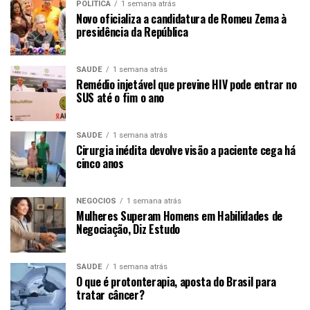
POLÍTICA
1 semana atrás
Novo oficializa a candidatura de Romeu Zema à
presidência da República
SAÚDE
1 semana atrás
Remédio injetável que previne HIV pode entrar no
SUS até o fim o ano
SAÚDE
1 semana atrás
Cirurgia inédita devolve visão a paciente cega há
cinco anos
NEGÓCIOS
1 semana atrás
Mulheres Superam Homens em Habilidades de
Negociação, Diz Estudo
SAÚDE
1 semana atrás
O que é protonterapia, aposta do Brasil para
tratar câncer?