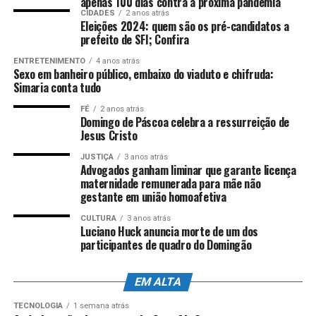
apenas 100 dias contra a próxima pandemia
TÓPICOS RELACIONADOS:
ALES
ASSEMBLÉIA LEGISLATIVA
do estado.
DESTAQUE
TECNOLOGIA
VITÓRIA
CIDADES
2 anos atrás
Eleições 2024: quem são os pré-candidatos a
Fonte:
Comunicação ALES
prefeito de SFI; Confira
Por Redação web Ales,
ATÉ A PRÓXIMA
Edital de concessão da duplicação da BR 262 que liga ES
com informações da assessoria de imprensa e
ENTRETENIMENTO
4 anos atrás
a MG é aprovado
edição de
Nicolle Expósito
Foto:
Lucas S.
Sexo em banheiro público, embaixo do viaduto e chifruda:
Simaria conta tudo
Costa/Arquivo Ales
NÃO PERCA
Governo do Estado lança Jornada Capixaba de Ciência e
FÉ
2 anos atrás
Inovação
Domingo de Páscoa celebra a ressurreição de
Jesus Cristo
ANÚNCIO
JUSTIÇA
3 anos atrás
Advogados ganham liminar que garante licença
maternidade remunerada para mãe não
gestante em união homoafetiva
CULTURA
3 anos atrás
Luciano Huck anuncia morte de um dos
participantes de quadro do Domingão
EM ALTA
TECNOLOGIA
1 semana atrás