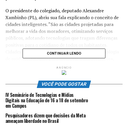
O presidente do colegiado, deputado Alexandre
Xambinho (PL), abriu sua fala explicando o conceito de
cidades inteligentes. “São as cidades projetadas para
melhorar a vida dos moradores, otimizando serviços
públicos, adotando tecnologias que tragam diferenças
positivas para o cotidiano de todos os habitantes.
Cidades inteligentes são aquelas que usam a tecnologia
CONTINUAR LENDO
de modo estratégico para melhorar a infraestrutura,
aperfeiçoar a mobilidade urbana, criar soluções
ANÚNCIO
sustentáveis, entre outras melhorias”.
VOCÊ PODE GOSTAR
Ele ainda citou cidades inteligentes ao redor do mundo,
como Nova York e São Francisco, nos Estados Unidos;
IV Seminário de Tecnologias e Mídias
Amsterdã, na Holanda; Tóquio, no Japão; Viena, na
Digitais na Educação de 16 a 18 de setembro
Áustria e Copenhagen, na Dinamarca. No Brasil,
em Campos
destacou o exemplo de Curitiba.
Pesquisadores dizem que decisões da Meta
ameaçam liberdade no Brasil
Confira os registros fotográficos da audiência pública