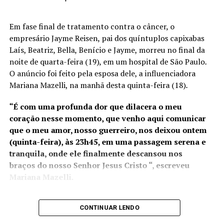
recintos alfandegados no
Espírito Santo e atuará em
Em fase final de tratamento contra o câncer, o
novos projetos portuários
empresário Jayme Reisen, pai dos quíntuplos capixabas
em execução, como o Porto
Laís, Beatriz, Bella, Benício e Jayme, morreu no final da
A forma como as cidades destinam o RSU foi o último
noite de quarta-feira (19), em um hospital de São Paulo.
da Imetame, com data de
ponto abordado pelo palestrante. “Hoje existem
O anúncio foi feito pela esposa dele, a influenciadora
início de operação para
tecnologias que você proporciona o processo de
Mariana Mazelli, na manhã desta quinta-feira (18).
2025. No ano passado, os
transformação de todo o resíduo sólido urbano em
“É com uma profunda dor que dilacera o meu
diferentes fontes energéticas. Desde a questão de gás
portos capixabas
coração nesse momento, que venho aqui comunicar
combustível, que pode ser utilizado no processo de
movimentaram R$ 35
que o meu amor, nosso guerreiro, nos deixou ontem
geração de energia elétrica, até mesmo processo que
(quinta-feira), às 23h45, em uma passagem serena e
envolve a transformação do RSU em biocombustível”,
bilhões em mercadorias e a
tranquila, onde ele finalmente descansou nos
apontou.
possível transferência da
braços do nosso Senhor Jesus Cristo “, escreveu
O professor lembrou que o Novo Marco do Saneamento
Alfândega para o Rio de
Mariana Mazelli.
Básico aprovado pelo Congresso Nacional determinou o
Janeiro pode gerar
fim dos lixões em todos os municípios brasileiros até
prejuízos à competitividade
CONTINUAR LENDO
Jayme estava em fase final de
tratamento que só foi
2024. “Pesquisadores dizem que se nós continuarmos