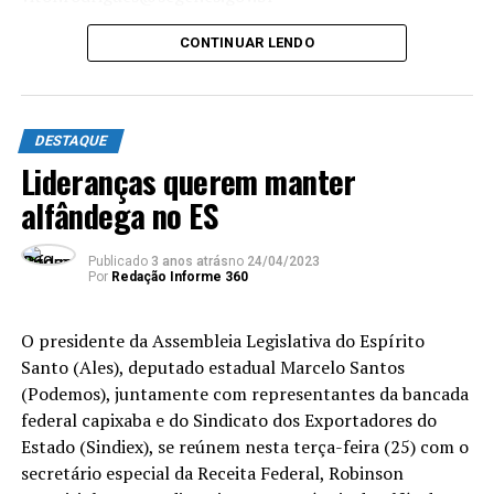
CONTINUAR LENDO
O conceito de energia renovável vem sofrendo
DESTAQUE
transformações ao longo do tempo. De acordo com o
Lideranças querem manter
palestrante, as usinas hidroelétricas já possuem a sua
sustentabilidade questionada por especialistas diante de
alfândega no ES
tantas novas possibilidades. “Quando a gente fala de
cidades inteligentes, a gente também fala da forma
Publicado
3 anos atrás
no
24/04/2023
como nós estamos utilizando a fonte de energia elétrica.
Por
Redação Informe 360
Nós estamos totalmente dependentes ainda da questão
da energia oriunda das usinas hidroelétricas, por mais
O presidente da Assembleia Legislativa do Espírito
que seja um meio ainda dito como sustentável, temos
Santo (Ales), deputado estadual Marcelo Santos
um impacto muito relevante”, disse.
(Podemos), juntamente com representantes da bancada
federal capixaba e do Sindicato dos Exportadores do
O professor apontou a energia fotovoltaica como a
Estado (Sindiex), se reúnem nesta terça-feira (25) com o
melhor tecnologia a ser utilizada nas cidades brasileiras.
secretário especial da Receita Federal, Robinson
O especialista explicou o fator do clima brasileiro