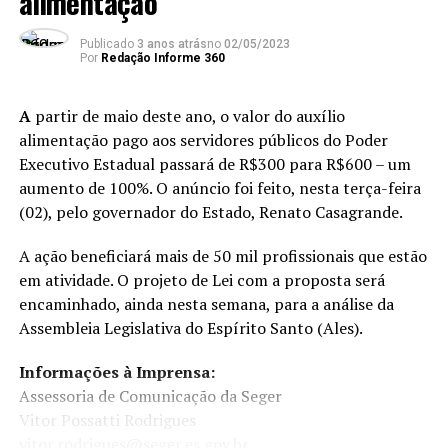
alimentação
já ir controlando essa luminosidade através de um
centro de controle”, explicou.
Publicado
3 anos atrás
no
02/05/2023
Por
Redação Informe 360
O engenheiro falou sobre a evolução das lâmpadas desde
a sua invenção em 1879, pelo americano Thomas Edison,
A
partir de maio deste ano, o valor do auxílio
até os dias de hoje. O convidado explicou que as
alimentação pago aos servidores públicos do Poder
luminárias de led são consideradas o que há de mais
Executivo Estadual passará de R$300 para R$600 – um
moderno, eficiente e econômico no mercado atual. Além
aumento de 100%. O anúncio foi feito, nesta terça-feira
do alto potencial de luminosidade e do baixo consumo
(02), pelo governador do Estado, Renato Casagrande.
de energia, o professor explicou que essas luminárias são
muito resistentes a condições extremas de tempo, como
A ação beneficiará mais de 50 mil profissionais que estão
chuvas tropicais e até mesmo da proximidade com o
em atividade. O projeto de Lei com a proposta será
mar.
encaminhado, ainda nesta semana, para a análise da
Assembleia Legislativa do Espírito Santo (Ales).
Sustentabilidade
Informações à Imprensa:
Assessoria de Comunicação da Seger
ANÚNCIO
Vitor Possatti Rodrigues
vitor.rodrigues@seger.es.gov.br