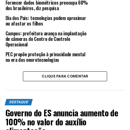
Fornecer dados biométricos preocupa 60%
dos brasileiros, diz pesquisa
Dia dos Pais: tecnologias podem aproximar
ANÚNCIO
ou afastar os filhos
Campos: prefeitura avança na implantação
de câmeras do Centro de Controle
Operacional
PEC propõe proteção à privacidade mental
na era das neurotecnologias
Iluminação pública
O professor Roberto da Silva iniciou sua palestra
CLIQUE PARA COMENTAR
falando sobre as inovações tecnológicas disponíveis e
como isso pode auxiliar a gestão pública. O especialista
pontuou que uma iluminação pública bem feita impacta
DESTAQUE
na segurança pública, na economia e até mesmo na
Governo do ES anuncia aumento de
distribuição do sinal de wi-fi dentro de um município.
“Algumas horas do dia, quando você não tem muito
100% no valor do auxílio
movimento, ou quando já vai clareando o dia, você pode