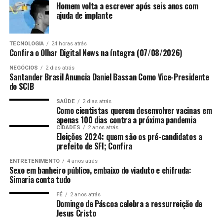
vitória porque acho que posso contribuir com a minha
Homem volta a escrever após seis anos com
ajuda de implante
cidade e o meu Estado. Quero trabalhar para todos os
municípios, me entristece muito ver alguns prefeitos
suplicando dos governos estadual e federal recursos que
TECNOLOGIA
24 horas atrás
muitas vezes são gerados nos municípios. O pacto
Confira o Olhar Digital News na íntegra (07/08/2026)
federativo é injusto. Se Deus me escalar para essa nova
NEGÓCIOS
2 dias atrás
tarefa, os capixabas podem ter certeza que terão na
Santander Brasil Anuncia Daniel Bassan Como Vice-Presidente
do SCIB
Assembleia um deputado comprometido em fazer a
coisa certa, com o foco no interesse da população. Eu
SAÚDE
2 dias atrás
Como cientistas querem desenvolver vacinas em
vim ao mundo para servir.
apenas 100 dias contra a próxima pandemia
CIDADES
2 anos atrás
Eleições 2024: quem são os pré-candidatos a
TÓPICOS RELACIONADOS:
DESTAQUE
POLITICA
prefeito de SFI; Confira
ATÉ A PRÓXIMA
ENTRETENIMENTO
4 anos atrás
Nova Estação de Tratamento de Esgoto vai beneficiar 20
Sexo em banheiro público, embaixo do viaduto e chifruda:
mil moradores de Aracruz
Simaria conta tudo
NÃO PERCA
FÉ
2 anos atrás
Governo do Estado apresenta Inscrição Estadual para
Domingo de Páscoa celebra a ressurreição de
microempreendedores individuais
Jesus Cristo