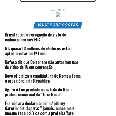
Em entrevista ao portal
Informe360
, Fábio Duarte fala
ANÚNCIO
do seu jeito peculiar de fazer política, defendendo a
cooperação em favor do povo ao invés das disputas por
VOCÊ PODE GOSTAR
interesses pessoais.
Brasil repudia revogação de visto de
embaixadora nos EUA
RJ: quase 13 milhões de eleitores estão
aptos a votar no 1º turno
ANÚNCIO
Defesa diz que Bolsonaro não autorizou uso
de vídeo de IA em convenção
Novo oficializa a candidatura de Romeu Zema
à presidência da República
Agora é Lei: proibida no estado do Rio a
prática comercial da “Taxa Rosa”
Como o senhor analisa a atuação dos três
Francimara declara apoio a Anthony
deputados estaduais eleitos pelo município
Garotinho e dispara: ” jamais, nunca mais
da Serra.
mesmo faço política com a prefeita Yara