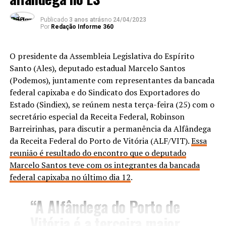
Fábio Duarte
– O aprendizado foi muito grande. Eu tive
Publicado
3 anos atrás
no
24/04/2023
Por
Redação Informe 360
a oportunidade de andar por toda a Serra, conversei
com milhares de pessoas, hoje eu posso dizer que
conheço um pouco a alma do povo serrano. Isso
O presidente da Assembleia Legislativa do Espírito
nenhuma Faculdade poderia me dar. Por tudo que eu
Santo (Ales), deputado estadual Marcelo Santos
ouvi das pessoas nas ruas é que eu não posso desistir
(Podemos), juntamente com representantes da bancada
jamais da vida pública. O caminho é difícil, a gente
federal capixaba e do Sindicato dos Exportadores do
sempre esbarra no poder econômico dos políticos
Estado (Sindiex), se reúnem nesta terça-feira (25) com o
profissionais, mas eu sou daquele tipo de pessoa que se
secretário especial da Receita Federal, Robinson
anima ainda mais quando o obstáculo parece
Barreirinhas, para discutir a permanência da Alfândega
intransponível. A minha fé é maior.
da Receita Federal do Porto de Vitória (ALF/VIT).
Essa
reunião é resultado do encontro que o deputado
Por que o senhor decidiu se candidatar a uma
Marcelo Santos teve com os integrantes da bancada
vaga na Assembleia Legislativa na próxima
federal capixaba no último dia 12
.
eleição numa época em que a política está tão
desacreditada?
“A Alfândega do Porto de
Vitória é a terceira maior
Fábio Duarte
– A vida nunca foi fácil pra mim, eu