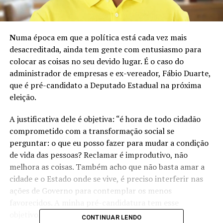
N
uma época em que a política está cada vez mais
desacreditada, ainda tem gente com entusiasmo para
colocar as coisas no seu devido lugar. É o caso do
administrador de empresas e ex-vereador, Fábio Duarte,
que é pré-candidato a Deputado Estadual na próxima
eleição.
A justificativa dele é objetiva: “é hora de todo cidadão
comprometido com a transformação social se
perguntar: o que eu posso fazer para mudar a condição
de vida das pessoas? Reclamar é improdutivo, não
melhora as coisas. Também acho que não basta amar a
cidade e o Estado onde se vive, é preciso interferir nas
ações de Governo para contemplar os menos
favorecidos. A minha pré-candidatura tem esse
objetivo.”
CONTINUAR LENDO