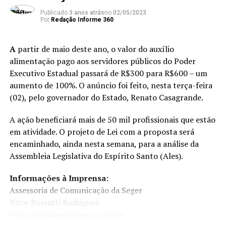
Publicado
3 anos atrás
no
02/05/2023
Por
Redação Informe 360
A
partir de maio deste ano, o valor do auxílio
Numa das decisões, a Corte determinou que o desconto
alimentação pago aos servidores públicos do Poder
previsto pela não execução dos investimentos até o 5º
Executivo Estadual passará de R$300 para R$600 – um
ano de concessão fosse feito de forma concentrada e
aumento de 100%. O anúncio foi feito, nesta terça-feira
imediatamente no ano seguinte e não de forma diluída
(02), pelo governador do Estado, Renato Casagrande.
pelo prazo restante da concessão.
A ação beneficiará mais de 50 mil profissionais que estão
Em tese, isso daria um desconto maior na tarifa do
em atividade. O projeto de Lei com a proposta será
pedágio e também um prejuízo maior para o caixa da
encaminhado, ainda nesta semana, para a análise da
concessionária, a depender dos cálculos feitos pela
Assembleia Legislativa do Espírito Santo (Ales).
ANTT, que também foi alvo da decisão do TCU.
Informações à Imprensa:
A Corte determinou que a agência calcule – num prazo
Assessoria de Comunicação da Seger
de 90 dias acrescido de mais 30 – os valores e promova o
Vitor Possatti Rodrigues
reequilíbrio do contrato, por meio de revisão tarifária. A
vitor.rodrigues@seger.es.gov.br
decisão consta no item 9.3.8 do acórdão 1447/2018-