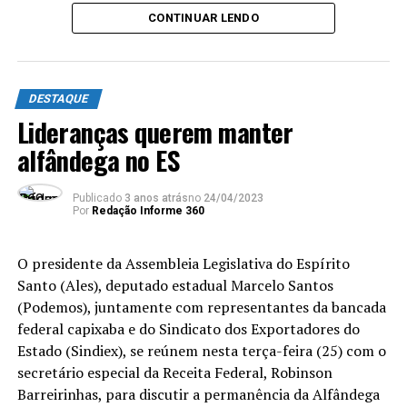
Plenário.
CONTINUAR LENDO
No dia 7 de junho, o ministro da Infraestrutura, Marcelo
Sampaio, esteve com representantes da EcoRodovias
e,
em visita ao Estado, ele confirmou a intenção da
DESTAQUE
empresa, mas disse que estava tentando reverter a
Lideranças querem manter
situação
.
alfândega no ES
ANÚNCIO
Publicado
3 anos atrás
no
24/04/2023
Por
Redação Informe 360
O presidente da Assembleia Legislativa do Espírito
Santo (Ales), deputado estadual Marcelo Santos
(Podemos), juntamente com representantes da bancada
federal capixaba e do Sindicato dos Exportadores do
“Eles alegam prejuízo financeiro, por conta das
Estado (Sindiex), se reúnem nesta terça-feira (25) com o
decisões. Perguntei se seria irrevogável e eles disseram
secretário especial da Receita Federal, Robinson
que por ora, sim”, disse Neucimar Fraga, que é
Barreirinhas, para discutir a permanência da Alfândega
presidente da Comissão Externa de Fiscalização da