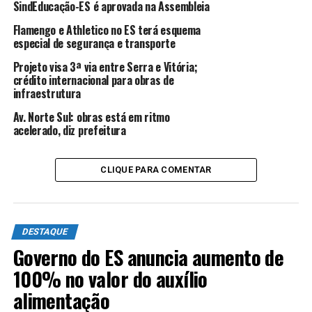
SindEducação-ES é aprovada na Assembleia
que compreende a extinção amigável do Contrato de
Concessão e a celebração de um Termo Aditivo ao
Flamengo e Athletico no ES terá esquema
especial de segurança e transporte
Contrato de Concessão com novas condições
contratuais até a nova licitação do empreendimento,
Projeto visa 3ª via entre Serra e Vitória;
referente ao objeto do Contrato de Concessão celebrado
crédito internacional para obras de
infraestrutura
com a ANTT, nos termos da Lei n° 13.448/2017,
regulamentada pelo Decreto nº 9.957/2019”, diz trecho
Av. Norte Sul: obras está em ritmo
do documento público (Fato Relevante) informado ao
acelerado, diz prefeitura
mercado.
CLIQUE PARA COMENTAR
No dia 4 de junho,
a coluna “De Olho no Poder” deu com
exclusividade
que a empresa tinha a intenção de deixar o
contrato por conta de decisões recentes tomadas pelo
Tribunal de Contas da União (TCU).
DESTAQUE
Governo do ES anuncia aumento de
100% no valor do auxílio
ANÚNCIO
alimentação