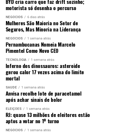
BYD cria carro que faz drift sozinho;
motorista só desenha o percurso
NEGÓCIOS
6 dias atrás
Mulheres São Maioria no Setor de
Seguros, Mas Minoria na Liderança
NEGÓCIOS
1 semana atrás
Pernambucanas Nomeia Marcelo
Pimentel Como Novo CEO
TECNOLOGIA
1 semana atrás
Inferno dos dinossauros: asteroide
gerou calor 17 vezes acima do limite
mortal
SAÚDE
1 semana atrás
Anvisa recolhe lote de paracetamol
após achar sinais de bolor
ELEIÇÕES
1 semana atrás
RJ: quase 13 milhões de eleitores estão
aptos a votar no 1º turno
NEGÓCIOS
1 semana atrás