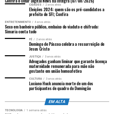
Confira o Olhar Digital News na íntegra (07/08/2026)
CIDADES
2 anos atrás
Fonte:
Comunicação ALES
Eleições 2024: quem são os pré-candidatos a
Por Redação web Ales,
prefeito de SFI; Confira
com informações da assessoria de imprensa e
edição de
Nicolle Expósito
Foto:
Lucas S.
ENTRETENIMENTO
4 anos atrás
Sexo em banheiro público, embaixo do viaduto e chifruda:
Costa/Arquivo Ales
Simaria conta tudo
FÉ
2 anos atrás
Domingo de Páscoa celebra a ressurreição de
ANÚNCIO
Jesus Cristo
JUSTIÇA
3 anos atrás
Advogados ganham liminar que garante licença
maternidade remunerada para mãe não
gestante em união homoafetiva
CULTURA
3 anos atrás
Luciano Huck anuncia morte de um dos
participantes de quadro do Domingão
EM ALTA
TECNOLOGIA
1 semana atrás