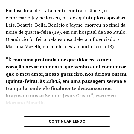
Espírito Santo e atuará em
Em fase final de tratamento contra o câncer, o
novos projetos portuários
empresário Jayme Reisen, pai dos quíntuplos capixabas
em execução, como o Porto
Laís, Beatriz, Bella, Benício e Jayme, morreu no final da
noite de quarta-feira (19), em um hospital de São Paulo.
da Imetame, com data de
O anúncio foi feito pela esposa dele, a influenciadora
início de operação para
Mariana Mazelli, na manhã desta quinta-feira (18).
2025. No ano passado, os
“É com uma profunda dor que dilacera o meu
portos capixabas
coração nesse momento, que venho aqui comunicar
movimentaram R$ 35
que o meu amor, nosso guerreiro, nos deixou ontem
(quinta-feira), às 23h45, em uma passagem serena e
bilhões em mercadorias e a
Fonte:
Folha Vitória
tranquila, onde ele finalmente descansou nos
possível transferência da
braços do nosso Senhor Jesus Cristo “, escreveu
Alfândega para o Rio de
Mariana Mazelli.
ANÚNCIO
Janeiro pode gerar
prejuízos à competitividade
CONTINUAR LENDO
Jayme estava em fase final de
tratamento que só foi
possível graças a uma vaquinha online iniciada por