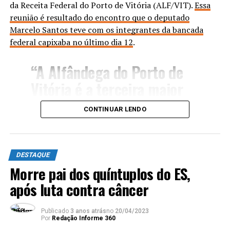
da Receita Federal do Porto de Vitória (ALF/VIT).
Essa
ECO101.
reunião é resultado do encontro que o deputado
Marcelo Santos teve com os integrantes da bancada
Veja o documento sobre a decisão da ECO101 ao
federal capixaba no último dia 12
.
mercado:
“A Alfândega do Porto de
Vitória é a terceira maior
em volume de importações
CONTINUAR LENDO
e a segunda maior em valor
médio de Declarações de
Importação (DI) no Brasil.
DESTAQUE
Além disso, a unidade é
Morre pai dos quíntuplos do ES,
após luta contra câncer
responsável pelo controle
de 22 instalações e
Publicado
3 anos atrás
no
20/04/2023
recintos alfandegados no
Por
Redação Informe 360