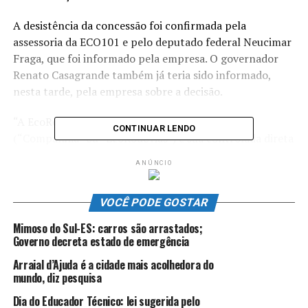
A desistência da concessão foi confirmada pela
assessoria da ECO101 e pelo deputado federal Neucimar
Fraga, que foi informado pela empresa. O governador
Renato Casagrande também já teria sido informado,
nesta tarde, pela empresa sobre a decisão.
“A EcoRodovias Infraestrutura e Logísitica S.A.
CONTINUAR LENDO
(“Companhia” ou “EcoRodovias”) e sua controlada direta
EcoRodovias Concessões e Serviços S.A. (“ECS”) em
ANÚNCIO
atendimento às disposições do parágrafo 4º do artigo
157 da Lei nº 6.404/76, conforme alterada, e da
VOCÊ PODE GOSTAR
Resolução da Comissão de Valores Mobiliários nº 44/21,
vêm a público informar aos seus acionistas e ao mercado
Mimoso do Sul-ES: carros são arrastados;
em geral que a controlada direta da ECS, ECO101
Governo decreta estado de emergência
Concessionária de Rodovias S.A. (“ECO101”), protocolou
Arraial d’Ajuda é a cidade mais acolhedora do
em 15 de julho de 2022, junto à Agência Nacional de
mundo, diz pesquisa
Transportes Terrestres – ANTT, declaração formal
Dia do Educador Técnico: lei sugerida pelo
quanto à intenção de adesão ao processo de relicitação,