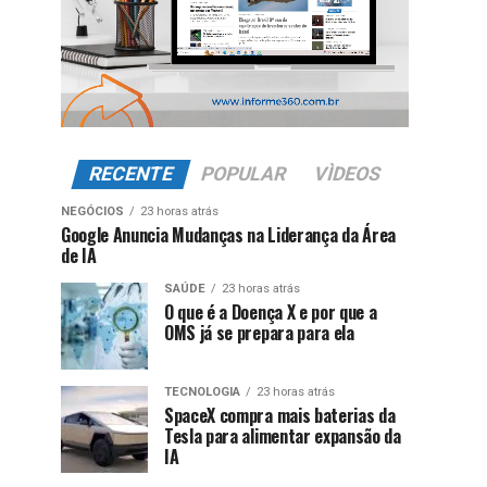
RECENTE
POPULAR
VÌDEOS
NEGÓCIOS
23 horas atrás
Google Anuncia Mudanças na Liderança da Área
de IA
SAÚDE
23 horas atrás
O que é a Doença X e por que a
OMS já se prepara para ela
TECNOLOGIA
23 horas atrás
SpaceX compra mais baterias da
Tesla para alimentar expansão da
IA