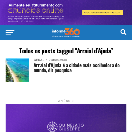
Todos os posts tagged "Arraial d’Ajuda"
GERAL
2 anos atrás
Arraial d’Ajuda é a cidade mais acolhedora do
mundo, diz pesquisa
ANÚNCIO