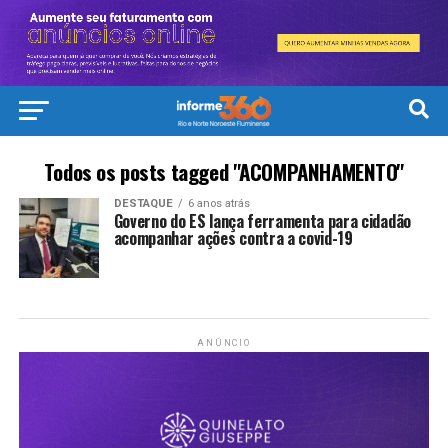
Todos os posts tagged "ACOMPANHAMENTO"
DESTAQUE
6 anos atrás
Governo do ES lança ferramenta para cidadão
acompanhar ações contra a covid-19
ANÚNCIO