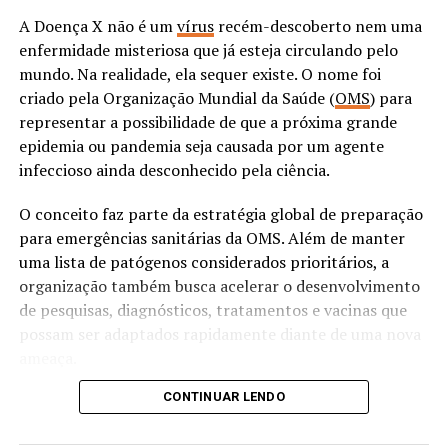
Recuperados da covid-19 se aproximam de 23 mil no
A Doença X não é um
vírus
recém-descoberto nem uma
Brasil
enfermidade misteriosa que já esteja circulando pelo
NÃO PERCA
mundo. Na realidade, ela sequer existe. O nome foi
Uso de máscaras será obrigatório no Rio de Janeiro a
criado pela Organização Mundial da Saúde (
OMS
) para
partir deste domingo
representar a possibilidade de que a próxima grande
epidemia ou pandemia seja causada por um agente
infeccioso ainda desconhecido pela ciência.
O conceito faz parte da estratégia global de preparação
para emergências sanitárias da OMS. Além de manter
uma lista de patógenos considerados prioritários, a
organização também busca acelerar o desenvolvimento
de pesquisas, diagnósticos, tratamentos e vacinas que
possam ser adaptados rapidamente diante de uma nova
ameaça.
CONTINUAR LENDO
Para
Luana Araújo
, médica especialista em doenças
infecciosas pela Universidade Federal do Rio de Janeiro