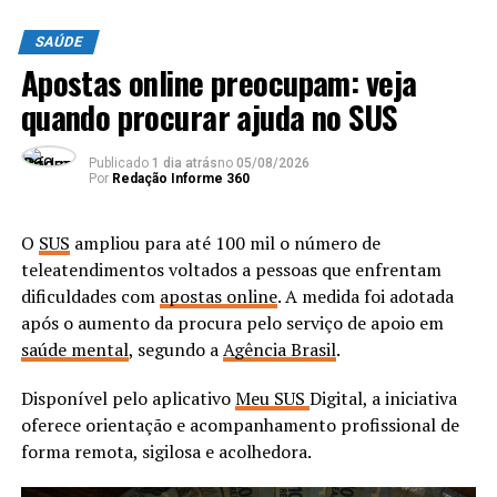
(UFRJ) e mestre em Saúde Pública pela Johns Hopkins
Bloomberg School of Public Health, nos Estados Unidos,
SAÚDE
a principal mudança foi reconhecer que a próxima
Apostas online preocupam: veja
pandemia pode surgir de um agente infeccioso que a
quando procurar ajuda no SUS
ciência
ainda não conhece.
Há uma possibilidade
Publicado
1 dia atrás
no
05/08/2026
Por
Redação Informe 360
importante de a próxima
pandemia não vir de um
O
SUS
ampliou para até 100 mil o número de
teleatendimentos voltados a pessoas que enfrentam
patógeno conhecido, mas
dificuldades com
apostas online
. A medida foi adotada
sim de um patógeno
após o aumento da procura pelo serviço de apoio em
desconhecido. É por isso
saúde mental
, segundo a
Agência Brasil
.
que a gente fala sobre a
Disponível pelo aplicativo
Meu SUS
Digital, a iniciativa
Doença X, cujas
oferece orientação e acompanhamento profissional de
forma remota, sigilosa e acolhedora.
características são de