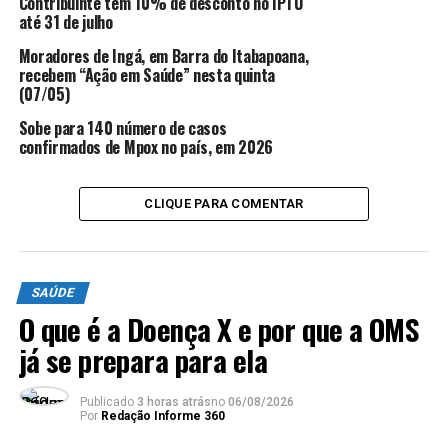
Contribuinte tem 10% de desconto no IPTU
até 31 de julho
§ 2º – Os estabelecimentos deverão afixar cartazes
Moradores de Ingá, em Barra do Itabapoana,
informativos sobre a forma de uso correto de máscaras e
recebem “Ação em Saúde” nesta quinta
o número máximo de pessoas permitidas ao mesmo
(07/05)
tempo dentro do estabelecimento.
Sobe para 140 número de casos
confirmados de Mpox no país, em 2026
CLIQUE PARA COMENTAR
SAÚDE
O que é a Doença X e por que a OMS
já se prepara para ela
TÓPICOS RELACIONADOS:
DECRETO
SÃO FRANCISCO DE ITABAPOANA
SAÚDE
Publicado
3 horas atrás
no
06/08/2026
USO DE MÁSCARAS
Por
Redação Informe 360
ATÉ A PRÓXIMA