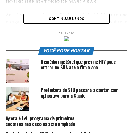
DO USO OBRIGATÓRIO DE MÁSCARAS
Art. 13 – A partir de 22 de abril de 2020, torna-se
CONTINUAR LENDO
obrigatório o uso de máscaras ou cobertura sobre o
nariz e a boca em todos os espaços públicos,
ANÚNCIO
equipamentos de transporte público coletivo e
estabelecimentos comerciais, industriais e de serviços no
Município.
VOCÊ PODE GOSTAR
Remédio injetável que previne HIV pode
entrar no SUS até o fim o ano
ANÚNCIO
Prefeitura de SJB passará a contar com
aplicativo para a Saúde
§ 1º – Os estabelecimentos deverão impedir a entrada e
Agora é Lei: programa de primeiros
socorros nas escolas será ampliado
a permanência de pessoas que não estiverem utilizando
máscara ou cobertura sobre o nariz e a boca.