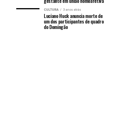
gestante em união homoafetiva
CULTURA
3 anos atrás
Luciano Huck anuncia morte de
um dos participantes de quadro
do Domingão