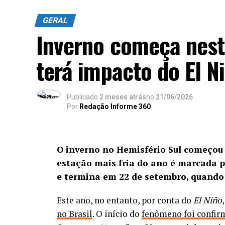
Equipes do Batalhão de Polícia do Ch
GERAL
seis fuzis ao longo da ação, localiz
Inverno começa nest
controlada pelo Comando Vermelho
.
terá impacto do El N
foram baleados e encaminhados a um h
Publicado
2 meses atrás
no
21/06/2026
Por
Redação Informe 360
O inverno no Hemisfério Sul começou 
estação mais fria do ano é marcada p
e termina em 22 de setembro, quando
Este ano, no entanto, por conta do
El Niño
Segundo a Polícia Civil, a ação resulta de 
no Brasil
. O início do
fenômeno foi confi
estrutura de atuação da organização crimi