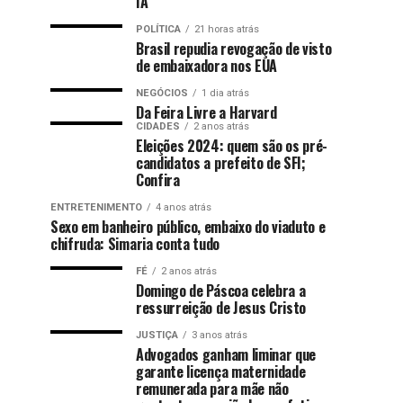
IA
POLÍTICA
21 horas atrás
Brasil repudia revogação de visto
de embaixadora nos EUA
NEGÓCIOS
1 dia atrás
Da Feira Livre a Harvard
CIDADES
2 anos atrás
Eleições 2024: quem são os pré-
candidatos a prefeito de SFI;
Confira
ENTRETENIMENTO
4 anos atrás
Sexo em banheiro público, embaixo do viaduto e
chifruda: Simaria conta tudo
FÉ
2 anos atrás
Domingo de Páscoa celebra a
ressurreição de Jesus Cristo
JUSTIÇA
3 anos atrás
Advogados ganham liminar que
garante licença maternidade
remunerada para mãe não