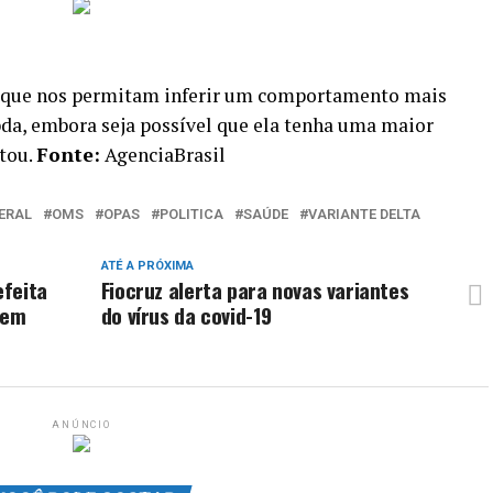
 que nos permitam inferir um comportamento mais
da, embora seja possível que ela tenha uma maior
ntou.
Fonte:
AgenciaBrasil
ERAL
OMS
OPAS
POLITICA
SAÚDE
VARIANTE DELTA
ATÉ A PRÓXIMA
efeita
Fiocruz alerta para novas variantes
 em
do vírus da covid-19
ANÚNCIO