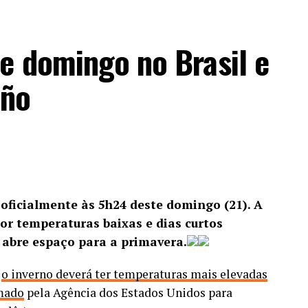
oque (BPChq) da Polícia Militar apreenderam
ados na comunidade da Muzema, no Itanhangá,
e domingo no Brasil e
 Em uma área de mata fechada,
três criminosos
iño
ospital público na Barra da Tijuca.
ANÚNCIO
oficialmente às 5h24 deste domingo (21). A
or temperaturas baixas e dias curtos
 abre espaço para a primavera.
,
o inverno deverá ter temperaturas mais elevadas
um trabalho de inteligência que identificou a
rmado
pela Agência dos Estados Unidos para
nosa e sua influência sobre diversos crimes