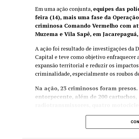
Em uma ação conjunta,
equipes das políc
feira (14), mais uma fase da Operaçã
criminosa Comando Vermelho com atu
Muzema e Vila Sapê, em Jacarepaguá,
A ação foi resultado de investigações da
Capital e teve como objetivo enfraquecer 
expansão territorial e reduzir os impactos
criminalidade, especialmente os roubos de
Na ação, 23 criminosos foram presos.
entorpecente, além de 200 cartuchos, 
radiotransmissores, quatro motociclet
Os agentes também localizaram uma centra
CON
de Repressão aos Crimes Contra a Propri
multimarcas com dezenas de produtos fals