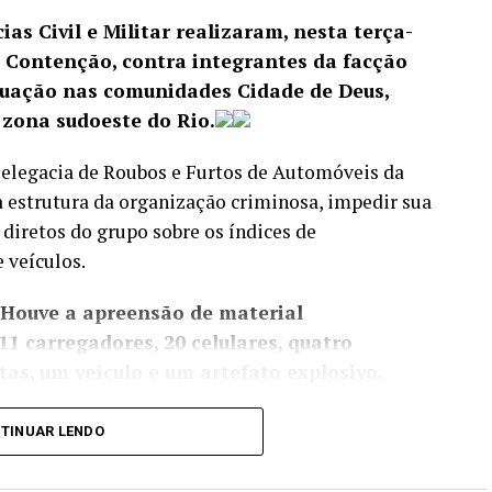
ias Civil e Militar realizaram, nesta terça-
o Contenção, contra integrantes da facção
ação nas comunidades Cidade de Deus,
 zona sudoeste do Rio.
 Delegacia de Roubos e Furtos de Automóveis da
a estrutura da organização criminosa, impedir sua
 diretos do grupo sobre os índices de
 veículos.
 Houve a apreensão de material
11 carregadores, 20 celulares, quatro
as, um veículo e um artefato explosivo.
l de gatonet clandestina, e equipes da Delegacia
TINUAR LENDO
edade Imaterial (DRCPIM) fecharam uma loja de
ificados.