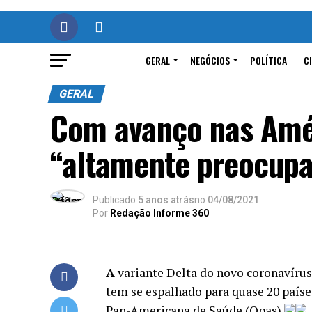
GERAL
NEGÓCIOS
POLÍTICA
C
GERAL
Com avanço nas Amér
“altamente preocupa
Publicado
5 anos atrás
no
04/08/2021
Por
Redação Informe 360
A
variante Delta do novo coronavírus
tem se espalhado para quase 20 país
Pan-Americana de Saúde (Opas).