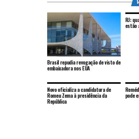
V
RJ: qu
estão 
Brasil repudia revogação de visto de
embaixadora nos EUA
Novo oficializa a candidatura de
Remédi
Romeu Zema à presidência da
pode e
República