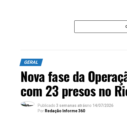
GERAL
Nova fase da Operaç
com 23 presos no Ri
Publicado
3 semanas atrás
no
14/07/2026
Por
Redação Informe 360