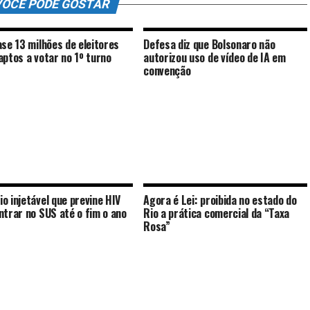
OCÊ PODE GOSTAR
ase 13 milhões de eleitores
Defesa diz que Bolsonaro não
aptos a votar no 1º turno
autorizou uso de vídeo de IA em
convenção
o injetável que previne HIV
Agora é Lei: proibida no estado do
ntrar no SUS até o fim o ano
Rio a prática comercial da “Taxa
Rosa”