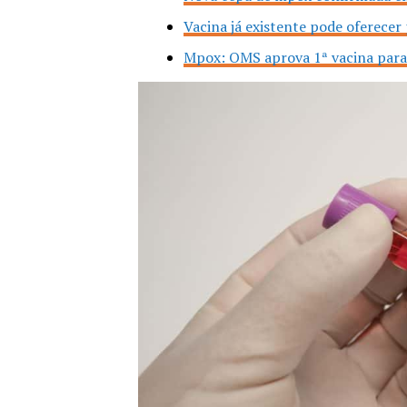
Vacina já existente pode oferece
Mpox: OMS aprova 1ª vacina para