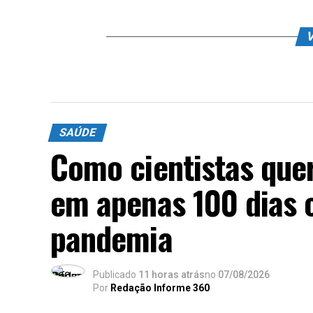
V
SAÚDE
Como cientistas que
em apenas 100 dias 
pandemia
Publicado
11 horas atrás
no
07/08/2026
Por
Redação Informe 360