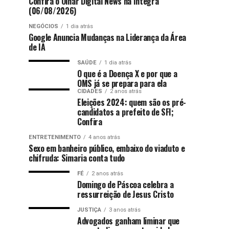
Confira o Olhar Digital News na íntegra
(06/08/2026)
NEGÓCIOS
1 dia atrás
Google Anuncia Mudanças na Liderança da Área
de IA
SAÚDE
1 dia atrás
O que é a Doença X e por que a
OMS já se prepara para ela
CIDADES
2 anos atrás
Eleições 2024: quem são os pré-
candidatos a prefeito de SFI;
Confira
ENTRETENIMENTO
4 anos atrás
Sexo em banheiro público, embaixo do viaduto e
chifruda: Simaria conta tudo
FÉ
2 anos atrás
Domingo de Páscoa celebra a
ressurreição de Jesus Cristo
JUSTIÇA
3 anos atrás
Advogados ganham liminar que