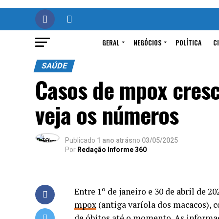
GERAL
NEGÓCIOS
POLÍTICA
C
SAÚDE
Casos de mpox cresc
veja os números
Publicado
1 ano atrás
no
03/05/2025
Por
Redação Informe 360
Entre 1º de janeiro e 30 de abril de 
mpox
(antiga varíola dos macacos), c
de óbitos até o momento. As informa