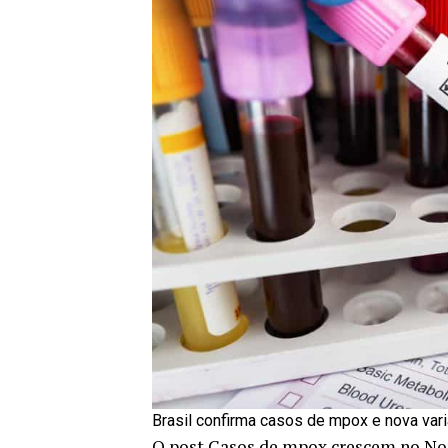
Brasil confirma casos de mpox e nova var
O post
Casos de mpox crescem no Nor