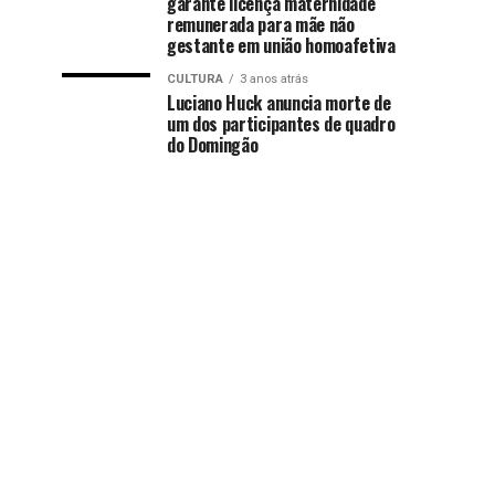
garante licença maternidade
remunerada para mãe não
gestante em união homoafetiva
CULTURA
3 anos atrás
Luciano Huck anuncia morte de
um dos participantes de quadro
do Domingão