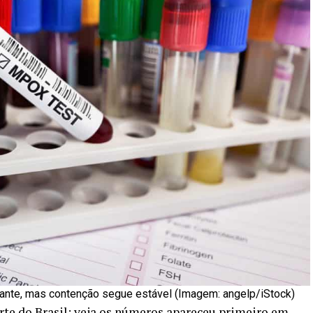
iante, mas contenção segue estável (Imagem: angelp/iStock)
te do Brasil; veja os números
apareceu primeiro em