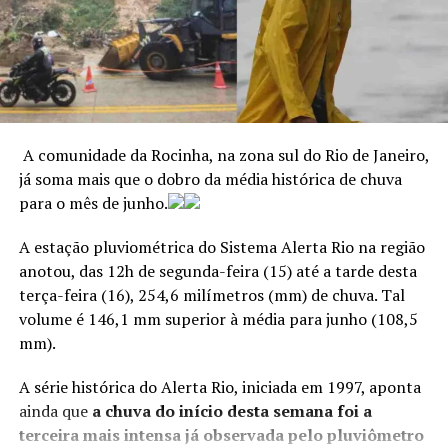
região do Sudeste e
história do Rio de Janeiro
. Deflagrada pelas forças de
A defesa de Pezão disse que ele nega que tenha recebido
também um pouco para a
segurança do estado em outubro de 2025 contra a
qualquer valor a título de propina e também de que
facção Comando Vermelho nos complexos do Alemão e
região Centro-Oeste”,
tenha recebido R$ 400 milhões para a campanha à
da Penha, a ação terminou com 121 mortes, segundo
explica.
reeleição, como dito por Cabral em fevereiro de 2020.
balanço oficial divulgado à época.
A comunidade da Rocinha, na zona sul do Rio de Janeiro,
>> Siga o canal da
Agência Brasil
no WhatsApp
ANÚNCIO
já soma mais que o dobro da média histórica de chuva
ANÚNCIO
para o mês de junho.
Além de temperatura mais elevadas nessas regiões,
o fenômeno pode trazer mais chuvas
.
A estação pluviométrica do Sistema Alerta Rio na região
anotou, das 12h de segunda-feira (15) até a tarde desta
terça-feira (16), 254,6 milímetros (mm) de chuva. Tal
ANÚNCIO
volume é 146,1 mm superior à média para junho (108,5
A defesa de Garotinho e de Rosinha disse que a prisão
Agencia Brasil
mm).
dos dois não tem relação com a Lava Jato e são casos do
âmbito da Justiça Eleitoral de Campos.
A série histórica do Alerta Rio, iniciada em 1997, aponta
ainda que
a chuva do início desta semana foi a
Em redes sociaisl, Wilson Witzel se diz inocente,
terceira mais intensa já observada pelo pluviômetro