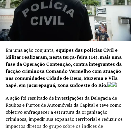
Dono da Engevix, José Antunes Sobrinho disse que
Moreira Franco foi um dos que pediu propina a Temer.
Ele foi solto dias depois da prisão.
Pezão
Em uma ação conjunta,
equipes das polícias Civil e
Pezão foi preso em novembro de 2018, com base na
Militar realizaram, nesta terça-feira (14), mais uma
delação premiada de Carlos Miranda, operador
fase da Operação Contenção, contra integrantes da
financeiro de Cabral.
facção criminosa Comando Vermelho com atuação
nas comunidades Cidade de Deus, Muzema e Vila
Ele diz que Pezão tinha uma mesada de propina de R$
Sapê, em Jacarepaguá, zona sudoeste do Rio.
150 mil e que chegou a receber bônus de R$ 1 milhão de
propina.
A ação foi resultado de investigações da Delegacia de
Roubos e Furtos de Automóveis da Capital e teve como
Cabral
objetivo enfraquecer a estrutura da organização
criminosa, impedir sua expansão territorial e reduzir os
Sérgio Cabral foi preso em novembro de 2016, suspeito
impactos diretos do grupo sobre os índices de
de receber propina para a concessão de obras públicas.