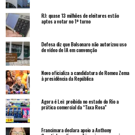
preso a 31 dias do fim da gestão.
RJ: quase 13 milhões de eleitores estão
aptos a votar no 1º turno
ANÚNCIO
Defesa diz que Bolsonaro não autorizou uso
de vídeo de IA em convenção
Novo oficializa a candidatura de Romeu Zema
O emedebista foi denunciado por corrupção, lavagem de
à presidência da República
dinheiro e organização criminosa. Mas teve melhor sorte
na Assembleia Legislativa do Rio de Janeiro (Alerj).
Agora é Lei: proibida no estado do Rio a
Comandada por um outro investigado e correligionário,
prática comercial da “Taxa Rosa”
Jorge Picciani (MDB), a Casa não chegou a levar o
processo de impedimento ao fim. Um deles se arrastou
por quase dois anos.
Francimara declara apoio a Anthony