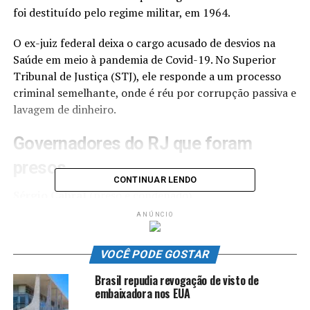
foi destituído pelo regime militar, em 1964.
O ex-juiz federal deixa o cargo acusado de desvios na
Saúde em meio à pandemia de Covid-19. No Superior
Tribunal de Justiça (STJ), ele responde a um processo
criminal semelhante, onde é réu por corrupção passiva e
lavagem de dinheiro.
Governadores do RJ que foram
presos
CONTINUAR LENDO
Sérgio Cabral
(preso e condenado)
Pezão
(em liberdade)
ANÚNCIO
Moreira Franco
(em liberdade)
Rosinha Garotinho
(em liberdade)
VOCÊ PODE GOSTAR
Anthony Garotinho
(em liberdade)
Brasil repudia revogação de visto de
Assim como o antecessor, Witzel deixa o cargo antes do
embaixadora nos EUA
mandato. Antes dele, Luiz Fernando Pezão MDB) foi