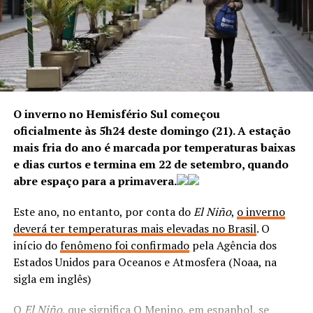
baleados e encaminhados a um hospital público na
Anthony Garotinho, em novembro de 2017 por crimes
Barra da Tijuca.
eleitorais. Eles negam a prática do crime.
A ex-governadora ficou presa por uma semana na
ANÚNCIO
Cadeia Pública de Benfica e está solta desde então. A
ação que prendeu Rosinha e o marido apurava os crimes
de corrupção, concussão, participação em organização
O inverno no Hemisfério Sul começou
criminosa e falsidade na prestação das contas eleitorais.
oficialmente às 5h24 deste domingo (21). A estação
mais fria do ano é marcada por temperaturas baixas
Garotinho foi preso três vezes no período de um ano. A
e dias curtos e termina em 22 de setembro, quando
primeira, em 16 de novembro de 2016, na Operação
Segundo a Polícia Civil, a ação resulta de um trabalho de
abre espaço para a primavera.
Chequinho, que investiga um esquema de compra de
inteligência que identificou a estrutura de atuação da
votos envolvendo o programa social Cheque Cidadão na
organização criminosa e sua influência sobre diversos
Este ano, no entanto, por conta do
El Niño
,
o inverno
eleição municipal daquele ano.
crimes patrimoniais, como roubos e receptação de
deverá ter temperaturas mais elevadas no Brasil
. O
veículos. Esses automóveis eram usados em outras ações
início do
fenômeno foi confirmado
pela Agência dos
criminosas ou incorporados à logística da organização,
Estados Unidos para Oceanos e Atmosfera (Noaa, na
ANÚNCIO
fortalecendo financeiramente o grupo e ampliando sua
sigla em inglês)
capacidade operacional.
O
El Niño
, que significa O Menino, em espanhol, se