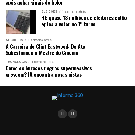
após achar sinais de bolor
na Rua São Sebastião. Nenhum imóvel foi atingido e não
houve interdição de via.
ELEIÇÕES
1 semana atrás
RJ: quase 13 milhões de eleitores estão
aptos a votar no 1º turno
Recomendações
A prefeitura do Rio recomenda à população que não se
NEGÓCIOS
1 semana atrás
A Carreira de Clint Eastwood: De Ator
desloque pelas regiões mais afetadas pela chuva. Veja
Subestimado a Mestre do Cinema
outras orientações:
TECNOLOGIA
1 semana atrás
Como os buracos negros supermassivos
Evite áreas sujeitas a alagamentos e/ou
crescem? IA encontra novas pistas
deslizamentos;
Não force a passagem de veículos em áreas
alagadas;
Em casos de ventos fortes e/ou chuvas com
descargas elétricas, evite ficar próximo a árvores
ou em áreas descampadas;
Verifique se há sinais de rachaduras em sua