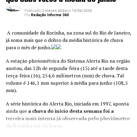
“O
El Niño
acaba criando
“Os agentes reuniram elementos que revelaram uma
um bloqueio,
Publicado
2 meses atrás
no
16/06/2026
divisão de funções entre os integrantes da quadrilha,
Por
Redação Informe 360
responsáveis por atividades como comércio de drogas,
principalmente próximo a
vigilância armada, comunicação por rádio, segurança de
São Paulo e não permite
A comunidade da Rocinha, na zona sul do Rio de Janeiro,
lideranças e monitoramento dos acessos às
já soma mais que o dobro da média histórica de chuva
comunidades. Os policiais também identificaram
que as frentes frias
para o mês de junho.
publicações em redes sociais nas quais os criminosos
avancem tanto para a
exibiam armas de fogo, drogas, rádios comunicadores e
A estação pluviométrica do Sistema Alerta Rio na região
região do Sudeste e
símbolos ligados à facção criminosa”, informou a Polícia
anotou, das 12h de segunda-feira (15) até a tarde desta
Civil.
também um pouco para a
terça-feira (16), 254,6 milímetros (mm) de chuva. Tal
região Centro-Oeste”,
volume é 146,1 mm superior à média para junho (108,5
De acordo com balanço divulgado nesta terça-feira pela
mm).
Polícia Civil, desde o início da operação, mais de 370
explica.
suspeitos foram presos e 137 morreram em confrontos.
A série histórica do Alerta Rio, iniciada em 1997, aponta
Foram apreendidas cerca de 480 armas, entre elas 190
ainda que
a chuva do início desta semana foi a
fuzis, além de mais de 51 mil munições.
>> Siga o canal da
Agência Brasil
no WhatsApp
terceira mais intensa já observada pelo pluviômetro
da Rocinha em 24 horas.
Entidades que atuam em defesa dos direitos humanos
Além de temperatura mais elevadas nessas regiões,
consideram a Operação Contenção
a mais letal da
o fenômeno pode trazer mais chuvas
.