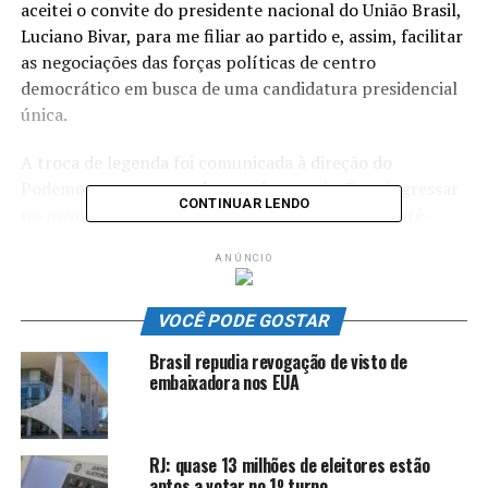
aceitei o convite do presidente nacional do União Brasil,
Luciano Bivar, para me filiar ao partido e, assim, facilitar
as negociações das forças políticas de centro
democrático em busca de uma candidatura presidencial
única.
A troca de legenda foi comunicada à direção do
Podemos, a quem agradeço todo o apoio. Para ingressar
CONTINUAR LENDO
no novo partido, abro mão, nesse momento, da pré-
candidatura presidencial e serei um soldado da
ANÚNCIO
democracia para recuperar o sonho de um Brasil melhor.
Fonte:
Exame
VOCÊ PODE GOSTAR
TÓPICOS RELACIONADOS:
DESTAQUE
GERAL
POLITICA
Brasil repudia revogação de visto de
embaixadora nos EUA
ATÉ A PRÓXIMA
Chocolate para a Páscoa pode apresentar diferença de
até 224% no preço
RJ: quase 13 milhões de eleitores estão
NÃO PERCA
aptos a votar no 1º turno