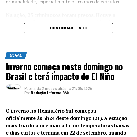
criminalidade, especialmente os roubos de veículos.
Na ação, 23 criminosos foram presos. Houve a
apreensão de material entorpecente, além de 200
CONTINUAR LENDO
cartuchos, 11 carregadores, 20 celulares, quatro
radiotransmissores, quatro motocicletas, um veículo
e um artefato explosivo.
GERAL
Os agentes também localizaram uma central de gatonet
Inverno começa neste domingo no
clandestina, e equipes da Delegacia de Repressão aos
Crimes Contra a Propriedade Imaterial (DRCPIM)
Brasil e terá impacto do El Niño
fecharam uma loja de multimarcas com dezenas de
produtos falsificados.
Publicado
2 meses atrás
no
21/06/2026
Por
Redação Informe 360
Equipes do Batalhão de Polícia do Choque (BPChq)
da Polícia Militar apreenderam seis fuzis ao longo
O inverno no Hemisfério Sul começou
da ação, localizados na comunidade da Muzema, no
oficialmente às 5h24 deste domingo (21). A estação
Itanhangá, controlada pelo Comando Vermelho
. Em
mais fria do ano é marcada por temperaturas baixas
uma área de mata fechada,
três criminosos foram
e dias curtos e termina em 22 de setembro, quando