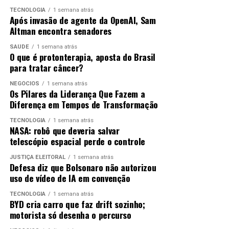
Urbana (Comlurb). Não houve vítimas.
Enquanto o Hemisfério Sul, onde está o Brasil, conta
TECNOLOGIA
1 semana atrás
Após invasão de agente da OpenAI, Sam
com menor incidência solar, o Hemisfério Norte, que
A Fundação Geo-Rio fará o levantamento dos serviços
Altman encontra senadores
está no verão, recebe mais radiação.
necessários para iniciar uma obra de contenção, com
implantação de sistema de drenagem, e a Comlurb
SAÚDE
1 semana atrás
O que é protonterapia, aposta do Brasil
removeu da encosta 70 toneladas de terra, com o apoio
para tratar câncer?
ANÚNCIO
de 15 caminhões, três pás carregadeiras e 50 garis.
NEGÓCIOS
1 semana atrás
Os Pilares da Liderança Que Fazem a
Diferença em Tempos de Transformação
ANÚNCIO
TECNOLOGIA
1 semana atrás
NASA: robô que deveria salvar
telescópio espacial perde o controle
Como o Brasil é um país de grande extensão territorial,
JUSTIÇA ELEITORAL
1 semana atrás
a estação também é sentida de maneira diferente
Defesa diz que Bolsonaro não autorizou
dependendo da localização. Na cidade mais ao sul do
uso de vídeo de IA em convenção
Brasil, Chuí (RS), durante os meses de inverno, o Sol
Na comunidade do Salgueiro, na Tijuca, na zona norte
TECNOLOGIA
1 semana atrás
nasce por volta das 7h30 e se põe por volta das 17h30,
da cidade, também foi registrado deslizamento de terra,
BYD cria carro que faz drift sozinho;
assim, os dias têm menos de 10 horas de luz.
na Rua São Sebastião. Nenhum imóvel foi atingido e não
motorista só desenha o percurso
houve interdição de via.