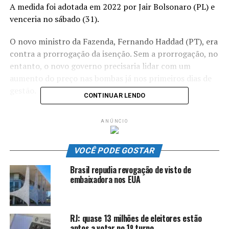
A medida foi adotada em 2022 por Jair Bolsonaro (PL) e
venceria no sábado (31).
O novo ministro da Fazenda, Fernando Haddad (PT), era
contra a prorrogação da isenção. Sem a prorrogação, no
entanto, o novo governo precisaria lidar com um
aumento do preço nas bombas já nos primeiros dias de
gestão.
CONTINUAR LENDO
A presidente do PT, a deputada federal Gleisi Hoffmann
ANÚNCIO
(PR), afirmou na semana passada à GloboNews ser
favorável à prorrogação e disse que o alto preço dos
combustíveis não é resultado da tributação, e sim da
VOCÊ PODE GOSTAR
política de preços da Petrobrás.
Brasil repudia revogação de visto de
embaixadora nos EUA
ANÚNCIO
RJ: quase 13 milhões de eleitores estão
aptos a votar no 1º turno