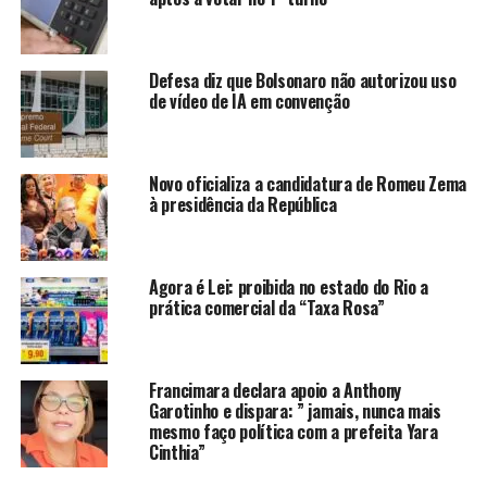
Defesa diz que Bolsonaro não autorizou uso
de vídeo de IA em convenção
“Eu, particularmente, defendo que tenha pelo menos
uma prorrogação até a gente entrar para ver como está
a política de preços de combustíveis da Petrobrás.
Porque o problema não é a questão do tributo, é a
Novo oficializa a candidatura de Romeu Zema
à presidência da República
política de preços da Petrobrás, é a dolarização que
aconteceu”.
Fonte:
Brasil247
Foto:
ABr
Agora é Lei: proibida no estado do Rio a
prática comercial da “Taxa Rosa”
TÓPICOS RELACIONADOS:
DESTAQUE
ECONOMIA
GERAL
POLITICA
Francimara declara apoio a Anthony
ATÉ A PRÓXIMA
Garotinho e dispara: ” jamais, nunca mais
Jeremy Renner, ator que interpreta Gavião Arqueiro, se
mesmo faço política com a prefeita Yara
fere gravemente limpando neve
Cinthia”
NÃO PERCA