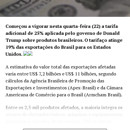
fomentar a concorrência e
a eficiência, resultando
também em taxas de
Começou a vigorar nesta quarta-feira (22) a tarifa
crédito mais baixas.”
adicional de 25% aplicada pelo governo de Donald
Trump sobre produtos brasileiros. O tarifaço atinge
19% das exportações do Brasil para os Estados
O relatório destaca que o sistema de pagamentos
Unidos.
instantâneos acelerou a transformação digital do
setor financeiro e impulsionou o crescimento dos
A estimativa do valor total das exportações afetadas
bancos digitais.
varia entre US$ 7,2 bilhões e US$ 11 bilhões, segundo
cálculos da Agência Brasileira de Promoção das
Exportações e Investimentos (Apex-Brasil) e da Câmara
ANÚNCIO
Americana de Comércio para o Brasil (Armcham Brasil).
Entre os 2,3 mil produtos afetados, a maioria integra os
setores de eletroeletrônicos; máquinas e equipamentos;
autopeças e calçados. Praticamente, 700 produtos
estão isentos da tarifa, número superior aos 615