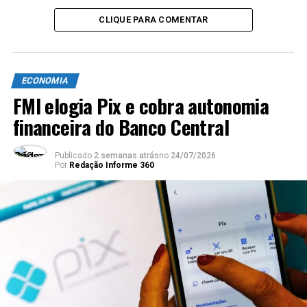
Governador do Rio de Janeiro dá posse a 31 secretários
CLIQUE PARA COMENTAR
ECONOMIA
FMI elogia Pix e cobra autonomia
financeira do Banco Central
Publicado
2 semanas atrás
no
24/07/2026
Por
Redação Informe 360