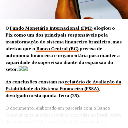
O
Fundo Monetário Internacional (FMI)
elogiou o
Pix como um dos principais responsáveis pela
transformação do sistema financeiro brasileiro, mas
alertou que o
Banco Central (BC)
precisa de
autonomia financeira e orçamentária para manter a
capacidade de supervisão diante da expansão do
setor.
As conclusões constam no
relatório de Avaliação da
Estabilidade do Sistema Financeiro (FSSA)
,
divulgado nesta quinta-feira (23).
O documento, elaborado em parceria com o Banco
Mundial após missões técnicas ocorridas no Brasil entre
dezembro de 2025 e março de 2026, afirma que o