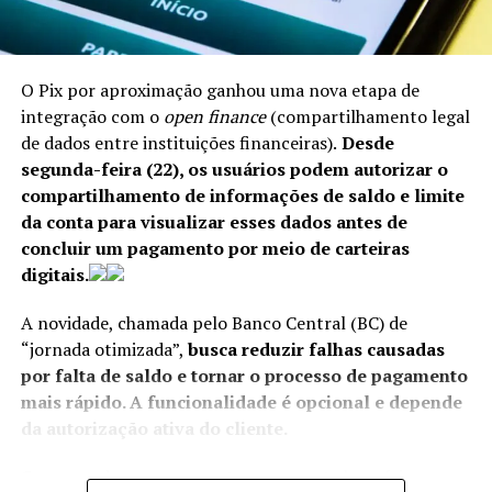
ampliar a proteção jurídica dos servidores e atualizar a
legislação sobre resolução de instituições financeiras.
O Pix por aproximação ganhou uma nova etapa de
integração com o
open finance
(compartilhamento legal
ANÚNCIO
de dados entre instituições financeiras).
Desde
Políticas brasileiras
segunda-feira (22), os usuários podem autorizar o
compartilhamento de informações de saldo e limite
O tarifaço adotado pelo governo Trump baseou-se em
da conta para visualizar esses dados antes de
um processo conduzido pelo Escritório do
concluir um pagamento por meio de carteiras
Representante Comercial dos EUA (USTR, na sigla em
digitais.
Na avaliação do organismo, os avanços registrados desde
inglês), que alega que o Brasil detém práticas “desleais”
a última revisão, em 2018, foram relevantes,
A novidade, chamada pelo Banco Central (BC) de
no comércio com os norte-americanos.
porém persistem obstáculos que limitam a atuação da
“jornada otimizada”,
busca reduzir falhas causadas
autoridade monetária.
Os estadunidenses elencaram seis temas para
por falta de saldo e tornar o processo de pagamento
decidir sobre a taxação:
mais rápido. A funcionalidade é opcional e depende
“As autoridades demonstraram avanços substanciais,
da autorização ativa do cliente.
mas ainda enfrentam desafios – principalmente
pagamentos eletrônicos (pix) e regulação de redes
decorrentes de restrições de pessoal, falta de proteção
Com a mudança, ao conectar uma conta bancária a uma
sociais;