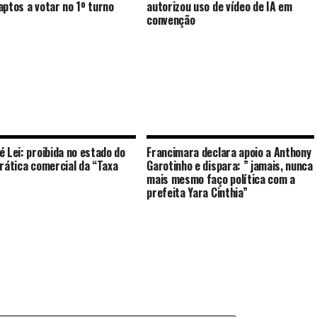
aptos a votar no 1º turno
autorizou uso de vídeo de IA em
convenção
é Lei: proibida no estado do
Francimara declara apoio a Anthony
prática comercial da “Taxa
Garotinho e dispara: ” jamais, nunca
mais mesmo faço política com a
prefeita Yara Cinthia”