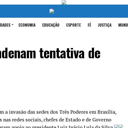
IDADES
ECONOMIA
EDUCAÇÃO
ESPORTE
FÉ
JUSTIÇA
MUND
ndenam tentativa de
m a invasão das sedes dos Três Poderes em Brasília,
s nas redes sociais, chefes de Estado e de Governo
ram apoio ao presidente Luiz Inácio Lula da Silva.