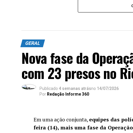
GERAL
Nova fase da Operaç
com 23 presos no Ri
Publicado
4 semanas atrás
no
14/07/2026
Por
Redação Informe 360
Em uma ação conjunta,
equipes das políc
feira (14), mais uma fase da Operaçã