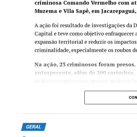
criminosa Comando Vermelho com atu
Muzema e Vila Sapê, em Jacarepaguá,
A ação foi resultado de investigações da
Capital e teve como objetivo enfraquecer 
expansão territorial e reduzir os impactos
criminalidade, especialmente os roubos de
Na ação, 23 criminosos foram presos.
entorpecente, além de 200 cartuchos, 
radiotransmissores, quatro motociclet
Os agentes também localizaram uma centra
CON
de Repressão aos Crimes Contra a Propri
multimarcas com dezenas de produtos fals
Equipes do Batalhão de Polícia do Ch
GERAL
seis fuzis ao longo da ação, localiz