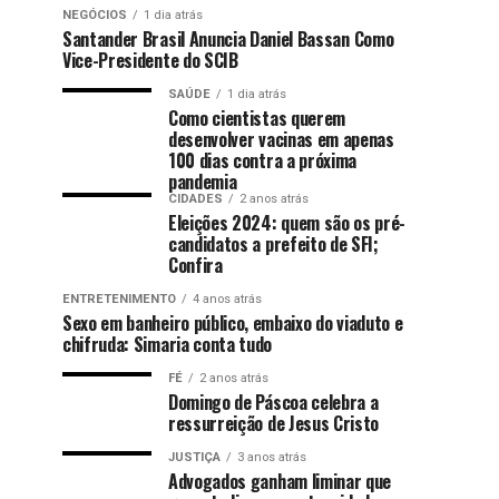
NEGÓCIOS
1 dia atrás
Santander Brasil Anuncia Daniel Bassan Como
Vice-Presidente do SCIB
SAÚDE
1 dia atrás
Como cientistas querem
desenvolver vacinas em apenas
100 dias contra a próxima
pandemia
CIDADES
2 anos atrás
Eleições 2024: quem são os pré-
candidatos a prefeito de SFI;
Confira
ENTRETENIMENTO
4 anos atrás
Sexo em banheiro público, embaixo do viaduto e
chifruda: Simaria conta tudo
FÉ
2 anos atrás
Domingo de Páscoa celebra a
ressurreição de Jesus Cristo
JUSTIÇA
3 anos atrás
Advogados ganham liminar que