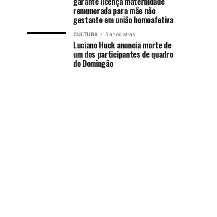
garante licença maternidade
remunerada para mãe não
gestante em união homoafetiva
CULTURA
3 anos atrás
Luciano Huck anuncia morte de
um dos participantes de quadro
do Domingão