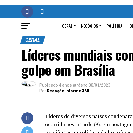
GERAL
NEGÓCIOS
POLÍTICA
C
GERAL
Líderes mundiais co
golpe em Brasília
Publicado
4 anos atrás
no
08/01/2023
Por
Redação Informe 360
L
íderes de diversos países condenara
ocorrida nesta tarde (8). Em postagen
manifestaram solidariedade e oferece