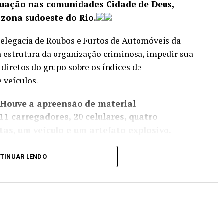
ação nas comunidades Cidade de Deus,
 zona sudoeste do Rio.
 Delegacia de Roubos e Furtos de Automóveis da
a estrutura da organização criminosa, impedir sua
 diretos do grupo sobre os índices de
 veículos.
 Houve a apreensão de material
11 carregadores, 20 celulares, quatro
as, um veículo e um artefato explosivo.
l de gatonet clandestina, e equipes da Delegacia
TINUAR LENDO
edade Imaterial (DRCPIM) fecharam uma loja de
ificados.
oque (BPChq) da Polícia Militar apreenderam
ados na comunidade da Muzema, no Itanhangá,