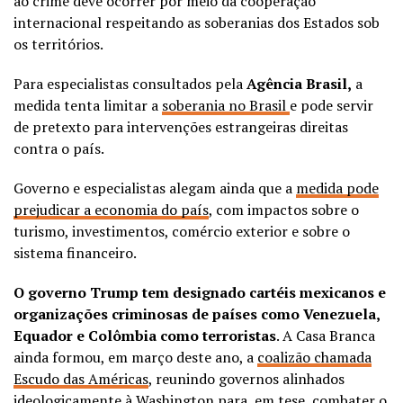
ao crime deve ocorrer por meio da cooperação
internacional respeitando as soberanias dos Estados sob
os territórios.
Para especialistas consultados pela
Agência Brasil,
a
medida tenta limitar a
soberania no Brasil
e pode servir
de pretexto para intervenções estrangeiras direitas
contra o país.
Governo e especialistas alegam ainda que a
medida pode
prejudicar a economia do país
, com impactos sobre o
turismo, investimentos, comércio exterior e sobre o
sistema financeiro.
O governo Trump tem designado cartéis mexicanos e
organizações criminosas de países como Venezuela,
Equador e Colômbia como terroristas
. A Casa Branca
ainda formou, em março deste ano, a
coalizão chamada
Escudo das Américas
, reunindo governos alinhados
ideologicamente à Washington para, em tese, combater o