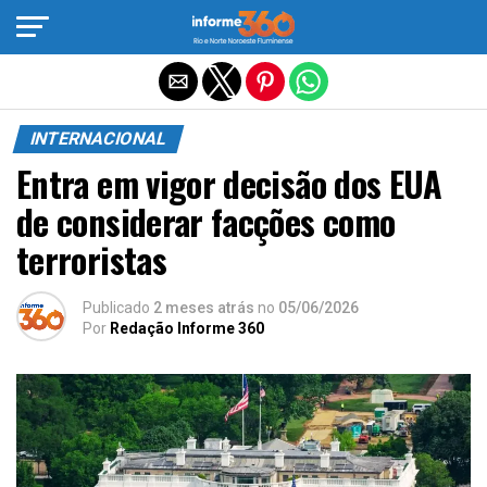
Sair da versão mobile
INTERNACIONAL
Entra em vigor decisão dos EUA
de considerar facções como
terroristas
Publicado
2 meses atrás
no
05/06/2026
Por
Redação Informe 360