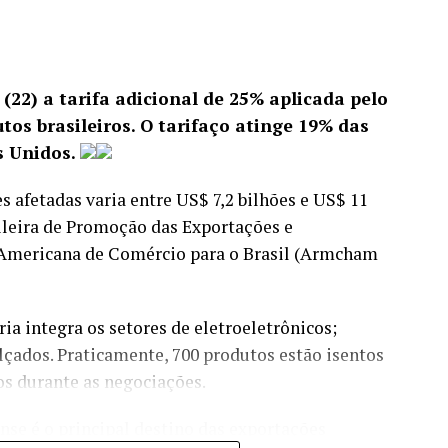
 pagamentos instantâneos acelerou a
ceiro e impulsionou o crescimento dos bancos
(22) a tarifa adicional de 25% aplicada pelo
os brasileiros. O tarifaço atinge 19% das
s Unidos.
ANÚNCIO
s afetadas varia entre US$ 7,2 bilhões e US$ 11
ileira de Promoção das Exportações e
 Americana de Comércio para o Brasil (Armcham
ria integra os setores de eletroeletrônicos;
çados. Praticamente, 700 produtos estão isentos
os durante as negociações.
mento dos riscos cibernéticos e das fraudes
se é o principal destino das
exportações
 governança do sistema.