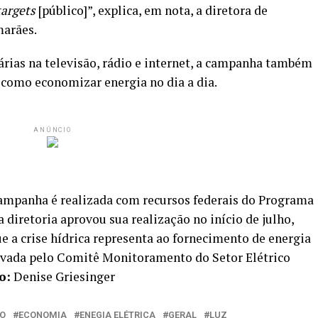
targets
[público]”, explica, em nota, a diretora de
marães.
árias na televisão, rádio e internet, a campanha também
 como economizar energia no dia a dia.
ANÚNCIO
campanha é realizada com recursos federais do Programa
a diretoria aprovou sua realização no início de julho,
ue a crise hídrica representa ao fornecimento de energia
rovada pelo Comitê Monitoramento do Setor Elétrico
o:
Denise Griesinger
O
ECONOMIA
ENEGIA ELÉTRICA
GERAL
LUZ