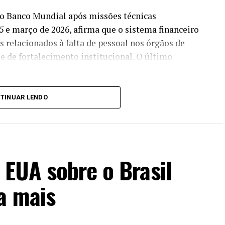
o Banco Mundial após missões técnicas
5 e março de 2026, afirma que o sistema financeiro
os relacionados à falta de pessoal nos órgãos de
de de fortalecimento institucional. O último
TINUAR LENDO
e como um importante instrumento de inclusão
gitalização do mercado bancário brasileiro.
mergentes reduziram a
 EUA sobre o Brasil
 bancário e continuam a
a mais
a e a eficiência,
 taxas de crédito mais