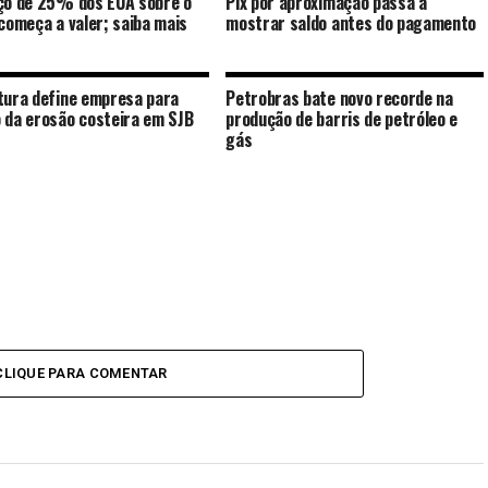
ço de 25% dos EUA sobre o
Pix por aproximação passa a
 começa a valer; saiba mais
mostrar saldo antes do pagamento
tura define empresa para
Petrobras bate novo recorde na
 da erosão costeira em SJB
produção de barris de petróleo e
gás
CLIQUE PARA COMENTAR