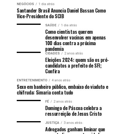
NEGÓCIOS
1 dia atrás
Santander Brasil Anuncia Daniel Bassan Como
Vice-Presidente do SCIB
SAÚDE
1 dia atrás
Como cientistas querem
desenvolver vacinas em apenas
100 dias contra a próxima
pandemia
CIDADES
2 anos atrás
Eleições 2024: quem são os pré-
candidatos a prefeito de SFI;
Confira
ENTRETENIMENTO
4 anos atrás
Sexo em banheiro público, embaixo do viaduto e
chifruda: Simaria conta tudo
FÉ
2 anos atrás
Domingo de Páscoa celebra a
ressurreição de Jesus Cristo
JUSTIÇA
3 anos atrás
Advogados ganham liminar que