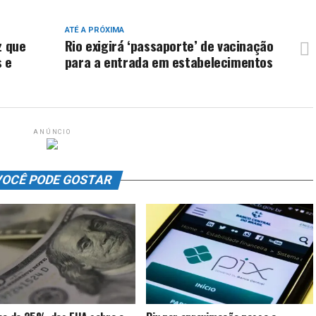
ATÉ A PRÓXIMA
z que
Rio exigirá ‘passaporte’ de vacinação
s e
para a entrada em estabelecimentos
ANÚNCIO
OCÊ PODE GOSTAR