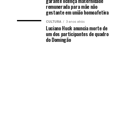
garante licença maternidade
remunerada para mãe não
gestante em união homoafetiva
CULTURA
3 anos atrás
Luciano Huck anuncia morte de
um dos participantes de quadro
do Domingão