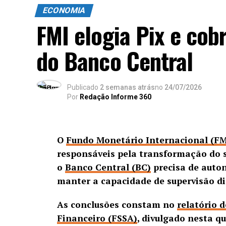
ECONOMIA
FMI elogia Pix e cob
do Banco Central
Publicado
2 semanas atrás
no
24/07/2026
Por
Redação Informe 360
O
Fundo Monetário Internacional (FM
responsáveis pela transformação do s
o
Banco Central (BC)
precisa de auto
manter a capacidade de supervisão d
As conclusões constam no
relatório 
Financeiro (FSSA)
, divulgado nesta qu