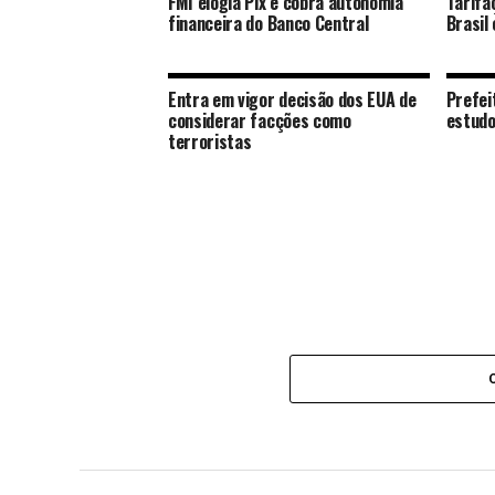
FMI elogia Pix e cobra autonomia
Tarifa
financeira do Banco Central
Brasil
Entra em vigor decisão dos EUA de
Prefei
considerar facções como
estudo
terroristas