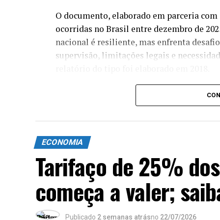
O documento, elaborado em parceria com 
ocorridas no Brasil entre dezembro de 202
nacional é resiliente, mas enfrenta desafi
supervisão, limitações legais e necessida
relatório do tipo foi elaborado em 2018.
Pix
CON
Na avaliação do FMI, o Pix consolidou-s
financeira, ampliação da concorrência e di
ECONOMIA
“Os bancos digitais e
Tarifaço de 25% dos
concentração do setor
começa a valer; saib
fomentar a concorrênci
resultando também em
Publicado
2 semanas atrás
no
22/07/2026