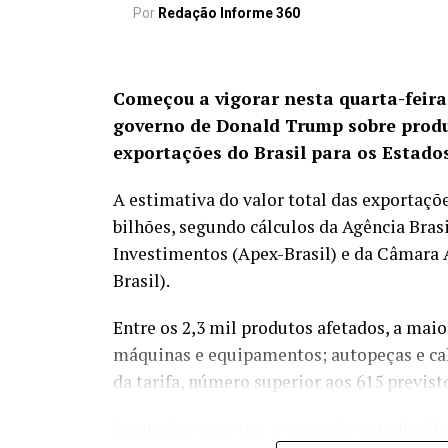
baixas.”
Por
Redação Informe 360
O relatório destaca que o sistema de
transformação digital do setor finan
Começou a vigorar nesta quarta-feira 
digitais.
governo de Donald Trump sobre produt
exportações do Brasil para os Estado
A estimativa do valor total das exportaçõe
bilhões, segundo cálculos da Agência Bras
Investimentos (Apex-Brasil) e da Câmara
Brasil).
Entre os 2,3 mil produtos afetados, a maio
máquinas e equipamentos; autopeças e cal
da tarifa, número superior aos 615 previst
Ao mesmo tempo, o Fundo alerta para o au
Segundo o governo, o mercado estaduniden
digitais, defendendo o fortalecimento da