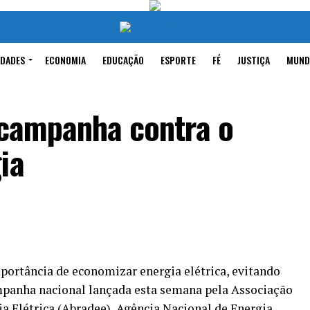
IDADES
ECONOMIA
EDUCAÇÃO
ESPORTE
FÉ
JUSTIÇA
MUND
 campanha contra o
ia
portância de economizar energia elétrica, evitando
ampanha nacional lançada esta semana pela Associação
ia Elétrica (Abradee), Agência Nacional de Energia