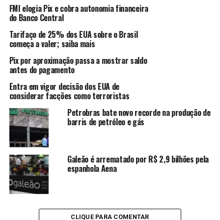
LDO. A projeção de crescimento do PIB passou de 2,5%
FMI elogia Pix e cobra autonomia financeira
do Banco Central
para 2,51% em 2022. Já a previsão para o Índice
Nacional de Preços ao Consumidor Amplo (IPCA), usado
Tarifaço de 25% dos EUA sobre o Brasil
como índice oficial de inflação, foi mantida em 3,5%
começa a valer; saiba mais
para o próximo ano.
Pix por aproximação passa a mostrar saldo
antes do pagamento
Outros parâmetros foram revisados. Por causa das altas
Entra em vigor decisão dos EUA de
recentes da Selic (juros básicos da economia), a
considerar facções como terroristas
proposta do Orçamento prevê que a taxa encerrará
2022 em 6,63% ao ano, contra projeção de 4,74% ao ano
Petrobras bate novo recorde na produção de
barris de petróleo e gás
que constava na LDO.
ANÚNCIO
Galeão é arrematado por R$ 2,9 bilhões pela
espanhola Aena
CLIQUE PARA COMENTAR