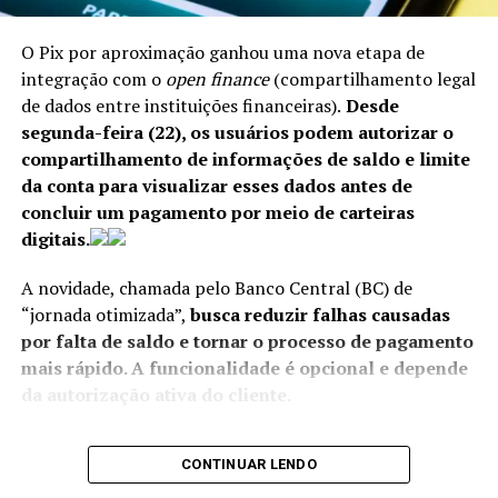
legislação sobre resolução de instituições financeiras.
O Pix por aproximação ganhou uma nova etapa de
integração com o
open finance
(compartilhamento legal
ANÚNCIO
de dados entre instituições financeiras).
Desde
Políticas brasileiras
segunda-feira (22), os usuários podem autorizar o
compartilhamento de informações de saldo e limite
O tarifaço adotado pelo governo Trump baseou-se em
da conta para visualizar esses dados antes de
um processo conduzido pelo Escritório do
concluir um pagamento por meio de carteiras
Representante Comercial dos EUA (USTR, na sigla em
digitais.
Na avaliação do organismo, os avanços registrados desde
inglês), que alega que o Brasil detém práticas “desleais”
a última revisão, em 2018, foram relevantes,
A novidade, chamada pelo Banco Central (BC) de
no comércio com os norte-americanos.
porém persistem obstáculos que limitam a atuação da
“jornada otimizada”,
busca reduzir falhas causadas
autoridade monetária.
Os estadunidenses elencaram seis temas para
por falta de saldo e tornar o processo de pagamento
decidir sobre a taxação:
mais rápido. A funcionalidade é opcional e depende
“As autoridades demonstraram avanços substanciais,
da autorização ativa do cliente.
mas ainda enfrentam desafios – principalmente
pagamentos eletrônicos (pix) e regulação de redes
decorrentes de restrições de pessoal, falta de proteção
Com a mudança, ao conectar uma conta bancária a uma
sociais;
jurídica e limitações de autoridade legal.”
CONTINUAR LENDO
carteira digital ou autorizar movimentações
desmatamento ilegal;
automáticas via
open finance
, o consumidor poderá