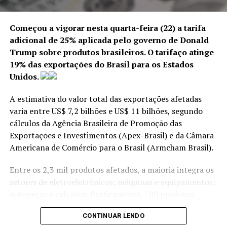
a eficiência, resultando
também em taxas de
Começou a vigorar nesta quarta-feira (22) a tarifa
crédito mais baixas.”
adicional de 25% aplicada pelo governo de Donald
Trump sobre produtos brasileiros. O tarifaço atinge
19% das exportações do Brasil para os Estados
O relatório destaca que o sistema de pagamentos
Unidos.
instantâneos acelerou a transformação digital do
setor financeiro e impulsionou o crescimento dos
A estimativa do valor total das exportações afetadas
bancos digitais.
varia entre US$ 7,2 bilhões e US$ 11 bilhões, segundo
cálculos da Agência Brasileira de Promoção das
Exportações e Investimentos (Apex-Brasil) e da Câmara
ANÚNCIO
Americana de Comércio para o Brasil (Armcham Brasil).
Entre os 2,3 mil produtos afetados, a maioria integra os
setores de eletroeletrônicos; máquinas e equipamentos;
autopeças e calçados. Praticamente, 700 produtos
estão isentos da tarifa, número superior aos 615
Ao mesmo tempo, o Fundo alerta para o aumento dos
CONTINUAR LENDO
previstos durante as negociações.