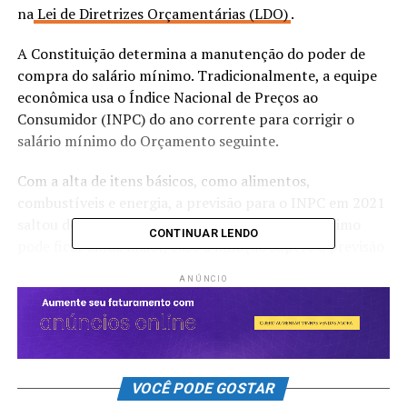
na
Lei de Diretrizes Orçamentárias (LDO)
.
A Constituição determina a manutenção do poder de
compra do salário mínimo. Tradicionalmente, a equipe
econômica usa o Índice Nacional de Preços ao
Consumidor (INPC) do ano corrente para corrigir o
salário mínimo do Orçamento seguinte.
Com a alta de itens básicos, como alimentos,
combustíveis e energia, a previsão para o INPC em 2021
saltou de 4,3% para 6,2%. O valor do salário mínimo
CONTINUAR LENDO
pode ficar ainda maior, caso a inflação supere a previsão
até o fim do ano.
ANÚNCIO
PIB
O projeto do Orçamento teve poucas alterações em
relação às estimativas de crescimento econômico para o
VOCÊ PODE GOSTAR
próximo ano na comparação com os parâmetros da