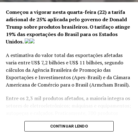
também em taxas de
Destinado a compensar parte do salário dos
Começou a vigorar nesta quarta-feira (22) a tarifa
crédito mais baixas.”
trabalhadores com jornada reduzida ou com contrato
adicional de 25% aplicada pelo governo de Donald
suspenso, o BEM está atrelado ao seguro-desemprego a
Trump sobre produtos brasileiros. O tarifaço atinge
que o trabalhador teria direito caso tivesse sido
19% das exportações do Brasil para os Estados
O relatório destaca que o sistema de pagamentos
demitido. No caso da redução de jornada, o benefício
Unidos.
instantâneos acelerou a transformação digital do
equivale ao percentual da redução de salário. Se o
setor financeiro e impulsionou o crescimento dos
trabalhador teve o salário reduzido em 70%, receberá
A estimativa do valor total das exportações afetadas
bancos digitais.
70% do seguro-desemprego.
varia entre US$ 7,2 bilhões e US$ 11 bilhões, segundo
cálculos da Agência Brasileira de Promoção das
No caso da suspensão de contrato de trabalho, o BEM
Exportações e Investimentos (Apex-Brasil) e da Câmara
ANÚNCIO
equivale a 100% do seguro-desemprego, para
Americana de Comércio para o Brasil (Armcham Brasil).
trabalhadores de micro e pequenas empresas, e de 70%
do seguro para trabalhadores de médias e grandes
Entre os 2,3 mil produtos afetados, a maioria integra os
empresas.
Fonte:
AgenciaBrasil
Edição:
Fernando Fraga
setores de eletroeletrônicos; máquinas e equipamentos;
autopeças e calçados. Praticamente, 700 produtos
TÓPICOS RELACIONADOS:
AUXILIO
ECONOMIA
R$ 600
estão isentos da tarifa, número superior aos 615
Ao mesmo tempo, o Fundo alerta para o aumento dos
CONTINUAR LENDO
previstos durante as negociações.
ATÉ A PRÓXIMA
riscos cibernéticos e das fraudes digitais, defendendo o
Governo prorroga prazo de entrega da declaração do IR