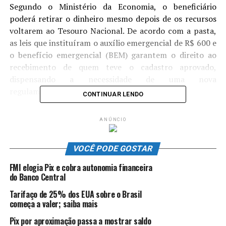
Segundo o Ministério da Economia, o beneficiário
poderá retirar o dinheiro mesmo depois de os recursos
voltarem ao Tesouro Nacional. De acordo com a pasta,
as leis que instituíram o auxílio emergencial de R$ 600 e
o benefício emergencial (BEM) garantem o direito ao
recebimento de quem teve o cadastro aprovado,
dispensando a necessidade de uma nova
regulamentação.
CONTINUAR LENDO
O retorno automático aos cofres do governo vale
ANÚNCIO
apenas para os benefícios depositados nas contas
poupança digital da Caixa. Recebe por essa modalidade
VOCÊ PODE GOSTAR
quem não tem conta em banco ou quem tiver optado
por esse canal na hora de pedir o dinheiro.
FMI elogia Pix e cobra autonomia financeira
do Banco Central
De acordo com o ministério, o procedimento é
Tarifaço de 25% dos EUA sobre o Brasil
semelhante a benefícios da Previdência Social, que
começa a valer; saiba mais
voltam ao Tesouro Nacional caso não sejam retirados. A
regra não afeta quem recebe diretamente na conta
Pix por aproximação passa a mostrar saldo