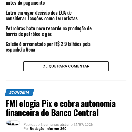
antes do pagamento
bancária, de qualquer instituição financeira. Isso porque
o governo entende que, nesses casos, o dinheiro já foi
Entra em vigor decisão dos EUA de
sacado.
considerar facções como terroristas
Petrobras bate novo recorde na produção de
barris de petróleo e gás
ANÚNCIO
Galeão é arrematado por R$ 2,9 bilhões pela
espanhola Aena
CLIQUE PARA COMENTAR
Transferência
ECONOMIA
Criada para atender às pessoas sem conta bancária, a
FMI elogia Pix e cobra autonomia
conta poupança digital da Caixa permite até três
financeira do Banco Central
transferências mensais para outras contas de qualquer
banco. Durante a pandemia do coronavírus, não haverá
Publicado
2 semanas atrás
no
24/07/2026
cobrança de taxas para transferências a outras
Por
Redação Informe 360