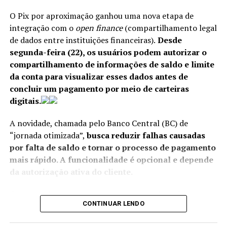
O Pix por aproximação ganhou uma nova etapa de
integração com o
open finance
(compartilhamento legal
ANÚNCIO
de dados entre instituições financeiras).
Desde
Políticas brasileiras
segunda-feira (22), os usuários podem autorizar o
compartilhamento de informações de saldo e limite
O tarifaço adotado pelo governo Trump baseou-se em
da conta para visualizar esses dados antes de
um processo conduzido pelo Escritório do
concluir um pagamento por meio de carteiras
Representante Comercial dos EUA (USTR, na sigla em
digitais.
Na avaliação do organismo, os avanços registrados desde
inglês), que alega que o Brasil detém práticas “desleais”
a última revisão, em 2018, foram relevantes,
A novidade, chamada pelo Banco Central (BC) de
no comércio com os norte-americanos.
porém persistem obstáculos que limitam a atuação da
“jornada otimizada”,
busca reduzir falhas causadas
autoridade monetária.
Os estadunidenses elencaram seis temas para
por falta de saldo e tornar o processo de pagamento
decidir sobre a taxação:
mais rápido. A funcionalidade é opcional e depende
“As autoridades demonstraram avanços substanciais,
da autorização ativa do cliente.
mas ainda enfrentam desafios – principalmente
pagamentos eletrônicos (pix) e regulação de redes
decorrentes de restrições de pessoal, falta de proteção
Com a mudança, ao conectar uma conta bancária a uma
sociais;
jurídica e limitações de autoridade legal.”
CONTINUAR LENDO
carteira digital ou autorizar movimentações
desmatamento ilegal;
automáticas via
open finance
, o consumidor poderá
O FMI afirma que essas limitações reduzem a