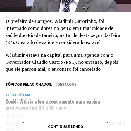
O
prefeito de Campos, Wladimir Garotinho, foi
internado como dores no peito em uma unidade de
saúde doo Rio de Janeiro, na tarde desta segunda-feira
(24). O estado de saúde é considerado estável.
Wladimir estava na capital para uma agenda com o
Governador Cláudio Castro (PSC), no entanto, depois
que ele passou mal, o encontro foi cancelado.
TÓPICOS RELACIONADOS:
DESTAQUE
ATÉ A PRÓXIMA
Covid: Vitória abre agendamento para vacinar
professores de 40 a 59 anos
NÃO PERCA
Real Noroeste bate o Rio Branco e conquista o Capixaba
CONTINUAR LENDO
pela 1ª vez