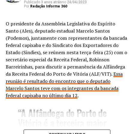
Publicado
3 anos atrás
no
24/04/2023
Por
Redação Informe 360
O presidente da Assembleia Legislativa do Espírito
Santo (Ales), deputado estadual Marcelo Santos
(Podemos), juntamente com representantes da bancada
federal capixaba e do Sindicato dos Exportadores do
Estado (Sindiex), se reúnem nesta terça-feira (25) com o
secretário especial da Receita Federal, Robinson
Barreirinhas, para discutir a permanência da Alfândega
da Receita Federal do Porto de Vitória (ALF/VIT).
Essa
reunião é resultado do encontro que o deputado
Marcelo Santos teve com os integrantes da bancada
federal capixaba no último dia 12
.
“A Alfândega do Porto de
Vitória é a terceira maior
em volume de importações