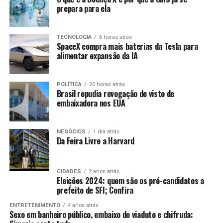
dentre eles o despacho aduaneiro de mercadorias,
prepara para ela
seriam direcionados à unidade do Rio de Janeiro. Por
isso, o presidente da Assembleia Legislativa e
TECNOLOGIA
6 horas atrás
representantes do Sindiex pleiteiam a suspensão das
SpaceX compra mais baterias da Tesla para
ações no âmbito da 7ª Região Fiscal (SRRF07) com vista
alimentar expansão da IA
Foto: Reprodução/instagram Mariana Mazelli
a regionalização de processos de trabalho e atividades da
Alfândega do Porto de Vitória/ES para a Alfândega da
POLÍTICA
20 horas atrás
Receita Federal do Brasil do Porto do Rio de Janeiro –
Brasil repudia revogação de visto de
ALF/RJO, de modo a não prejudicar o comércio exterior
embaixadora nos EUA
do estado.
NEGÓCIOS
1 dia atrás
Fonte:
Comunicação ALES
Por Redação web Ales,
Da Feira Livre a Harvard
com informações da assessoria de imprensa e
edição de
Nicolle Expósito
Foto:
Lucas S.
Costa/Arquivo Ales
CIDADES
2 anos atrás
Eleições 2024: quem são os pré-candidatos a
prefeito de SFI; Confira
ENTRETENIMENTO
4 anos atrás
ANÚNCIO
Sexo em banheiro público, embaixo do viaduto e chifruda: