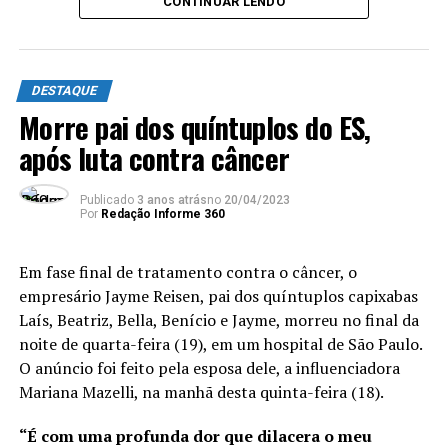
CONTINUAR LENDO
e a segunda maior em valor
médio de Declarações de
Importação (DI) no Brasil.
DESTAQUE
Além disso, a unidade é
Morre pai dos quíntuplos do ES,
após luta contra câncer
responsável pelo controle
de 22 instalações e
Publicado
3 anos atrás
no
20/04/2023
recintos alfandegados no
Por
Redação Informe 360
Espírito Santo e atuará em
Em fase final de tratamento contra o câncer, o
novos projetos portuários
empresário Jayme Reisen, pai dos quíntuplos capixabas
em execução, como o Porto
Laís, Beatriz, Bella, Benício e Jayme, morreu no final da
noite de quarta-feira (19), em um hospital de São Paulo.
da Imetame, com data de
O anúncio foi feito pela esposa dele, a influenciadora
início de operação para
Mariana Mazelli, na manhã desta quinta-feira (18).
2025. No ano passado, os
“É com uma profunda dor que dilacera o meu