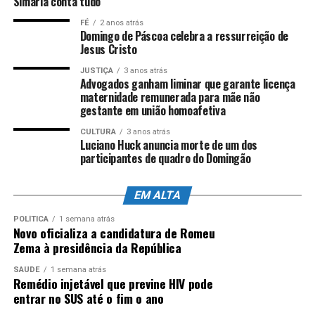
Simaria conta tudo
FÉ
2 anos atrás
Domingo de Páscoa celebra a ressurreição de
Jesus Cristo
JUSTIÇA
3 anos atrás
Advogados ganham liminar que garante licença
maternidade remunerada para mãe não
gestante em união homoafetiva
CULTURA
3 anos atrás
Luciano Huck anuncia morte de um dos
participantes de quadro do Domingão
EM ALTA
POLÍTICA
1 semana atrás
Novo oficializa a candidatura de Romeu
Zema à presidência da República
SAÚDE
1 semana atrás
Remédio injetável que previne HIV pode
entrar no SUS até o fim o ano