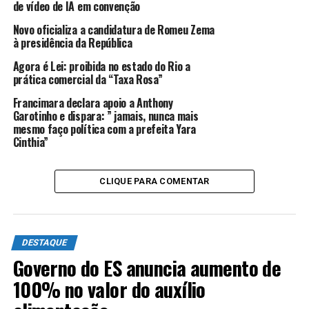
de vídeo de IA em convenção
Dessa forma, os vereadores Fernando Henrique da Silva
Novo oficializa a candidatura de Romeu Zema
Freire, conhecido com o Henrique Gouveia; Cláudio
à presidência da República
Campos de Moura, o Claudinho de Ivo; Marcelo Araújo
Agora é Lei: proibida no estado do Rio a
de Souza, o Marcelinho Pedreiro; e Lies Abrantes Abibe,
prática comercial da “Taxa Rosa”
tiveram seus diplomas cassados. Os quocientes eleitoral
Francimara declara apoio a Anthony
e partidário serão recalculados para excluir do universo
Garotinho e dispara: ” jamais, nunca mais
de votos válidos os que foram anulados.
mesmo faço política com a prefeita Yara
Cinthia”
ANÚNCIO
CLIQUE PARA COMENTAR
DESTAQUE
Governo do ES anuncia aumento de
Segundo o voto da relatora, desembargadora eleitoral
100% no valor do auxílio
Alessandra Bilac, o diretório municipal do PL em Silva