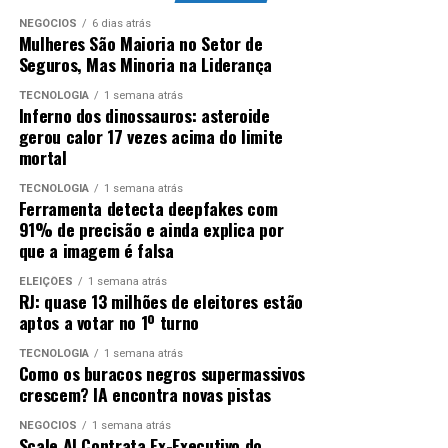
NEGÓCIOS
6 dias atrás
Mulheres São Maioria no Setor de
Seguros, Mas Minoria na Liderança
TECNOLOGIA
1 semana atrás
Inferno dos dinossauros: asteroide
gerou calor 17 vezes acima do limite
mortal
TECNOLOGIA
1 semana atrás
Ferramenta detecta deepfakes com
91% de precisão e ainda explica por
que a imagem é falsa
ELEIÇÕES
1 semana atrás
RJ: quase 13 milhões de eleitores estão
aptos a votar no 1º turno
TECNOLOGIA
1 semana atrás
Como os buracos negros supermassivos
crescem? IA encontra novas pistas
NEGÓCIOS
1 semana atrás
Scale AI Contrata Ex-Executivo do