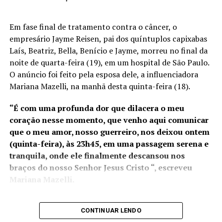
recintos alfandegados no
Espírito Santo e atuará em
ANÚNCIO
Em fase final de tratamento contra o câncer, o
novos projetos portuários
empresário Jayme Reisen, pai dos quíntuplos capixabas
em execução, como o Porto
Laís, Beatriz, Bella, Benício e Jayme, morreu no final da
noite de quarta-feira (19), em um hospital de São Paulo.
da Imetame, com data de
O anúncio foi feito pela esposa dele, a influenciadora
início de operação para
Mariana Mazelli, na manhã desta quinta-feira (18).
“Desejo sorte ao poder Executivo, prefeita [Maíra
2025. No ano passado, os
Branco Monteiro] e todos que compõem o poder
“É com uma profunda dor que dilacera o meu
portos capixabas
Executivo, e desejo sorte aos que vão entrar nessa casa.
coração nesse momento, que venho aqui comunicar
movimentaram R$ 35
Ser vereador em Silva Jardim não é fácil. Tratem os
que o meu amor, nosso guerreiro, nos deixou ontem
vereadores com carinho e com respeito. Que todos
(quinta-feira), às 23h45, em uma passagem serena e
bilhões em mercadorias e a
entendam a função do vereador. A gente não resolve, a
tranquila, onde ele finalmente descansou nos
possível transferência da
gente pede pra resolver. Silva Jardim tem jeito. Boa sorte
braços do nosso Senhor Jesus Cristo “, escreveu
Alfândega para o Rio de
para os cinco vereadores que ficam aqui e aos quatro que
Mariana Mazelli.
entram”.
Janeiro pode gerar
prejuízos à competitividade
CONTINUAR LENDO
Claudinho de Ivo disse que os quatro foram punidos
Jayme estava em fase final de
tratamento que só foi