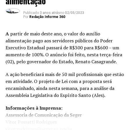
alimentação
Jardim teria requerido registro de candidata, “para tão
somente garantir o cumprimento, meramente formal,
Publicado
3 anos atrás
no
02/05/2023
da quota mínima de gênero e lograr êxito em obter o
Por
Redação Informe 360
registro dos candidatos do sexo masculino no certame
eleitoral”.
A
partir de maio deste ano, o valor do auxílio
alimentação pago aos servidores públicos do Poder
A desembargadora aponta que, além da votação
Executivo Estadual passará de R$300 para R$600 – um
inexpressiva, uma candidata do PL recebeu materiais
aumento de 100%. O anúncio foi feito, nesta terça-feira
gráficos de campanha e não comprovou a utilização, não
(02), pelo governador do Estado, Renato Casagrande.
fez atos de campanha, fez propaganda eleitoral nas
redes sociais para outros candidatos e apresentou
A ação beneficiará mais de 50 mil profissionais que estão
prestação de contas padronizada e sem movimentação
em atividade. O projeto de Lei com a proposta será
financeira.
encaminhado, ainda nesta semana, para a análise da
Assembleia Legislativa do Espírito Santo (Ales).
A
Agência Brasil
tenta contato com a regional da
legenda para obter um posicionamento sobre a decisão
Informações à Imprensa:
do TRE-RJ.
Assessoria de Comunicação da Seger
Vitor Possatti Rodrigues
Vereadores
vitor.rodrigues@seger.es.gov.br