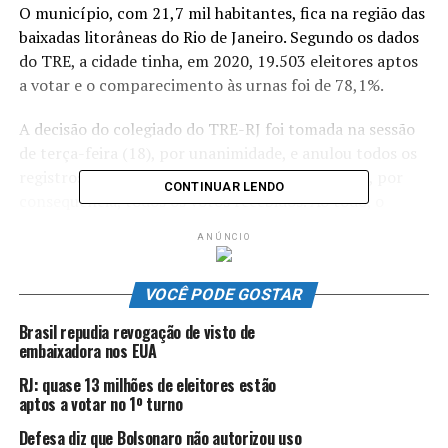
O município, com 21,7 mil habitantes, fica na região das
baixadas litorâneas do Rio de Janeiro. Segundo os dados
do TRE, a cidade tinha, em 2020, 19.503 eleitores aptos
a votar e o comparecimento às urnas foi de 78,1%.
A decisão do colegiado do TRE-RJ foi tomada na sessão
de terça-feira (18), por unanimidade, e anulou todos os
registros de candidatura apresentados pelo PL e, por
CONTINUAR LENDO
consequência, todos os votos recebidos. Ao todo, o
partido lançou 13 candidaturas ao cargo de vereador em
ANÚNCIO
Silva Jardim em 2020, sendo quatro mulheres. As três
menos votadas da legenda foram mulheres, que
VOCÊ PODE GOSTAR
receberam quatro, 11 e 65 votos.
Brasil repudia revogação de visto de
Com isso, os quatro parlamentares eleitos pelo partido
embaixadora nos EUA
em 2020 tiveram seus diplomas cassados. Na ocasião, o
RJ: quase 13 milhões de eleitores estão
PL recebeu um total de 2.910 votos para vereador e a
aptos a votar no 1º turno
Câmara Municipal tem nove vagas. Ainda cabe recurso
ao Tribunal Superior Eleitoral (TSE).
Defesa diz que Bolsonaro não autorizou uso