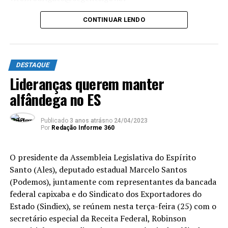
Na sessão ordinária de ontem (19) da Câmara Municipal
CONTINUAR LENDO
de Silva Jardim, os vereadores cassados se
pronunciaram. Marcelinho Pedreiro se defendeu
afirmando que não utilizou recursos do partido na
campanha.
DESTAQUE
Lideranças querem manter
alfândega no ES
ANÚNCIO
Publicado
3 anos atrás
no
24/04/2023
Por
Redação Informe 360
O presidente da Assembleia Legislativa do Espírito
Santo (Ales), deputado estadual Marcelo Santos
“Não me acovardei, fui até o final. Está aí o resultado:
(Podemos), juntamente com representantes da bancada
cassaram nosso mandato. Estou emocionado não por
federal capixaba e do Sindicato dos Exportadores do
que estou perdendo o mandato, mas porque honrei a
Estado (Sindiex), se reúnem nesta terça-feira (25) com o
minha palavra. Eu vou sair de cabeça em pé e vou voltar
secretário especial da Receita Federal, Robinson
mais forte ainda. Nós brigamos o tempo inteiro, não nos