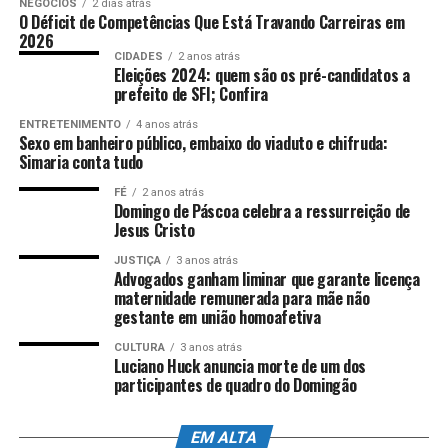
NEGÓCIOS
2 dias atrás
do estado.
O Déficit de Competências Que Está Travando Carreiras em
2026
TÓPICOS RELACIONADOS:
CASSAÇÃO DE MANDATO
Fonte:
Comunicação ALES
Por Redação web Ales,
CIDADES
2 anos atrás
DESTAQUE
JUSTIÇA ELEITORAL
POLITICA
Eleições 2024: quem são os pré-candidatos a
com informações da assessoria de imprensa e
RIO DE JANEIRO
SILVA JARDIM
TRE-RJ
VEREADORES
prefeito de SFI; Confira
edição de
Nicolle Expósito
Foto:
Lucas S.
ATÉ A PRÓXIMA
Costa/Arquivo Ales
ENTRETENIMENTO
4 anos atrás
Ex-deputado Roberto Jefferson está preso em Benfica
Sexo em banheiro público, embaixo do viaduto e chifruda:
Simaria conta tudo
NÃO PERCA
Mário Frias se enfurece após Lula defender direitos
FÉ
2 anos atrás
ANÚNCIO
Domingo de Páscoa celebra a ressurreição de
trabalhistas para profissionais de aplicativos
Jesus Cristo
JUSTIÇA
3 anos atrás
Advogados ganham liminar que garante licença
maternidade remunerada para mãe não
gestante em união homoafetiva
CULTURA
3 anos atrás
Luciano Huck anuncia morte de um dos
participantes de quadro do Domingão
EM ALTA