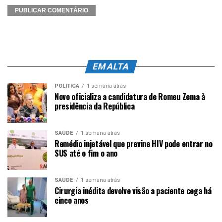
EM ALTA
POLÍTICA
1 semana atrás
Novo oficializa a candidatura de Romeu Zema à
presidência da República
SAÚDE
1 semana atrás
Remédio injetável que previne HIV pode entrar no
SUS até o fim o ano
SAÚDE
1 semana atrás
Cirurgia inédita devolve visão a paciente cega há
cinco anos