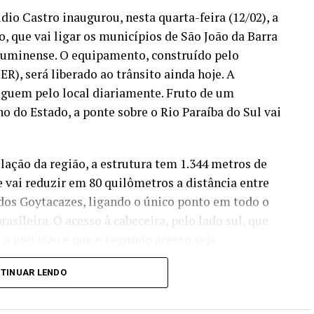
dio Castro inaugurou, nesta quarta-feira (12/02), a
ANÚNCIO
, que vai ligar os municípios de São João da Barra
Fluminense. O equipamento, construído pelo
, será liberado ao trânsito ainda hoje. A
feguem pelo local diariamente. Fruto de um
 do Estado, a ponte sobre o Rio Paraíba do Sul vai
ação da região, a estrutura tem 1.344 metros de
 vai reduzir em 80 quilômetros a distância entre
dos Goytacazes, ligando o único ponto em todo o
rasileira. O acesso à cabeceira, pelo lado sul, que
e a previsão é que o segundo acesso seja
TINUAR LENDO
tado e, principalmente, para os moradores desta
ação é uma realização de um sonho aguardado há