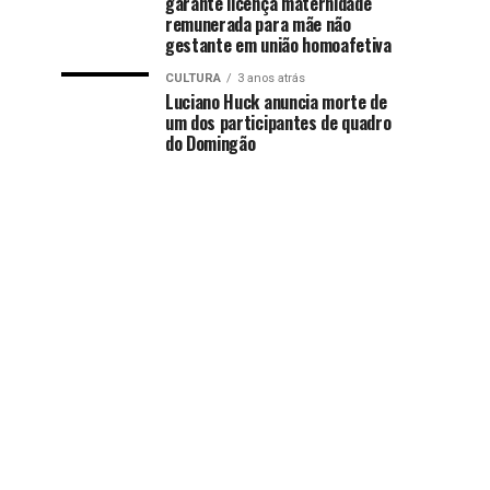
garante licença maternidade
remunerada para mãe não
gestante em união homoafetiva
CULTURA
3 anos atrás
Luciano Huck anuncia morte de
um dos participantes de quadro
do Domingão