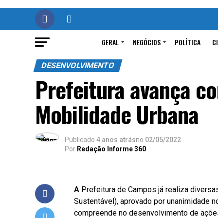
GERAL
NEGÓCIOS
POLÍTICA
C
DESENVOLVIMENTO
Prefeitura avança c
Mobilidade Urbana
Publicado
4 anos atrás
no
02/05/2022
Por
Redação Informe 360
A
Prefeitura de Campos já realiza divers
Sustentável), aprovado por unanimidade no
compreende no desenvolvimento de ações p