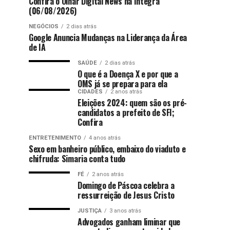
Confira o Olhar Digital News na íntegra
(06/08/2026)
NEGÓCIOS
2 dias atrás
Google Anuncia Mudanças na Liderança da Área
de IA
SAÚDE
2 dias atrás
O que é a Doença X e por que a
OMS já se prepara para ela
CIDADES
2 anos atrás
Eleições 2024: quem são os pré-
candidatos a prefeito de SFI;
Confira
ENTRETENIMENTO
4 anos atrás
Sexo em banheiro público, embaixo do viaduto e
chifruda: Simaria conta tudo
FÉ
2 anos atrás
Domingo de Páscoa celebra a
ressurreição de Jesus Cristo
JUSTIÇA
3 anos atrás
Advogados ganham liminar que