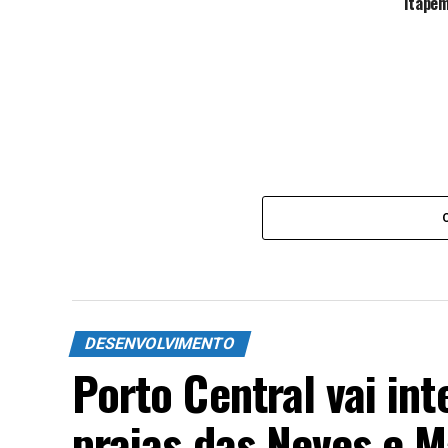
Itapem
DESENVOLVIMENTO
Porto Central vai int
praias das Neves e 