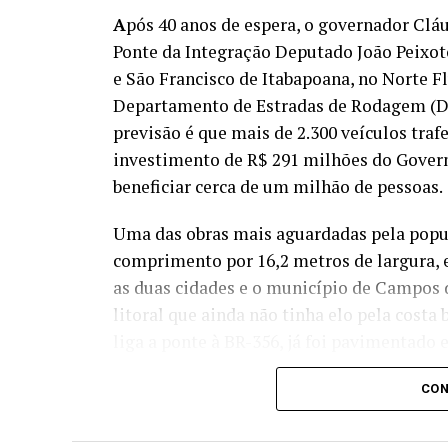
A
pós 40 anos de espera, o governador Cláu
Ponte da Integração Deputado João Peixoto
e São Francisco de Itabapoana, no Norte 
Departamento de Estradas de Rodagem (DER)
previsão é que mais de 2.300 veículos tra
investimento de R$ 291 milhões do Governo
beneficiar cerca de um milhão de pessoas.
Uma das obras mais aguardadas pela popul
comprimento por 16,2 metros de largura, e
as duas cidades e o município de Campos 
litoral que ainda não tinha elo pela costa b
liga a ponte à BR-356, já foi pavimentado 
completamente asfaltado até abril.
CON
– Hoje é um dia histórico para o nosso es
região. A inauguração da Ponte da Integr