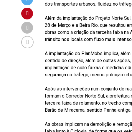
dos transportes urbanos, fluidez no tráfeg
Além da implantação do Projeto Norte Sul,
28 de Março e a Beira Rio, que resultou em
obras como a criação da terceira faixa na
trânsito nos locais com fluxo mais intenso
A implantação do PlanMobs implica, além 
sentido de direção, além de outras ações,
implantação de ciclo faixas e medidas e
segurança no tráfego, menos poluição urba
Após as intervenções num conjunto de rua
formam o Corredor Norte Sul, a prefeitura 
terceira faixa de rolamento, no trecho c
Barão de Miracema, sentido Penha-antiga E
As obras implicam na demolição e remoção 
faixa junto à Ciclovia, de forma que os v