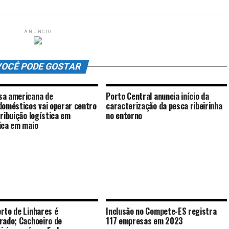
ANÚNCIO
OCÊ PODE GOSTAR
a americana de
Porto Central anuncia início da
domésticos vai operar centro
caracterização da pesca ribeirinha
tribuição logística em
no entorno
ica em maio
rto de Linhares é
Inclusão no Compete-ES registra
rado; Cachoeiro de
117 empresas em 2023