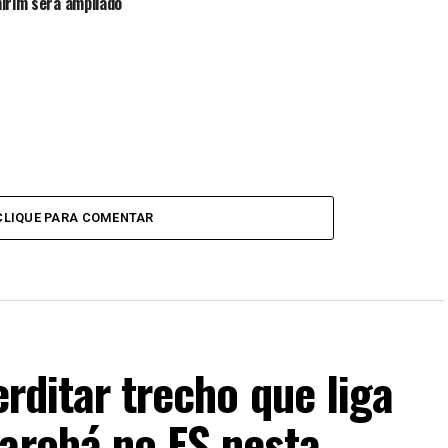
irim será ampliado
CLIQUE PARA COMENTAR
erditar trecho que liga
Marobá no ES nesta