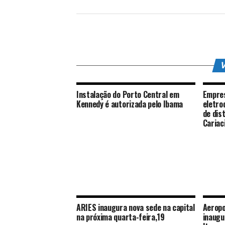
V
Instalação do Porto Central em
Empres
Kennedy é autorizada pelo Ibama
eletro
de dis
Cariac
ARIES inaugura nova sede na capital
Aeropo
na próxima quarta-feira,19
inaugu