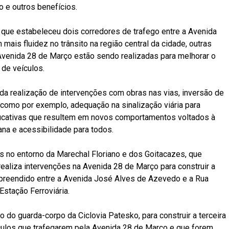
o e outros benefícios.
 que estabeleceu dois corredores de trafego entre a Avenida
 mais fluidez no trânsito na região central da cidade, outras
 Avenida 28 de Março estão sendo realizadas para melhorar o
 de veículos.
da realização de intervenções com obras nas vias, inversão de
 como por exemplo, adequação na sinalização viária para
ducativas que resultem em novos comportamentos voltados à
na e acessibilidade para todos.
s no entorno da Marechal Floriano e dos Goitacazes, que
realiza intervenções na Avenida 28 de Março para construir a
ompreendido entre a Avenida José Alves de Azevedo e a Rua
stação Ferroviária.
do guarda-corpo da Ciclovia Patesko, para construir a terceira
eículos que trafegarem pela Avenida 28 de Março e que forem