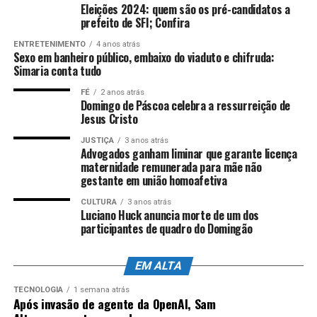
Eleições 2024: quem são os pré-candidatos a
prefeito de SFI; Confira
ENTRETENIMENTO
4 anos atrás
Sexo em banheiro público, embaixo do viaduto e chifruda:
Simaria conta tudo
FÉ
2 anos atrás
Domingo de Páscoa celebra a ressurreição de
Jesus Cristo
JUSTIÇA
3 anos atrás
Advogados ganham liminar que garante licença
maternidade remunerada para mãe não
gestante em união homoafetiva
CULTURA
3 anos atrás
Luciano Huck anuncia morte de um dos
participantes de quadro do Domingão
EM ALTA
TECNOLOGIA
1 semana atrás
Após invasão de agente da OpenAI, Sam