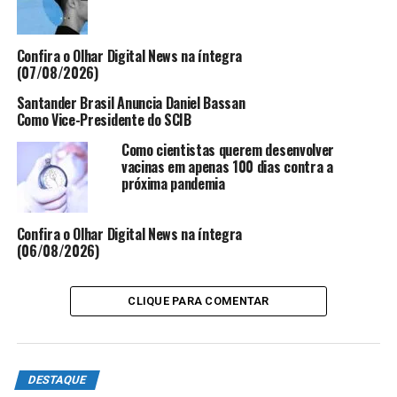
Janeiro
sobre a vinda dos traficantes para Vitória.
Segundo a PF, foi possível identificar o casal na sexta-
Confira o Olhar Digital News na íntegra
feira (9) e o local onde eles estavam. Os agentes foram
(07/08/2026)
até o local e encontraram 23 pacotes com
Santander Brasil Anuncia Daniel Bassan
aproximadamente 35 kg de cocaína cada um, num total
Como Vice-Presidente do SCIB
de 785 kg.
Como cientistas querem desenvolver
vacinas em apenas 100 dias contra a
Ainda de acordo com a Polícia Federal, o casal veio do
próxima pandemia
Rio de Janeiro sem a droga e a origem do material ainda
está sendo investigada.
Confira o Olhar Digital News na íntegra
(06/08/2026)
A PF disse que o casal vai ser autuado em flagrante por
tráfico de drogas. Os nomes dos presos não foram
divulgados.
CLIQUE PARA COMENTAR
ANÚNCIO
DESTAQUE