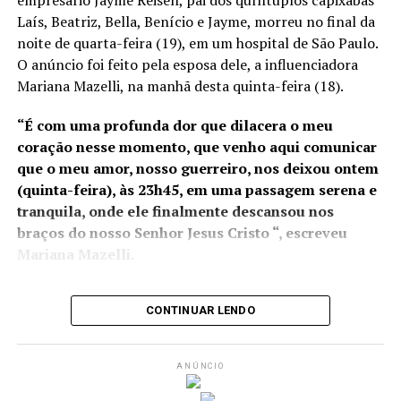
possível transferência da
Laís, Beatriz, Bella, Benício e Jayme, morreu no final da
Alfândega para o Rio de
noite de quarta-feira (19), em um hospital de São Paulo.
Janeiro pode gerar
O anúncio foi feito pela esposa dele, a influenciadora
Mariana Mazelli, na manhã desta quinta-feira (18).
prejuízos à competitividade
do estado”, afirmou o
“É com uma profunda dor que dilacera o meu
coração nesse momento, que venho aqui comunicar
presidente da Assembleia
que o meu amor, nosso guerreiro, nos deixou ontem
Legislativa.
(quinta-feira), às 23h45, em uma passagem serena e
tranquila, onde ele finalmente descansou nos
braços do nosso Senhor Jesus Cristo “, escreveu
Diante desses números e da relevância da alfândega para
Mariana Mazelli.
o comércio exterior do estado, Marcelo Santos
considera prejudicial o processo de regionalização
proposto, no qual diversos processos de trabalho,
CONTINUAR LENDO
Jayme estava em fase final de
tratamento que só foi
dentre eles o despacho aduaneiro de mercadorias,
possível graças a uma vaquinha online iniciada por
seriam direcionados à unidade do Rio de Janeiro. Por
Mariana
, para a realização de um procedimento de
isso, o presidente da Assembleia Legislativa e
ANÚNCIO
transplante de células conhecido como “Car-T Cell
representantes do Sindiex pleiteiam a suspensão das
Therapy”, com material colhido no Brasil, mas