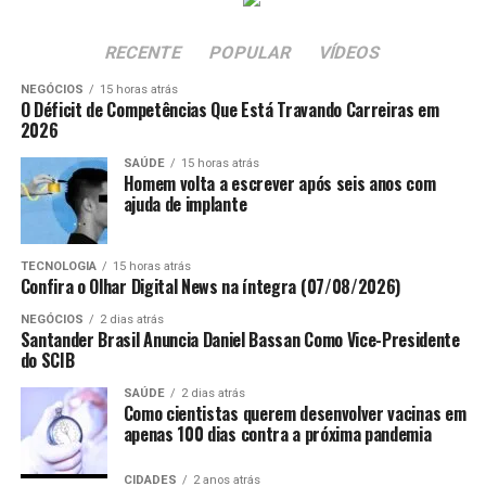
ações no âmbito da 7ª Região Fiscal (SRRF07) com vista
manipulado em um laboratório nos Estados Unidos.
a regionalização de processos de trabalho e atividades da
RECENTE
POPULAR
VÍDEOS
Alfândega do Porto de Vitória/ES para a Alfândega da
Receita Federal do Brasil do Porto do Rio de Janeiro –
NEGÓCIOS
15 horas atrás
O Déficit de Competências Que Está Travando Carreiras em
ALF/RJO, de modo a não prejudicar o comércio exterior
2026
do estado.
SAÚDE
15 horas atrás
Homem volta a escrever após seis anos com
Fonte:
Comunicação ALES
Por Redação web Ales,
ajuda de implante
com informações da assessoria de imprensa e
edição de
Nicolle Expósito
Foto:
Lucas S.
TECNOLOGIA
15 horas atrás
Costa/Arquivo Ales
Confira o Olhar Digital News na íntegra (07/08/2026)
Foto: Reprodução/instagram Mariana Mazelli
NEGÓCIOS
2 dias atrás
Santander Brasil Anuncia Daniel Bassan Como Vice-Presidente
ANÚNCIO
do SCIB
SAÚDE
2 dias atrás
Como cientistas querem desenvolver vacinas em
apenas 100 dias contra a próxima pandemia
CIDADES
2 anos atrás