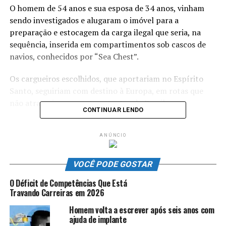
O homem de 54 anos e sua esposa de 34 anos, vinham
sendo investigados e alugaram o imóvel para a
preparação e estocagem da carga ilegal que seria, na
sequência, inserida em compartimentos sob cascos de
navios, conhecidos por “Sea Chest”.
Os cargueiros escolhidos, que aportariam no Espírito
Santo, seguiriam com destino à Europa, em rotas que
não atracariam em outros portos do Brasil.
CONTINUAR LENDO
ANÚNCIO
ANÚNCIO
VOCÊ PODE GOSTAR
O Déficit de Competências Que Está
Travando Carreiras em 2026
Homem volta a escrever após seis anos com
A Polícia Federal no ES foi alertada pela PF no
Rio de
ajuda de implante