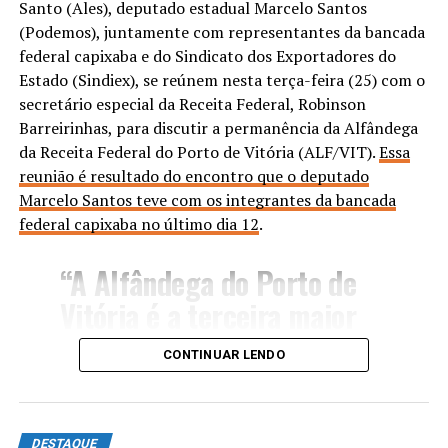
Santo (Ales), deputado estadual Marcelo Santos
(Podemos), juntamente com representantes da bancada
federal capixaba e do Sindicato dos Exportadores do
Estado (Sindiex), se reúnem nesta terça-feira (25) com o
secretário especial da Receita Federal, Robinson
Barreirinhas, para discutir a permanência da Alfândega
da Receita Federal do Porto de Vitória (ALF/VIT).
Essa
reunião é resultado do encontro que o deputado
Marcelo Santos teve com os integrantes da bancada
federal capixaba no último dia 12
.
“A Alfândega do Porto de
Vitória é a terceira maior
em volume de importações
CONTINUAR LENDO
e a segunda maior em valor
médio de Declarações de
Importação (DI) no Brasil.
DESTAQUE