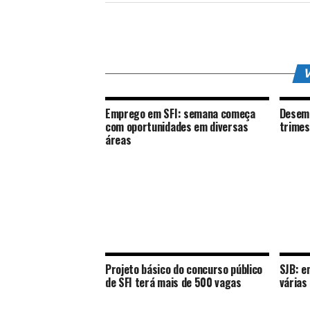
V
Emprego em SFI: semana começa
Desemp
com oportunidades em diversas
trimes
áreas
Projeto básico do concurso público
SJB: e
de SFI terá mais de 500 vagas
várias