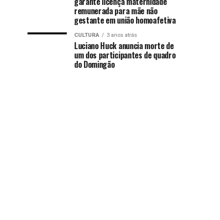
garante licença maternidade
remunerada para mãe não
gestante em união homoafetiva
CULTURA
3 anos atrás
Luciano Huck anuncia morte de
um dos participantes de quadro
do Domingão