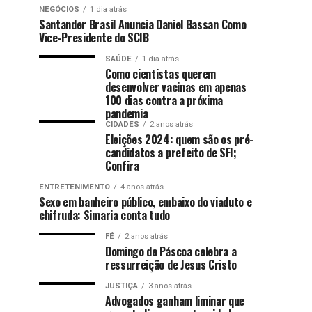
NEGÓCIOS
1 dia atrás
Santander Brasil Anuncia Daniel Bassan Como
Vice-Presidente do SCIB
SAÚDE
1 dia atrás
Como cientistas querem
desenvolver vacinas em apenas
100 dias contra a próxima
pandemia
CIDADES
2 anos atrás
Eleições 2024: quem são os pré-
candidatos a prefeito de SFI;
Confira
ENTRETENIMENTO
4 anos atrás
Sexo em banheiro público, embaixo do viaduto e
chifruda: Simaria conta tudo
FÉ
2 anos atrás
Domingo de Páscoa celebra a
ressurreição de Jesus Cristo
JUSTIÇA
3 anos atrás
Advogados ganham liminar que