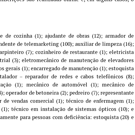
e de cozinha (1); ajudante de obras (12); armador de
endente de telemarketing (100); auxiliar de limpeza (16);
rpinteiro (7); cozinheiro de restaurante (1); eletricista
strial (3); eletromecânico de manutenção de elevadores
s gerais (1); encarregado de manutenção (1); estoquista
stalador – reparador de redes e cabos telefônicos (8);
ração (1); mecânico de automóvel (1); mecânico de
; operador de betoneira (2); pedreiro (7); representante
r de vendas comercial (1); técnico de enfermagem (1);
(1); técnico em instalação de sistemas ópticos (10); e
vamente para pessoas com deficiência: estoquista (20) e