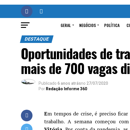
GERAL
NEGÓCIOS
POLÍTICA
C
DESTAQUE
Oportunidades de tra
mais de 700 vagas di
Publicado
6 anos atrás
no
27/07/2020
Por
Redação Informe 360
E
m tempos de crise, é preciso fica
trabalho. A semana começou com
Vitória
. Por conta da pandemia, as 