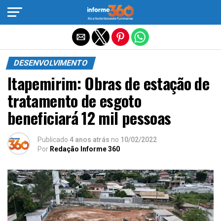
Sair da versão mobile
DESENVOLVIMENTO
Itapemirim: Obras de estação de
tratamento de esgoto
beneficiará 12 mil pessoas
Publicado
4 anos atrás
no
10/02/2022
Por
Redação Informe 360