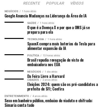
RECENTE
POPULAR
VÍDEOS
Diante desses números e da relevância da alfândega para
NEGÓCIOS
1 hora atrás
o comércio exterior do estado, Marcelo Santos
Google Anuncia Mudanças na Liderança da Área de IA
considera prejudicial o processo de regionalização
SAÚDE
1 hora atrás
proposto, no qual diversos processos de trabalho,
O que é a Doença X e por que a OMS já se
dentre eles o despacho aduaneiro de mercadorias,
prepara para ela
seriam direcionados à unidade do Rio de Janeiro. Por
TECNOLOGIA
1 hora atrás
isso, o presidente da Assembleia Legislativa e
SpaceX compra mais baterias da Tesla para
alimentar expansão da IA
representantes do Sindiex pleiteiam a suspensão das
ações no âmbito da 7ª Região Fiscal (SRRF07) com vista
POLÍTICA
15 horas atrás
Foto: Reprodução/instagram Mariana Mazelli
a regionalização de processos de trabalho e atividades da
Brasil repudia revogação de visto de
embaixadora nos EUA
Alfândega do Porto de Vitória/ES para a Alfândega da
Receita Federal do Brasil do Porto do Rio de Janeiro –
NEGÓCIOS
1 dia atrás
Da Feira Livre a Harvard
ALF/RJO, de modo a não prejudicar o comércio exterior
CIDADES
2 anos atrás
do estado.
Eleições 2024: quem são os pré-candidatos a
prefeito de SFI; Confira
Fonte:
Comunicação ALES
Por Redação web Ales,
ENTRETENIMENTO
4 anos atrás
com informações da assessoria de imprensa e
Sexo em banheiro público, embaixo do viaduto e chifruda:
edição de
Nicolle Expósito
Foto:
Lucas S.
Simaria conta tudo