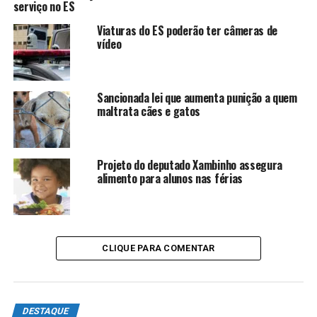
serviço no ES
família. “Os parques públicos municipais são bastante
frequentados por crianças de todas as idades. E não
Viaturas do ES poderão ter câmeras de
queremos que elas assistam a esses exemplos,
vídeo
transmitindo para as nossas famílias e futuras gerações,
pois sabemos sobre os malefícios que o fumo pode
causar”, diz.
Sancionada lei que aumenta punição a quem
maltrata cães e gatos
ANÚNCIO
Projeto do deputado Xambinho assegura
alimento para alunos nas férias
CLIQUE PARA COMENTAR
Wanderson Marinho (PSC) acrescenta ainda que, entre
outros danos, fumar também gera sujeira nos parques,
custo para o município com limpeza e oferece risco de
incêndios, dependendo dos locais.
DESTAQUE