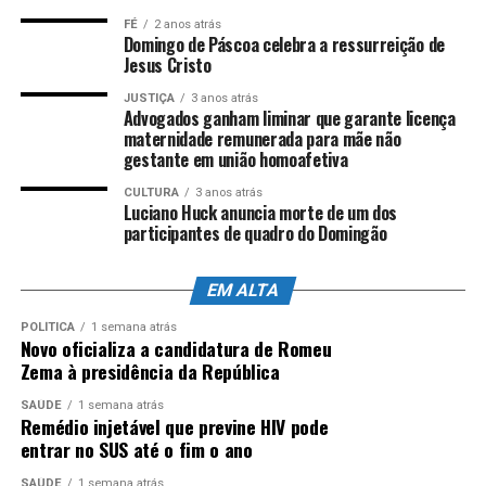
Costa/Arquivo Ales
FÉ
2 anos atrás
Domingo de Páscoa celebra a ressurreição de
Jesus Cristo
ANÚNCIO
JUSTIÇA
3 anos atrás
Advogados ganham liminar que garante licença
maternidade remunerada para mãe não
gestante em união homoafetiva
CULTURA
3 anos atrás
Luciano Huck anuncia morte de um dos
participantes de quadro do Domingão
EM ALTA
POLÍTICA
1 semana atrás
Novo oficializa a candidatura de Romeu
Zema à presidência da República
SAÚDE
1 semana atrás
Remédio injetável que previne HIV pode
entrar no SUS até o fim o ano
SAÚDE
1 semana atrás