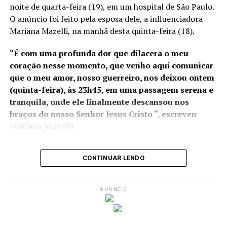
noite de quarta-feira (19), em um hospital de São Paulo.
da Imetame, com data de
O anúncio foi feito pela esposa dele, a influenciadora
início de operação para
Mariana Mazelli, na manhã desta quinta-feira (18).
2025. No ano passado, os
“É com uma profunda dor que dilacera o meu
portos capixabas
coração nesse momento, que venho aqui comunicar
movimentaram R$ 35
que o meu amor, nosso guerreiro, nos deixou ontem
(quinta-feira), às 23h45, em uma passagem serena e
bilhões em mercadorias e a
tranquila, onde ele finalmente descansou nos
possível transferência da
braços do nosso Senhor Jesus Cristo “, escreveu
Alfândega para o Rio de
Mariana Mazelli.
Janeiro pode gerar
prejuízos à competitividade
CONTINUAR LENDO
Jayme estava em fase final de
tratamento que só foi
possível graças a uma vaquinha online iniciada por
do estado”, afirmou o
Mariana
, para a realização de um procedimento de
presidente da Assembleia
ANÚNCIO
transplante de células conhecido como “Car-T Cell
Legislativa.
Therapy”, com material colhido no Brasil, mas
manipulado em um laboratório nos Estados Unidos.