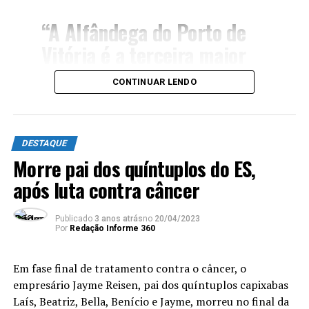
“A Alfândega do Porto de
Vitória é a terceira maior
em volume de importações
CONTINUAR LENDO
e a segunda maior em valor
médio de Declarações de
Importação (DI) no Brasil.
DESTAQUE
Além disso, a unidade é
Morre pai dos quíntuplos do ES,
após luta contra câncer
responsável pelo controle
de 22 instalações e
Publicado
3 anos atrás
no
20/04/2023
recintos alfandegados no
Por
Redação Informe 360
Espírito Santo e atuará em
Em fase final de tratamento contra o câncer, o
novos projetos portuários
empresário Jayme Reisen, pai dos quíntuplos capixabas
em execução, como o Porto
Laís, Beatriz, Bella, Benício e Jayme, morreu no final da