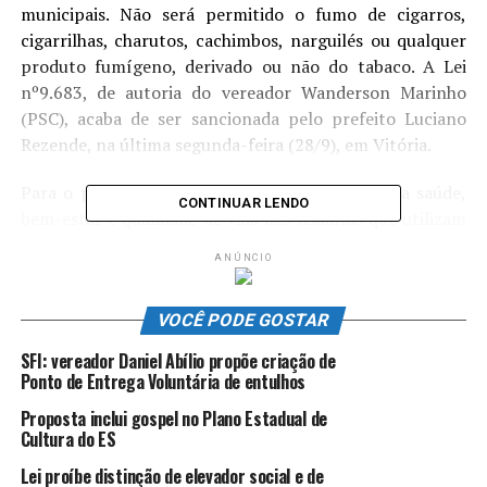
municipais. Não será permitido o fumo de cigarros,
cigarrilhas, charutos, cachimbos, narguilés ou qualquer
produto fumígeno, derivado ou não do tabaco. A Lei
nº9.683, de autoria do vereador Wanderson Marinho
(PSC), acaba de ser sancionada pelo prefeito Luciano
Rezende, na última segunda-feira (28/9), em Vitória.
Para o parlamentar, a Lei visa à preservação da saúde,
CONTINUAR LENDO
bem-estar e qualidade de vida dos usuários que utilizam
os parques públicos da cidade para a prática de
ANÚNCIO
atividades físicas, encontros em famílias e lazer. “Só
queremos que a fumaça, que é prejudicial à saúde, não
VOCÊ PODE GOSTAR
chegue às crianças e pessoas que utilizam esses espaços,
causando incômodos e possíveis doenças respiratórias”,
SFI: vereador Daniel Abílio propõe criação de
afirma Wanderson Marinho (PSC).
Ponto de Entrega Voluntária de entulhos
Proposta inclui gospel no Plano Estadual de
Ele ressalta que o uso do cigarro não combina com esses
Cultura do ES
ambientes para momentos saudáveis, como promoção
da saúde, entretenimento e confraternização em
Lei proíbe distinção de elevador social e de