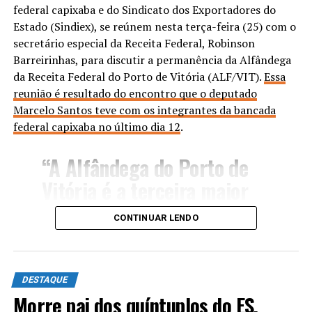
federal capixaba e do Sindicato dos Exportadores do
Estado (Sindiex), se reúnem nesta terça-feira (25) com o
secretário especial da Receita Federal, Robinson
Barreirinhas, para discutir a permanência da Alfândega
da Receita Federal do Porto de Vitória (ALF/VIT).
Essa
reunião é resultado do encontro que o deputado
Marcelo Santos teve com os integrantes da bancada
federal capixaba no último dia 12
.
“A Alfândega do Porto de
Vitória é a terceira maior
em volume de importações
CONTINUAR LENDO
e a segunda maior em valor
médio de Declarações de
Importação (DI) no Brasil.
DESTAQUE
Além disso, a unidade é
Morre pai dos quíntuplos do ES,