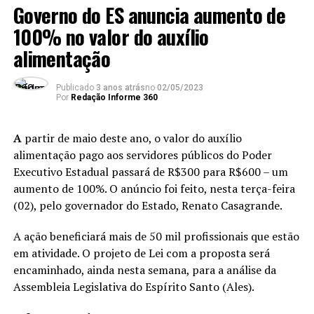
Governo do ES anuncia aumento de
espancada e estuprada.
100% no valor do auxílio
A polícia foi chamada e a mãe, então, confessou que o
alimentação
marido dela havia agredido a menina.
Publicado
3 anos atrás
no
02/05/2023
A mulher contou que no dia da agressão o homem pediu
Por
Redação Informe 360
para a menina buscar uma gaiola com um pássaro no
quintal da casa onde a família mora. No entanto, a
A
partir de maio deste ano, o valor do auxílio
menina deixou a ave fugir. Irritado pela fuga do pássaro,
alimentação pago aos servidores públicos do Poder
o marido agrediu a criança até que ela desmaiasse.
Executivo Estadual passará de R$300 para R$600 – um
aumento de 100%. O anúncio foi feito, nesta terça-feira
(02), pelo governador do Estado, Renato Casagrande.
ANÚNCIO
A ação beneficiará mais de 50 mil profissionais que estão
em atividade. O projeto de Lei com a proposta será
encaminhado, ainda nesta semana, para a análise da
Assembleia Legislativa do Espírito Santo (Ales).