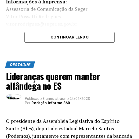
Fonte: g1.globo.com
Informações à Imprensa:
Foto: Reprodução / TV Gazeta
Assessoria de Comunicação da Seger
Vitor Possatti Rodrigues
vitor.rodrigues@seger.es.gov.br
TÓPICOS RELACIONADOS:
DESTAQUE
ECOPORANGA
ESTUPRO
CONTINUAR LENDO
ATÉ A PRÓXIMA
Vitória retoma aulas presenciais de todos os níveis de
ensino
NÃO PERCA
DESTAQUE
Dia Livre de Impostos em Campos promete até 70% de
Lideranças querem manter
descontos
alfândega no ES
Publicado
3 anos atrás
no
24/04/2023
Por
Redação Informe 360
O presidente da Assembleia Legislativa do Espírito
Santo (Ales), deputado estadual Marcelo Santos
(Podemos), juntamente com representantes da bancada