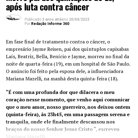
após luta contra câncer
responsável pelo controle
de 22 instalações e
Publicado
3 anos atrás
no
20/04/2023
recintos alfandegados no
Por
Redação Informe 360
Espírito Santo e atuará em
Em fase final de tratamento contra o câncer, o
novos projetos portuários
empresário Jayme Reisen, pai dos quíntuplos capixabas
em execução, como o Porto
Laís, Beatriz, Bella, Benício e Jayme, morreu no final da
noite de quarta-feira (19), em um hospital de São Paulo.
da Imetame, com data de
O anúncio foi feito pela esposa dele, a influenciadora
início de operação para
Mariana Mazelli, na manhã desta quinta-feira (18).
2025. No ano passado, os
“É com uma profunda dor que dilacera o meu
portos capixabas
coração nesse momento, que venho aqui comunicar
movimentaram R$ 35
que o meu amor, nosso guerreiro, nos deixou ontem
(quinta-feira), às 23h45, em uma passagem serena e
bilhões em mercadorias e a
tranquila, onde ele finalmente descansou nos
possível transferência da
braços do nosso Senhor Jesus Cristo “, escreveu
Mariana Mazelli.