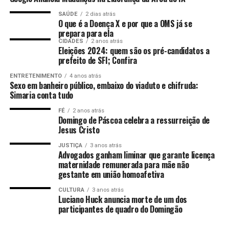
Alfândega do Porto de Vitória/ES para a Alfândega da
SAÚDE
2 dias atrás
Receita Federal do Brasil do Porto do Rio de Janeiro –
O que é a Doença X e por que a OMS já se
prepara para ela
ALF/RJO, de modo a não prejudicar o comércio exterior
CIDADES
2 anos atrás
do estado.
Eleições 2024: quem são os pré-candidatos a
prefeito de SFI; Confira
Fonte:
Comunicação ALES
Por Redação web Ales,
ENTRETENIMENTO
4 anos atrás
com informações da assessoria de imprensa e
Sexo em banheiro público, embaixo do viaduto e chifruda:
edição de
Nicolle Expósito
Foto:
Lucas S.
Simaria conta tudo
Costa/Arquivo Ales
FÉ
2 anos atrás
Domingo de Páscoa celebra a ressurreição de
Jesus Cristo
ANÚNCIO
JUSTIÇA
3 anos atrás
Advogados ganham liminar que garante licença
maternidade remunerada para mãe não
gestante em união homoafetiva
CULTURA
3 anos atrás
Luciano Huck anuncia morte de um dos
participantes de quadro do Domingão