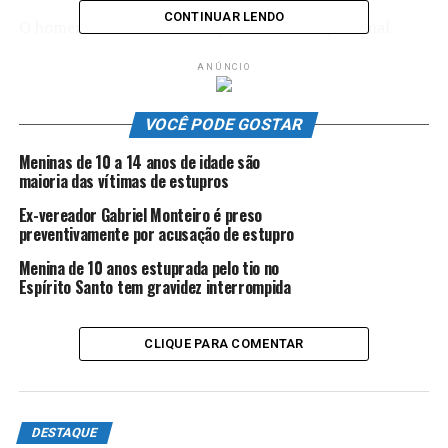
CONTINUAR LENDO
O homem foi encaminhado para o sistema prisional.
ANÚNCIO
ANÚNCIO
VOCÊ PODE GOSTAR
Meninas de 10 a 14 anos de idade são
maioria das vítimas de estupros
Ex-vereador Gabriel Monteiro é preso
preventivamente por acusação de estupro
O caso de estupro e agressão foi descoberto na
Menina de 10 anos estuprada pelo tio no
madrugada da última sexta-feira (14), quando a menina
Espírito Santo tem gravidez interrompida
deu entrada em um hospital de Ecoporanga com lesões
no corpo e crises convulsivas. Inicialmente, a mãe da
CLIQUE PARA COMENTAR
criança relatou que ela havia caído de bicicleta.
Por causa do quadro de saúde, a menina foi transferida
para tratamento no hospital de Barra de São Francisco.
DESTAQUE
Lá, a equipe médica verificou que a criança havia sido