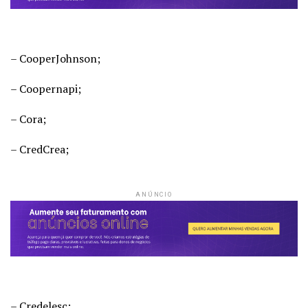
– CooperJohnson;
– Coopernapi;
– Cora;
– CredCrea;
ANÚNCIO
– Credelesc;