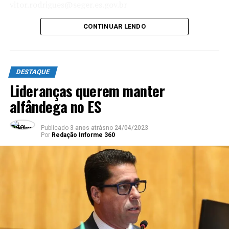
vitor.rodrigues@seger.es.gov.br
CONTINUAR LENDO
DESTAQUE
Lideranças querem manter
alfândega no ES
Publicado
3 anos atrás
no
24/04/2023
Por
Redação Informe 360