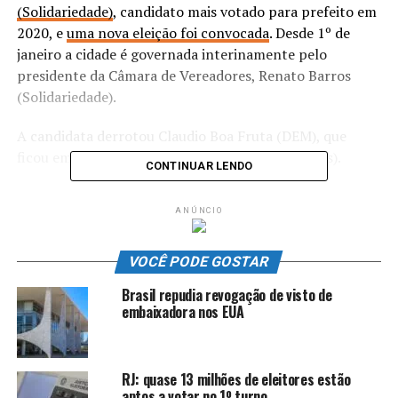
(Solidariedade)
, candidato mais votado para prefeito em
2020, e
uma nova eleição foi convocada
. Desde 1º de
janeiro a cidade é governada interinamente pelo
presidente da Câmara de Vereadores, Renato Barros
(Solidariedade).
A candidata derrotou Claudio Boa Fruta (DEM), que
ficou em segundo lugar com 42,51% (3.257 votos).
CONTINUAR LENDO
A eleição em Boa Esperança teve 2,79% de abstenção,
ANÚNCIO
1,06% votos brancos e 1,73% votos nulos.
VOCÊ PODE GOSTAR
ANÚNCIO
Brasil repudia revogação de visto de
embaixadora nos EUA
RJ: quase 13 milhões de eleitores estão
aptos a votar no 1º turno