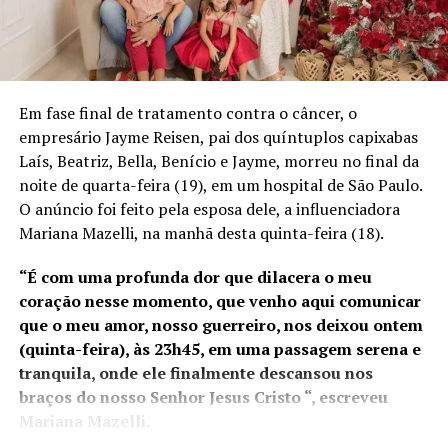
2025. No ano passado, os
portos capixabas
movimentaram R$ 35
bilhões em mercadorias e a
Em fase final de tratamento contra o câncer, o
empresário Jayme Reisen, pai dos quíntuplos capixabas
possível transferência da
Laís, Beatriz, Bella, Benício e Jayme, morreu no final da
Alfândega para o Rio de
noite de quarta-feira (19), em um hospital de São Paulo.
Janeiro pode gerar
O anúncio foi feito pela esposa dele, a influenciadora
Mariana Mazelli, na manhã desta quinta-feira (18).
prejuízos à competitividade
do estado”, afirmou o
“É com uma profunda dor que dilacera o meu
coração nesse momento, que venho aqui comunicar
presidente da Assembleia
que o meu amor, nosso guerreiro, nos deixou ontem
Legislativa.
(quinta-feira), às 23h45, em uma passagem serena e
tranquila, onde ele finalmente descansou nos
braços do nosso Senhor Jesus Cristo “, escreveu
Diante desses números e da relevância da alfândega para
Mariana Mazelli.
o comércio exterior do estado, Marcelo Santos