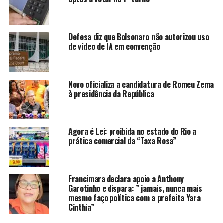
Fernanda tem 36 anos, é casada, tem ensino superior
completo e declara ao TSE a ocupação de enfermeira.
Ele tem um patrimônio declarado de R$ 33.000.
Defesa diz que Bolsonaro não autorizou uso
de vídeo de IA em convenção
O vice é Leandro da Associação (PDT), que tem 40 anos.
Os dois fazem parte da coligação Boa Esperança Para
Novo oficializa a candidatura de Romeu Zema
Todos.
à presidência da República
Veja o resultado após o fim da apuração:
Agora é Lei: proibida no estado do Rio a
prática comercial da “Taxa Rosa”
ANÚNCIO
Francimara declara apoio a Anthony
Garotinho e dispara: ” jamais, nunca mais
mesmo faço política com a prefeita Yara
Cinthia”