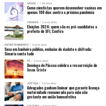
SAÚDE
1 dia atrás
Como cientistas querem desenvolver vacinas em
apenas 100 dias contra a próxima pandemia
CIDADES
2 anos atrás
Eleições 2024: quem são os pré-candidatos a
prefeito de SFI; Confira
ENTRETENIMENTO
4 anos atrás
Sexo em banheiro público, embaixo do viaduto e chifruda:
Simaria conta tudo
FÉ
2 anos atrás
Domingo de Páscoa celebra a ressurreição de
Jesus Cristo
JUSTIÇA
3 anos atrás
Advogados ganham liminar que garante licença
maternidade remunerada para mãe não
gestante em união homoafetiva
CULTURA
3 anos atrás