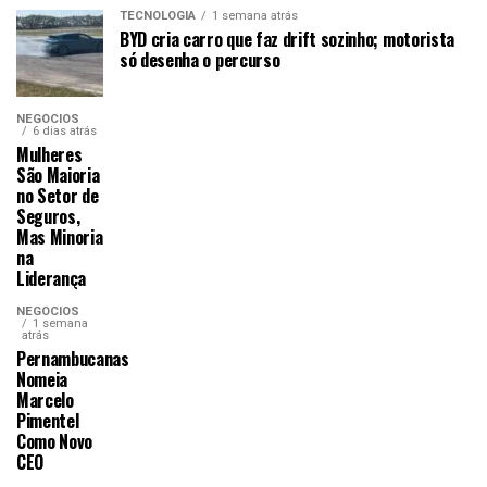
TECNOLOGIA
1 semana atrás
BYD cria carro que faz drift sozinho; motorista
só desenha o percurso
NEGÓCIOS
6 dias atrás
Mulheres
São Maioria
no Setor de
Seguros,
Mas Minoria
na
Liderança
NEGÓCIOS
1 semana
atrás
Pernambucanas
Nomeia
Marcelo
Pimentel
Como Novo
CEO