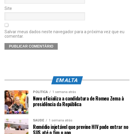
Site
Salvar meus dados neste navegador para a próxima vez que eu
comentar.
EM ALTA
POLÍTICA
1 semana atrás
Novo oficializa a candidatura de Romeu Zema à
presidência da República
SAÚDE
1 semana atrás
Remédio injetável que previne HIV pode entrar no
SUS até o fim o ano