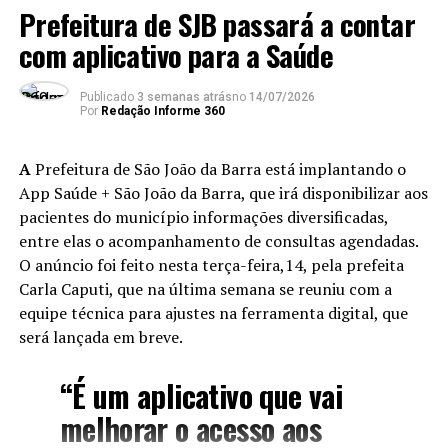
Prefeitura de SJB passará a contar
TÓPICOS RELACIONADOS:
ECONOMIA
POLITICA
com aplicativo para a Saúde
ATÉ A PRÓXIMA
Refis: adesão ao programa pode ser feito até 31 de
Publicado
3 semanas atrás
no
14/07/2026
outubro
Por
Redação Informe 360
NÃO PERCA
Italva lança moeda local “Pedra Branca” para aquecer
A
Prefeitura de São João da Barra está implantando o
economia e valorizar o comércio da cidade
App Saúde + São João da Barra, que irá disponibilizar aos
pacientes do município informações diversificadas,
entre elas o acompanhamento de consultas agendadas.
O anúncio foi feito nesta terça-feira,14, pela prefeita
Carla Caputi, que na última semana se reuniu com a
equipe técnica para ajustes na ferramenta digital, que
será lançada em breve.
“É um aplicativo que vai
melhorar o acesso aos