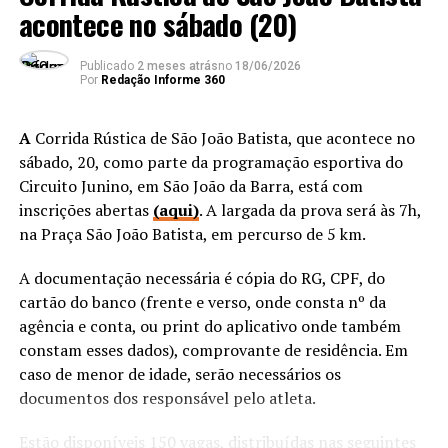
Secretaria de Saúde e os
acontece no sábado (20)
o diretor-presidente da Caruso Jr. Estudos Ambientais &
Engenharia Ltda., Francisco Caruso Jr., o diretor
pacientes e contribui para
financeiro da empresa, José Aristides Júnior, o
Publicado
2 meses atrás
no
18/06/2026
um atendimento mais
Por
Redação Informe 360
coordenador de Meio Ambiente e gestor do contrato,
moderno, organizado e
Carlos Wagner Barros, a subsecretária de Administração
e coordenadora-geral de Licitações e Contratos, Circe
A
Corrida Rústica de São João Batista, que acontece no
humanizado” disse a
Burgelli, e o chefe de Gabinete Rodrigo Florencio.
sábado, 20, como parte da programação esportiva do
secretária municipal de
Circuito Junino, em São João da Barra, está com
Com a homologação e a emissão da ordem de serviço, a
inscrições abertas
Saúde, Arleny Valdes.
(aqui)
. A largada da prova será às 7h,
empresa está oficialmente autorizada a iniciar os
na Praça São João Batista, em percurso de 5 km.
trabalhos. A previsão é que, em aproximadamente 30
dias, seja apresentado o Plano de Trabalho, primeiro
A documentação necessária é cópia do RG, CPF, do
De acordo com a equipe técnica que desenvolveu o App,
produto previsto no contrato, que detalhará todas as
cartão do banco (frente e verso, onde consta nº da
ao acessarem o serviço os usuários terão informações
etapas, metodologias e o cronograma de execução do
agência e conta, ou print do aplicativo onde também
como agendamento de consultas, notícias da Saúde e ao
estudo.
constam esses dados), comprovante de residência. Em
Meu Diário, onde o cidadão poderá inserir informações
caso de menor de idade, serão necessários os
pessoais como temperatura, pressão arterial, glicemia e
documentos dos responsável pelo atleta.
outros.
ANÚNCIO
Estão disponíveis 150 vagas, distribuídas nas seguintes
Fonte:
Secom/PMSJB