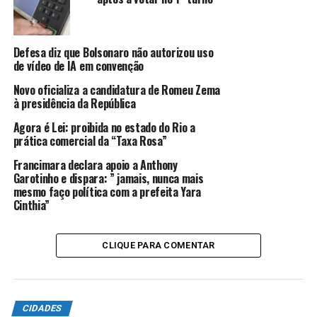
a empresa está atuando legalmente e pagando
corretamente os seus tributos.
Defesa diz que Bolsonaro não autorizou uso
Os impostos das notas fiscais emitidas no município
de vídeo de IA em convenção
ajudam a compor a arrecadação própria da Prefeitura. A
Novo oficializa a candidatura de Romeu Zema
Secretaria Municipal de Fazenda aprimora
à presidência da República
constantemente a fiscalização sobre esses valores, com
Agora é Lei: proibida no estado do Rio a
o objetivo de aumentar a arrecadação, sem aumento de
prática comercial da “Taxa Rosa”
tributos.
Francimara declara apoio a Anthony
Garotinho e dispara: ” jamais, nunca mais
mesmo faço política com a prefeita Yara
ANÚNCIO
Cinthia”
CLIQUE PARA COMENTAR
Por:
Secom-PMSJB
CIDADES