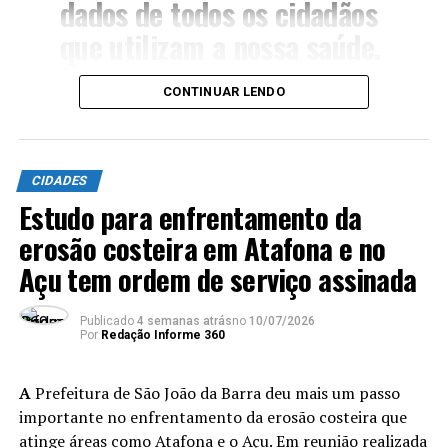
dados de todos os cidadãos
que utilizam a nossa saúde.
Seguimos investindo cada
CONTINUAR LENDO
vez mais em tecnologia na
saúde do município”,
destacou a prefeita.
CIDADES
Estudo para enfrentamento da
A previsão é que o serviço online já esteja disponível no
erosão costeira em Atafona e no
Google e na loja da App Story, logo que finalizados os
Açu tem ordem de serviço assinada
ajustes definidos na reunião. Para ter acesso ao App da
Saúde, é simples, após baixar, bastará preencher um
Publicado
4 semanas atrás
no
10/07/2026
rápido formulário de cadastro.
Por
Redação Informe 360
“O aplicativo da Saúde foi
A
Prefeitura de São João da Barra deu mais um passo
criado para aproximar
importante no enfrentamento da erosão costeira que
atinge áreas como Atafona e o Açu. Em reunião realizada