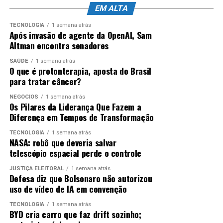
EM ALTA
TECNOLOGIA
1 semana atrás
ANÚNCIO
Após invasão de agente da OpenAI, Sam
Altman encontra senadores
SAÚDE
1 semana atrás
O que é protonterapia, aposta do Brasil
para tratar câncer?
NEGÓCIOS
1 semana atrás
Os Pilares da Liderança Que Fazem a
O investimento no estudo é de R$ 5.602.413,08, valor
Diferença em Tempos de Transformação
inferior à estimativa inicial da Prefeitura, que era de
aproximadamente R$ 6,4 milhões. O estudo terá prazo
TECNOLOGIA
1 semana atrás
NASA: robô que deveria salvar
de execução de 18 meses.
telescópio espacial perde o controle
A elaboração do EVTEA atende a uma exigência do
JUSTIÇA ELEITORAL
1 semana atrás
Ministério da Integração e do Desenvolvimento Regional
Defesa diz que Bolsonaro não autorizou
uso de vídeo de IA em convenção
e representa uma etapa indispensável para que o
município possa pleitear recursos junto aos governos
TECNOLOGIA
1 semana atrás
estadual e federal, além de viabilizar a implantação de
BYD cria carro que faz drift sozinho;