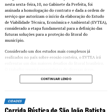
ainda mais os serviços de
nesta sexta-feira,10, no Gabinete da Prefeita, foi
saúde da população. Com
assinada a homologação do contrato e dada a ordem de
ele, o cidadão tem acesso
serviço que autorizam o início da elaboração do Estudo
de Viabilidade Técnica, Econômica e Ambiental (EVTEA),
mais fácil às suas
considerado a etapa fundamental para a definição das
informações, pode
futuras soluções para a proteção do litoral do
município.
acompanhar indicadores
como pressão arterial e
Considerado um dos estudos mais complexos já
realizados no país sobre erosão costeira, o EVTEA irá
glicemia, receber avisos de
enfrentar um dos maiores desafios do litoral brasileiro.
consultas e exames e ficar
O trabalho reunirá especialistas de diversas áreas,
informado sobre seus
utilizará modelagem computacional de alta
CONTINUAR LENDO
complexidade, pesquisas de campo e referências
agendamentos. É uma
internacionais para identificar as soluções mais
ferramenta que traz mais
adequadas para Atafona e o Açu.
praticidade, melhora a
CIDADES
Participaram da reunião a prefeita Carla Caputi, a
comunicação entre a
Corrida Rústica de São João Batista
secretária municipal de Meio Ambiente, Marcela Toledo,