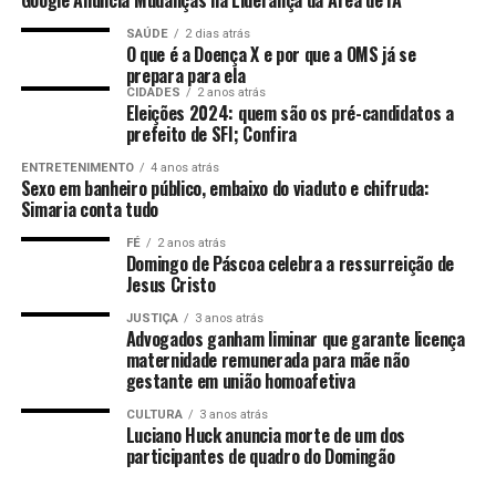
Google Anuncia Mudanças na Liderança da Área de IA
para a elaboração das alternativas de intervenção.
SAÚDE
2 dias atrás
O que é a Doença X e por que a OMS já se
— Esse trabalho vai nos permitir propor soluções para
prepara para ela
questões como a engorda da praia, a fixação da barra e
Fonte:
Comunicaçao/PMSJB
CIDADES
2 anos atrás
Eleições 2024: quem são os pré-candidatos a
outras medidas necessárias para a proteção da costa.
prefeito de SFI; Confira
Estamos com uma equipe muito robusta e confiantes de
que entregaremos um estudo de alto nível, com
ENTRETENIMENTO
4 anos atrás
Sexo em banheiro público, embaixo do viaduto e chifruda:
soluções tecnológicas para toda essa região. Atafona e
Simaria conta tudo
Açu representam hoje o maior desafio de erosão costeira
do litoral brasileiro. Vamos trabalhar em parceria com a
FÉ
2 anos atrás
Domingo de Páscoa celebra a ressurreição de
academia e utilizar as melhores tecnologias disponíveis,
Jesus Cristo
buscando referências internacionais para construir as
JUSTIÇA
3 anos atrás
soluções mais adequadas para essa região — afirmou
Advogados ganham liminar que garante licença
Francisco Caruso Jr.
maternidade remunerada para mãe não
gestante em união homoafetiva
A empresa informou ainda que deverá instalar, em
CULTURA
3 anos atrás
breve, uma base operacional em São João da Barra para
Luciano Huck anuncia morte de um dos
participantes de quadro do Domingão
dar suporte às atividades de campo e aos trabalhos
técnicos durante a execução do contrato.