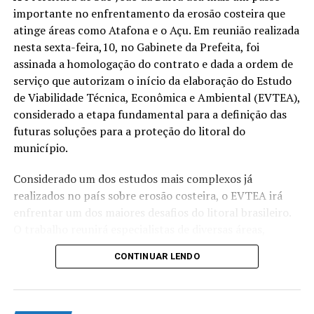
como pressão arterial e
importante no enfrentamento da erosão costeira que
glicemia, receber avisos de
atinge áreas como Atafona e o Açu. Em reunião realizada
consultas e exames e ficar
nesta sexta-feira,10, no Gabinete da Prefeita, foi
assinada a homologação do contrato e dada a ordem de
informado sobre seus
serviço que autorizam o início da elaboração do Estudo
agendamentos. É uma
de Viabilidade Técnica, Econômica e Ambiental (EVTEA),
considerado a etapa fundamental para a definição das
ferramenta que traz mais
futuras soluções para a proteção do litoral do
praticidade, melhora a
município.
comunicação entre a
Considerado um dos estudos mais complexos já
Secretaria de Saúde e os
realizados no país sobre erosão costeira, o EVTEA irá
pacientes e contribui para
enfrentar um dos maiores desafios do litoral brasileiro.
O trabalho reunirá especialistas de diversas áreas,
um atendimento mais
utilizará modelagem computacional de alta
moderno, organizado e
CONTINUAR LENDO
complexidade, pesquisas de campo e referências
humanizado” disse a
internacionais para identificar as soluções mais
adequadas para Atafona e o Açu.
secretária municipal de