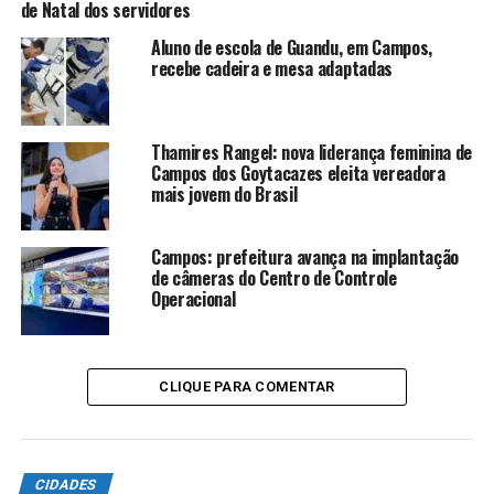
de Natal dos servidores
Sesc de Inverno 2025”. A confirmação da parceria
ocorreu em novembro deste ano, durante reunião entre
Aluno de escola de Guandu, em Campos,
o prefeito Wladimir Garotinho e o presidente da
recebe cadeira e mesa adaptadas
Federação do Comércio de Bens, Serviços e Turismo do
Estado do Rio de Janeiro (Fecomércio/RJ), Antonio
Florencio de Queiroz, no Rio de Janeiro.
Thamires Rangel: nova liderança feminina de
Campos dos Goytacazes eleita vereadora
mais jovem do Brasil
ANÚNCIO
Campos: prefeitura avança na implantação
de câmeras do Centro de Controle
Operacional
CLIQUE PARA COMENTAR
Secom/PMCG
TÓPICOS RELACIONADOS:
CAMPOS DOS GOYTACAZES RJ
NATAL
CIDADES