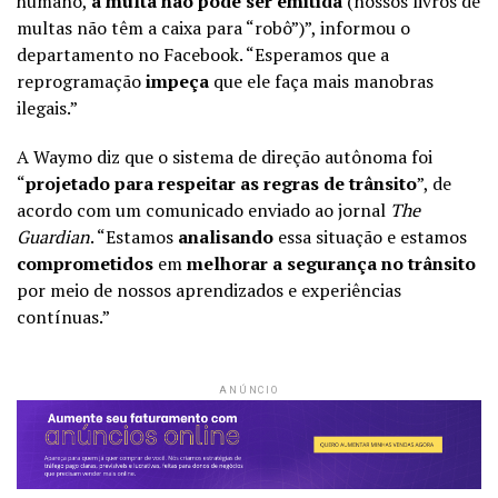
humano,
a multa não pôde ser emitida
(nossos livros de
multas não têm a caixa para “robô”)”, informou o
departamento no Facebook. “Esperamos que a
reprogramação
impeça
que ele faça mais manobras
ilegais.”
A Waymo diz que o sistema de direção autônoma foi
“
projetado para respeitar as regras de trânsito
”, de
acordo com um comunicado enviado ao jornal
The
Guardian
. “Estamos
analisando
essa situação e estamos
comprometidos
em
melhorar a segurança no trânsito
por meio de nossos aprendizados e experiências
contínuas.”
ANÚNCIO