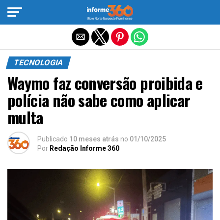
Sair da versão mobile
TECNOLOGIA
Waymo faz conversão proibida e
polícia não sabe como aplicar
multa
Publicado
10 meses atrás
no
01/10/2025
Por
Redação Informe 360