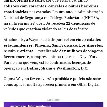
um
problema no software
que estava causando
colisões com correntes, cancelas e outras barreiras
estacionárias
nas estradas. Em
um ano
, a Administração
Nacional de Segurança no Tráfego Rodoviário (NHTSA,
na sigla em inglês) dos EUA recebeu
22 denúncias
de
veículos que estariam violando as leis de trânsito.
Atualmente, a Waymo está disponível em
cinco cidades
estadunidenses
:
Phoenix, San Francisco, Los Angeles,
Austin e Atlanta
— totalizando
dez milhões de viagens
.
Recentemente, a empresa iniciou testes em Nova York.
Para o ano que vem, estão confirmadas licenças de
operação em
Dallas, Miami e Washington, D.C.
O post Waymo faz conversão proibida e polícia não sabe
como aplicar multa apareceu primeiro em Olhar Digital.
ANÚNCIO