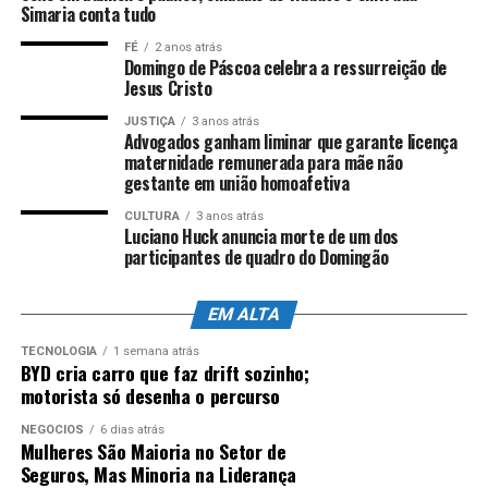
Simaria conta tudo
FÉ
2 anos atrás
ANÚNCIO
Domingo de Páscoa celebra a ressurreição de
Jesus Cristo
JUSTIÇA
3 anos atrás
Advogados ganham liminar que garante licença
maternidade remunerada para mãe não
gestante em união homoafetiva
CULTURA
3 anos atrás
Robôs humanoides: gigante chinesa
Luciano Huck anuncia morte de um dos
participantes de quadro do Domingão
prepara IPO histórico e desafia EUA
EM ALTA
A empresa chinesa Unitree definiu o preço de sua oferta
pública inicial de ações, alcançando uma avaliação
TECNOLOGIA
1 semana atrás
BYD cria carro que faz drift sozinho;
estimada de 61 bilhões de yuans, cerca de US$ 46 bilhões.
motorista só desenha o percurso
A operação coloca a fabricante de robôs humanoides
como a primeira empresa do segmento a estrear no
NEGÓCIOS
6 dias atrás
Mulheres São Maioria no Setor de
mercado acionário chinês.
Seguros, Mas Minoria na Liderança