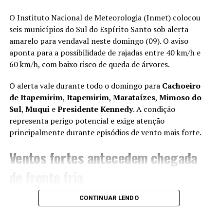
A iniciativa coloca a OpenAI em rota de colisão
com o LinkedIn, controlado pela Microsoft, que
O Instituto Nacional de Meteorologia (Inmet) colocou
também é a principal financiadora da criadora do
seis municípios do Sul do Espírito Santo sob alerta
ChatGPT.
amarelo para vendaval neste domingo (09). O aviso
aponta para a possibilidade de rajadas entre 40 km/h e
O LinkedIn já vem adicionando recursos de IA
60 km/h, com baixo risco de queda de árvores.
para melhorar a conexão entre candidatos e
vagas.
O alerta vale durante todo o domingo para
Cachoeiro
Além da plataforma de empregos, a OpenAI
de Itapemirim
,
Itapemirim
,
Marataízes
,
Mimoso do
planeja expandir suas ofertas com certificações
Sul
,
Muqui
e
Presidente Kennedy
. A condição
por meio da OpenAI Academy, lançada em 2023.
representa perigo potencial e exige atenção
principalmente durante episódios de vento mais forte.
A empresa pretende iniciar o programa de
certificações em 2025, em parceria com grandes
Ventos fortes antecedem chegada
empregadores como o Walmart, e certificar 10
milhões de americanos até 2030.
de frente fria
Leia mais:
CONTINUAR LENDO
OpenAI pode se tornar a empresa de capital