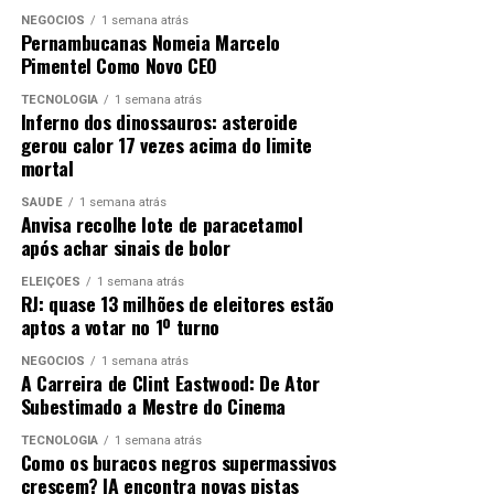
O post Confira o Olhar Digital News na íntegra
NEGÓCIOS
1 semana atrás
Pernambucanas Nomeia Marcelo
(06/08/2026) apareceu primeiro em Olhar Digital.
Pimentel Como Novo CEO
Powered by WPeMatico
TECNOLOGIA
1 semana atrás
Inferno dos dinossauros: asteroide
gerou calor 17 vezes acima do limite
mortal
ANÚNCIO
SAÚDE
1 semana atrás
Anvisa recolhe lote de paracetamol
após achar sinais de bolor
ELEIÇÕES
1 semana atrás
RJ: quase 13 milhões de eleitores estão
aptos a votar no 1º turno
NEGÓCIOS
1 semana atrás
A Carreira de Clint Eastwood: De Ator
Subestimado a Mestre do Cinema
TECNOLOGIA
1 semana atrás
Como os buracos negros supermassivos
crescem? IA encontra novas pistas