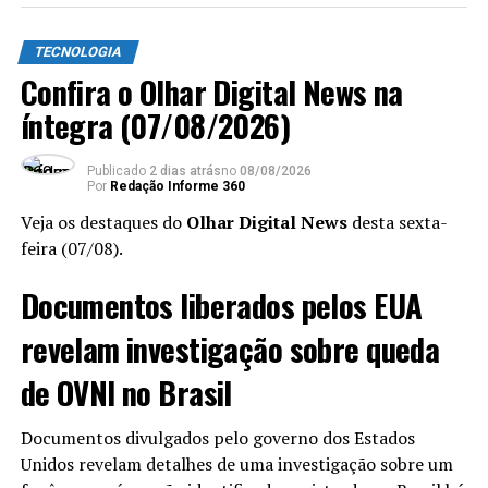
fechado mais valiosa do mundo
5 prompts para descobrir o que o ChatGPT sabe
TECNOLOGIA
sobre você
Confira o Olhar Digital News na
OpenAI terá um escritório na Índia – segundo
íntegra (07/08/2026)
maior mercado do ChatGPT
Publicado
2 dias atrás
no
08/08/2026
Por
Redação Informe 360
Veja os destaques do
Olhar Digital News
desta sexta-
feira (07/08).
Ventania – Imagem: Jeremy Cuer/iStock
Documentos liberados pelos EUA
A previsão meteorológica indica que o domingo deve
revelam investigação sobre queda
permanecer estável no Espírito Santo, com poucas
nuvens e temperaturas elevadas durante a tarde. A
de OVNI no Brasil
avaliação é da Climatempo, que prevê calor para grande
parte da Região Sudeste.
Documentos divulgados pelo governo dos Estados
Unidos revelam detalhes de uma investigação sobre um
Apesar do tempo firme esperado, as seis cidades do Sul
OpenAI prepara serviço para conectar talentos a