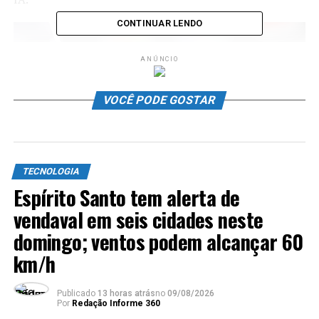
CONTINUAR LENDO
ANÚNCIO
VOCÊ PODE GOSTAR
TECNOLOGIA
Espírito Santo tem alerta de
vendaval em seis cidades neste
Serviço da OpenAI disputará espaço com o LinkedIn e
domingo; ventos podem alcançar 60
trará certificações para preparar milhões de trabalhadores
km/h
– Imagem: Primakov/Shutterstock
LinkedIn ganha concorrência
Publicado
13 horas atrás
no
09/08/2026
Por
Redação Informe 360