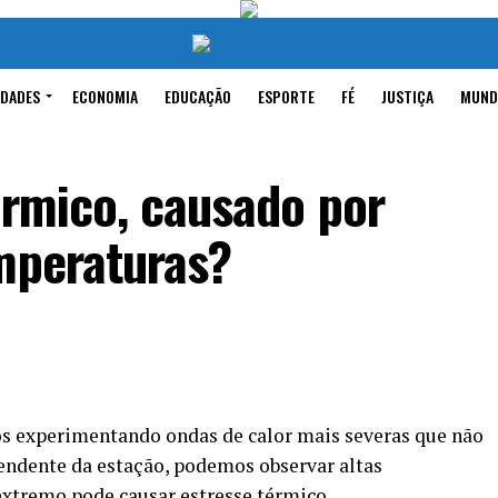
IDADES
ECONOMIA
EDUCAÇÃO
ESPORTE
FÉ
JUSTIÇA
MUND
érmico, causado por
emperaturas?
s experimentando ondas de calor mais severas que não
endente da estação, podemos observar altas
extremo pode causar estresse térmico.