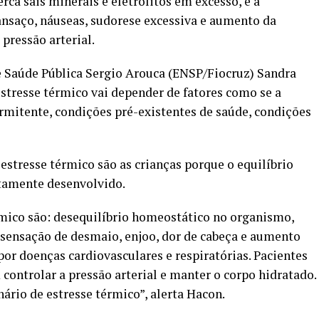
rca sais minerais e eletrólitos em excesso, e a
nsaço, náuseas, sudorese excessiva e aumento da
 pressão arterial.
e Saúde Pública Sergio Arouca (ENSP/Fiocruz) Sandra
estresse térmico vai depender de fatores como se a
ermitente, condições pré-existentes de saúde, condições
estresse térmico são as crianças porque o equilíbrio
tamente desenvolvido.
rmico são: desequilíbrio homeostático no organismo,
 sensação de desmaio, enjoo, dor de cabeça e aumento
or doenças cardiovasculares e respiratórias. Pacientes
ontrolar a pressão arterial e manter o corpo hidratado.
ário de estresse térmico”, alerta Hacon.