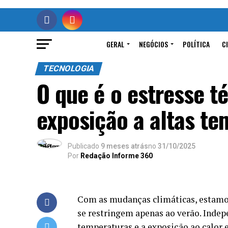
GERAL
NEGÓCIOS
POLÍTICA
C
TECNOLOGIA
O que é o estresse t
exposição a altas t
Publicado
9 meses atrás
no
31/10/2025
Por
Redação Informe 360
Com as mudanças climáticas, estamo
se restringem apenas ao verão. Indep
temperaturas e a exposição ao calor 