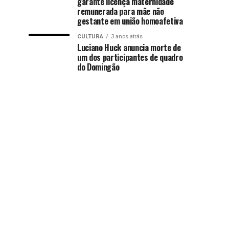
garante licença maternidade
remunerada para mãe não
gestante em união homoafetiva
CULTURA
3 anos atrás
Luciano Huck anuncia morte de
um dos participantes de quadro
do Domingão