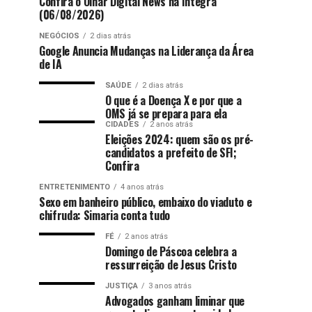
Confira o Olhar Digital News na íntegra
(06/08/2026)
NEGÓCIOS
2 dias atrás
Google Anuncia Mudanças na Liderança da Área
de IA
SAÚDE
2 dias atrás
O que é a Doença X e por que a
OMS já se prepara para ela
CIDADES
2 anos atrás
Eleições 2024: quem são os pré-
candidatos a prefeito de SFI;
Confira
ENTRETENIMENTO
4 anos atrás
Sexo em banheiro público, embaixo do viaduto e
chifruda: Simaria conta tudo
FÉ
2 anos atrás
Domingo de Páscoa celebra a
ressurreição de Jesus Cristo
JUSTIÇA
3 anos atrás
Advogados ganham liminar que