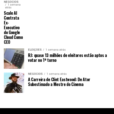
NEGÓCIOS
1 semana
atrás
Scale AI
Contrata
Ex-
Executivo
do Google
Cloud Como
CEO
ELEIÇÕES
1 semana atrás
RJ: quase 13 milhões de eleitores estão aptos a
votar no 1º turno
NEGÓCIOS
1 semana atrás
A Carreira de Clint Eastwood: De Ator
Subestimado a Mestre do Cinema