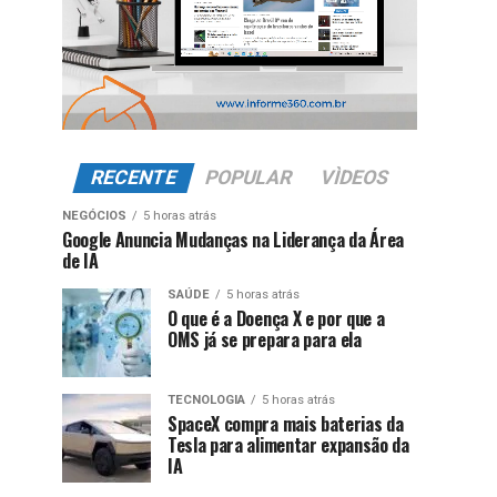
RECENTE
POPULAR
VÌDEOS
NEGÓCIOS
5 horas atrás
Google Anuncia Mudanças na Liderança da Área
de IA
SAÚDE
5 horas atrás
O que é a Doença X e por que a
OMS já se prepara para ela
TECNOLOGIA
5 horas atrás
SpaceX compra mais baterias da
Tesla para alimentar expansão da
IA